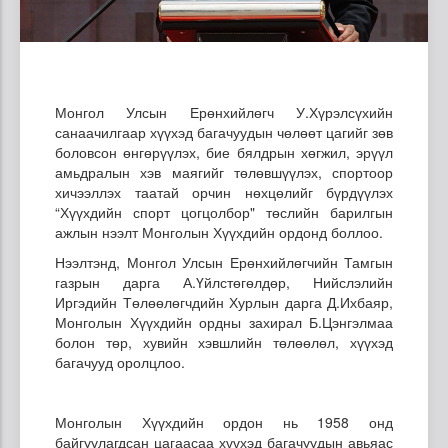
Монгол Улсын Ерөнхийлөгч У.Хүрэлсүхийн
санаачилгаар хүүхэд багачуудын чөлөөт цагийг зөв
боловсон өнгөрүүлэх, бие бялдрын хөгжил, эрүүл
амьдралын хэв маягийг төлөвшүүлэх, спортоор
хичээллэх таатай орчин нөхцөлийг бүрдүүлэх
“Хүүхдийн спорт цогцолбор" төслийн барилгын
ажлын нээлт Монголын Хүүхдийн ордонд боллоо.
Нээлтэнд, Монгол Улсын Ерөнхийлөгчийн Тамгын
газрын дарга А.Үйлстөгөлдөр, Нийслэлийн
Иргэдийн Төлөөлөгчдийн Хурлын дарга Д.Ихбаяр,
Монголын Хүүхдийн ордны захирал Б.Цэнгэлмаа
болон төр, хувийн хэвшлийн төлөөлөл, хүүхэд
багачууд оролцлоо.
Монголын Хүүхдийн ордон нь 1958 онд
байгуулагдсан цагаасаа хүүхэд багачуудын авьяас