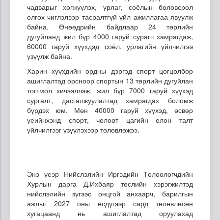
чадварыг хөгжүүлэх, урлаг, соёлын боловсрол
олгох чиглэлээр тасралтгүй үйл ажиллагаа явуулж
байна. Өнөөдрийн байдлаар 24 төрлийн
дугуйланд жил бүр 4000 гаруй сурагч хамрагдаж,
60000 гаруй хүүхдэд соёл, урлагийн үйлчилгээ
үзүүлж байна.
Харин хүүхдийн ордны дэргэд спорт цогцолбор
ашиглалтад орсноор спортын 13 төрлийн дугуйлан
тогтмол хичээллэж, жил бүр 7000 гаруй хүүхэд
сургалт, дасгалжуулалтад хамрагдах боломж
бүрдэх юм. Мөн 40000 гаруй хүүхэд, өсвөр
үеийнхэнд спорт, чөлөөт цагийн олон талт
үйлчилгээг үзүүлэхээр төлөвлөжээ.
Энэ үеэр Нийслэлийн Иргэдийн Төлөөлөгчдийн
Хурлын дарга Д.Ихбаяр төслийн хэрэгжилтэд
нийслэлийн зүгээс онцгой анхаарч, барилгын
ажлыг 2027 оны есдүгээр сард төлөвлөсөн
хугацаанд нь ашиглалтад оруулахад