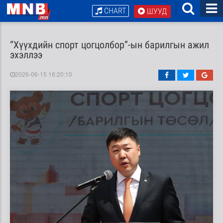
CHART
ШУУД
“Хүүхдийн спорт цогцолбор”-ын барилгын ажил
эхэллээ
2026-06-15 16:20:10