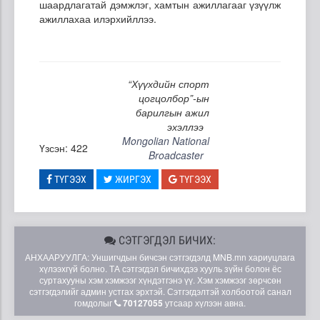
шаардлагатай дэмжлэг, хамтын ажиллагааг үзүүлж
ажиллахаа илэрхийллээ.
“Хүүхдийн спорт
цогцолбор”-ын
барилгын ажил
эхэллээ
Mongolian National
Үзсэн: 422
Broadcaster
ТҮГЭЭХ
ЖИРГЭХ
ТҮГЭЭХ
СЭТГЭГДЭЛ БИЧИХ:
АНХААРУУЛГА: Уншигчдын бичсэн сэтгэгдэлд MNB.mn хариуцлага
хүлээхгүй болно. ТА сэтгэгдэл бичихдээ хууль зүйн болон ёс
суртахууны хэм хэмжээг хүндэтгэнэ үү. Хэм хэмжээг зөрчсөн
сэтгэгдэлийг админ устгах эрхтэй. Сэтгэгдэлтэй холбоотой санал
гомдолыг
70127055
утсаар хүлээн авна.