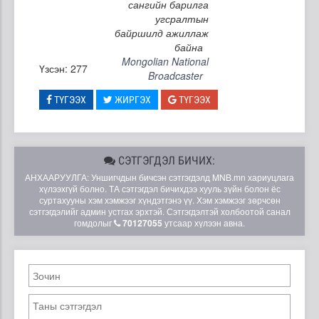
сангийн барилга
угсралтын
байршилд ажиллаж
байна
Mongolian National
Үзсэн: 277
Broadcaster
ТҮГЭЭХ
ЖИРГЭХ
ТҮГЭЭХ
СЭТГЭГДЭЛ БИЧИХ:
АНХААРУУЛГА: Уншигчдын бичсэн сэтгэгдэлд MNB.mn хариуцлага
хүлээхгүй болно. ТА сэтгэгдэл бичихдээ хууль зүйн болон ёс
суртахууны хэм хэмжээг хүндэтгэнэ үү. Хэм хэмжээг зөрчсөн
сэтгэгдэлийг админ устгах эрхтэй. Сэтгэгдэлтэй холбоотой санал
гомдолыг
70127055
утсаар хүлээн авна.