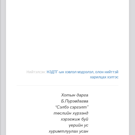
Нийтэлсэн:
НЗДТГ-ын хэвлэл мэдээлэл, олон нийттэй
харилцах хэлтэс
Хотын дарга
Б.Пүрэвдагва
“Сэлбэ сэргэлт”
төслийн хүрээнд
хэрэгжиж буй
үерийн ус
хуримтлуулах усан