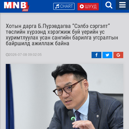
CHART
ШУУД
Хотын дарга Б.Пүрэвдагва “Сэлбэ сэргэлт”
төслийн хүрээнд хэрэгжиж буй үерийн ус
хуримтлуулах усан сангийн барилга угсралтын
байршилд ажиллаж байна
2026-07-08 09:02:05