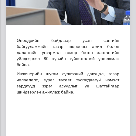
Өнөөдрийн байдлаар усан сангийн
байгууламжийн газар шорооны ажил болон
далангийн угсармал төмөр бетон хавтангийн
үйлдвэрлэл 80 хувийн гүйцэтгэлтэй үргэлжилж
байна.
Инженерийн шугам сүлжээний давхцал, газар
чөлөөлөлт, зураг төсөвт тусгагдаагүй нэмэлт
зардлууд зэрэг асуудлыг үе шаттайгаар
шийдвэрлэн ажиллаж байна.