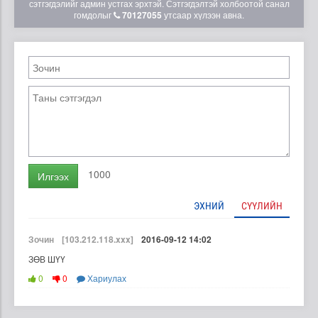
сэтгэгдэлийг админ устгах эрхтэй. Сэтгэгдэлтэй холбоотой санал
гомдолыг
70127055
утсаар хүлээн авна.
1000
Илгээх
ЭХНИЙ
СҮҮЛИЙН
Зочин
[103.212.118.xxx]
2016-09-12 14:02
ЗӨВ ШҮҮ
0
0
Хариулах