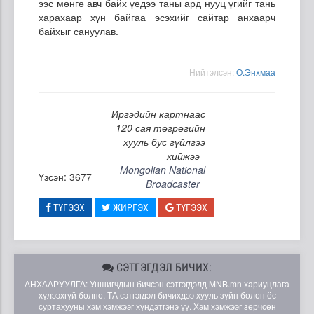
ээс мөнгө авч байх үедээ таны ард нууц үгийг тань
харахаар хүн байгаа эсэхийг сайтар анхаарч
байхыг сануулав.
Нийтэлсэн:
О.Энхмаа
Иргэдийн картнаас
120 сая төгрөгийн
хууль бус гүйлгээ
хийжээ
Mongolian National
Үзсэн: 3677
Broadcaster
ТҮГЭЭХ
ЖИРГЭХ
ТҮГЭЭХ
СЭТГЭГДЭЛ БИЧИХ:
АНХААРУУЛГА: Уншигчдын бичсэн сэтгэгдэлд MNB.mn хариуцлага
хүлээхгүй болно. ТА сэтгэгдэл бичихдээ хууль зүйн болон ёс
суртахууны хэм хэмжээг хүндэтгэнэ үү. Хэм хэмжээг зөрчсөн