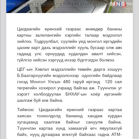
Цагдаагийн ерөнхий газраас өнөөдөр банкны
картны залилангийн хэргийн талаар мэдээлэл
хийлээ. Тодруулбал, сүүлийн үед монгол иргэдийн
цахим карт дахь мэдээллийг хууль бусаар олж авч
гадаад улс орнуудад худалдан авалт хийсэн,
гүйлгээ хийсэн хэргүүд ихээр бүртгэгдэх болжээ.
ЦЕГ-ын Хэвлэл мэдээллийн төвийн дарга хошууч
Б.Баатархүүгийн мэдээлснээр одоогийн байдлаар
гэхэд Монгол Улсын 480 гаруй иргэнд 120 сая
төгрөгийн хохирол учраад байгаа аж. Түүнчлэн уг
хэрэгт холбогдуулан БНХАУ-ын хоёр иргэнийг
шалгаж буй юм байна.
Тиймээс Цагдаагийн ерөнхий газраас картаа
хаясан тохиолдолд банкинд хандаж хурдан
хугацаанд хаалгаж байхыг сануулж байна.
Түүнчлэн картаа хүнд хамаагүй өгч явуулахгүй
байх, нууц дугаараа өгөхгүй байхаас гадна АТМ-