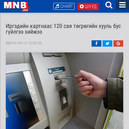
CHART
ШУУД
Иргэдийн картнаас 120 сая төгрөгийн хууль бус
гүйлгээ хийжээ
2016-09-12 12:52:55