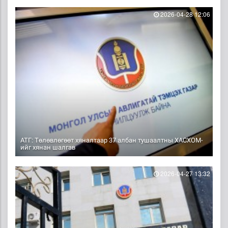
2026-04-28 12:06
АТГ: Төлөвлөгөөт хяналтаар 37 албан тушаалтны ХАСХОМ-
ийг хянан шалгав
2026-04-27 13:32