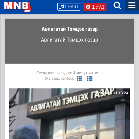
CHART
ШУУД
Авлигатай Тэмцэх газар
Авлигатай Тэмцэх газар
Сүүлд шинэчлэгдсэн
4 минутын
өмнө
Жагсаах хэлбэр:
2026-05-11 13:24