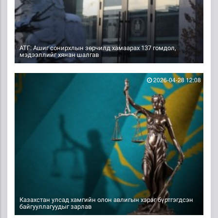
АТГ: Ашиг сонирхлын зөрчилд хамаарах 137 гомдол,
мэдээллийг хянан шалгав
2026-04-28 12:08
Казахстан улсад хамгийн олон авлигын хэрэг бүртгэгдсэн
байгууллагуудыг зарлав