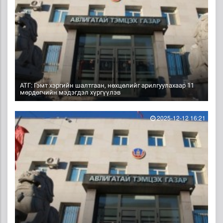
АТГ: Гэмт хэргийн шалтгаан, нөхцөлийг арилгуулахаар 11
мөрдөгчийн мэдэгдэл хүргүүлэв
2025-12-12 16:21