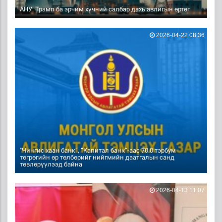
АНУ: Трамп ба эрчим хүчний салбар дахь авлигын өртөг
2026-04-22 08:36
"Чингис хаан банк”, “Капитал банк”-аас 70.0 тэрбум
төгрөгийн өр төлбөрийг нийгмийн даатгалын санд
төвлөрүүлээд байна
2026-04-13 11:07