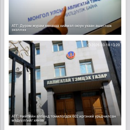
АТГ: Дүрэм журам хянахад хиймэл оюун ухаан ашиглаж
эхэллээ
2026-03-18 13:20
АТГ: Нийтийн албанд томилогдох 602 иргэний урьдчилсан
мэдүүлгийг хянав