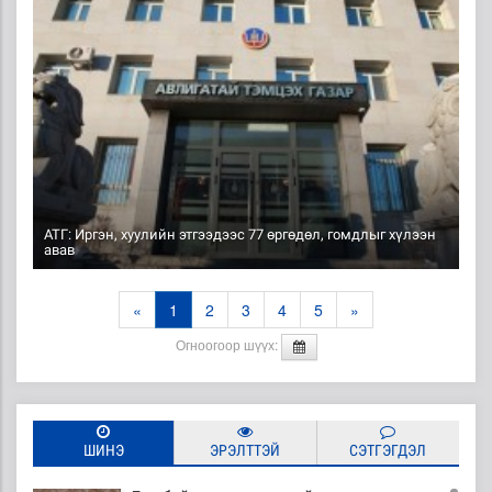
АТГ: Иргэн, хуулийн этгээдээс 77 өргөдөл, гомдлыг хүлээн
авав
«
1
2
3
4
5
»
Огноогоор шүүх:
ШИНЭ
ЭРЭЛТТЭЙ
СЭТГЭГДЭЛ