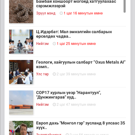
Бамбай хоншоорт могойд хатгуулахаас
сэрэмжлээрэй
1 цаг 16 минутын өмнө
Эрүүл мэнд
Ц.Идэрбат: Мал эмнэлгийн салбарын
өрсөлдөх чадва..
1 цаг 25 минутын өмнө
Нийгэм
Геологи, хайгуулын салбарт “Oxus Metals AI”
комп..
2 цаг 39 минутын өмнө
Улс төр
COP17 хурлын үеэр "Нарантуул",
"Дүнжингарав" худ..
2 цаг 47 минутын өмнө
Нийгэм
Европ дахь "Монгол гэр" зусланд 8 улсаас 35
хүүх..
2 цаг 56 минутын өмнө
Энтертайнмент