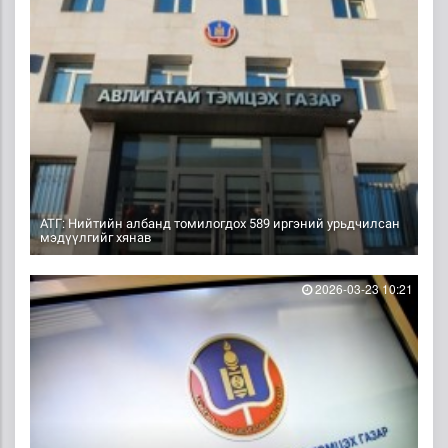
АТГ: Нийтийн албанд томилогдох 589 иргэний урьдчилсан
мэдүүлгийг хянав
2026-03-23 10:21