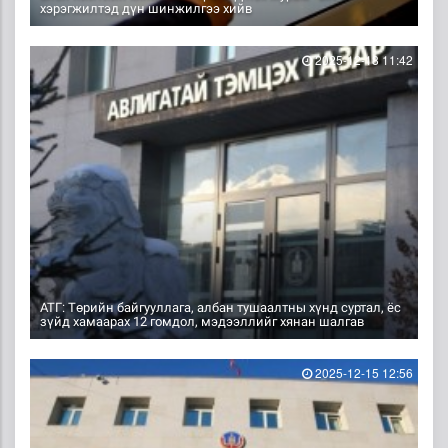
хэрэгжилтэд дүн шинжилгээ хийв
2025-12-18 11:42
АТГ: Төрийн байгууллага, албан тушаалтны хүнд суртал, ёс
зүйд хамаарах 12 гомдол, мэдээллийг хянан шалгав
2025-12-15 12:56