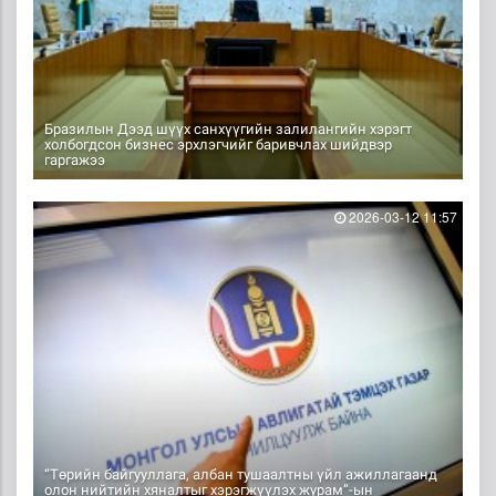
Бразилын Дээд шүүх санхүүгийн залилангийн хэрэгт
холбогдсон бизнес эрхлэгчийг баривчлах шийдвэр
гаргажээ
2026-03-12 11:57
“Төрийн байгууллага, албан тушаалтны үйл ажиллагаанд
олон нийтийн хяналтыг хэрэгжүүлэх журам”-ын