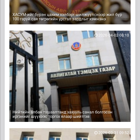
ХАСУМ-ийг бүрэн цахим хэлбэрт шилжүүлснээр жил бүр
100 гаруй сая төгрөгийн урсгал зардлыг хэмнэнэ
2026-04-02 08:10
Нийтийн албан тушаалтанд хахууль санал болгосон
иргэнийг шүүхээс торгох ялаар шийтгэв
2026-03-31 09:52