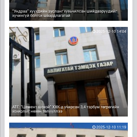
“Ундраа” хүүхдийн зусланг хувьчилсан шийдвэрүүдийг
хүчингүй болгох шаардлагатай
2025-12-10 14:04
АТГ: “Цемент шохой” ХХК-д учирсан 3,4 тэрбум төгрөгийн
хохирлыг нөхөн төлүүллээ
2025-12-10 11:19