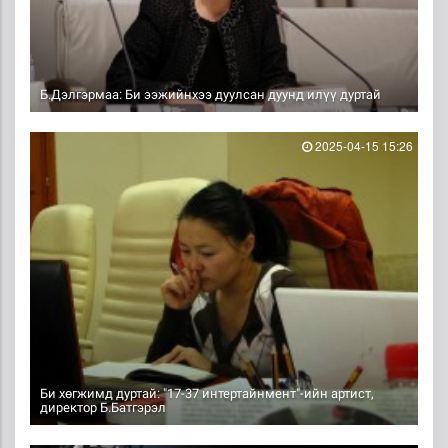
Б.Дэлгэрмаа: Би ээжийнхээ дуулсан дуунд илүү дуртай
2025-04-15 15:26
Би хөгжимд дуртай: "17-37 интертайнмент"-ийн артист,
директор Б.Батгэрэл