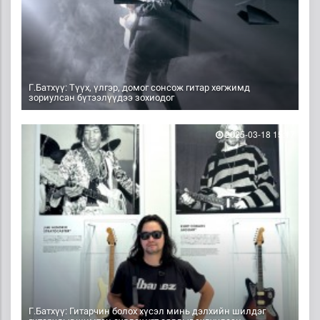
Г.Батхүү: Түүх, үлгэр, домог сонсож гитар хөгжимд
зориулсан бүтээлүүдээ зохиодог
2025-03-18 15:17
Г.Батхүү: Гитарчин болох хүсэл минь дэлхийн шилдэг