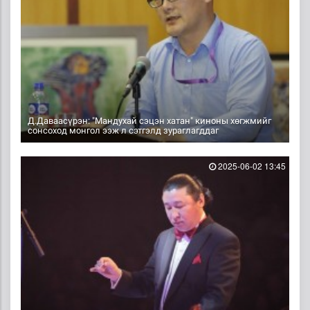
Д.Даваасүрэн: "Мандухай сэцэн хатан" киноны хөгжмийг
сонсоход монгол ээж л сэтгэлд зураглагддаг
2025-06-02 13:45