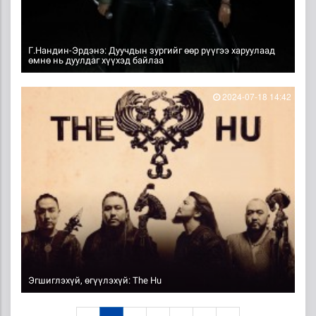
Г.Нандин-Эрдэнэ: Дуучдын зургийг өөр рүүгээ харуулаад
өмнө нь дуулдаг хүүхэд байлаа
2024-07-18 14:42
Эгшиглэхүй, өгүүлэхүй: The Hu