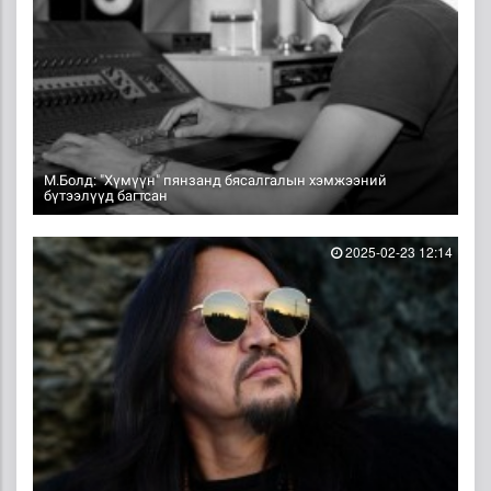
М.Болд: "Хүмүүн" пянзанд бясалгалын хэмжээний
бүтээлүүд багтсан
2025-02-23 12:14