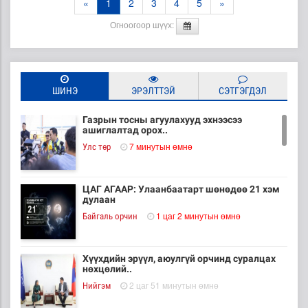
«
1
2
3
4
5
»
Огноогоор шүүх:
ШИНЭ
ЭРЭЛТТЭЙ
СЭТГЭГДЭЛ
Газрын тосны агуулахууд эхнээсээ
ашиглалтад орох..
7 минутын өмнө
Улс төр
ЦАГ АГААР: Улаанбаатарт шөнөдөө 21 хэм
дулаан
1 цаг 2 минутын өмнө
Байгаль орчин
Хүүхдийн эрүүл, аюулгүй орчинд суралцах
нөхцөлий..
2 цаг 51 минутын өмнө
Нийгэм