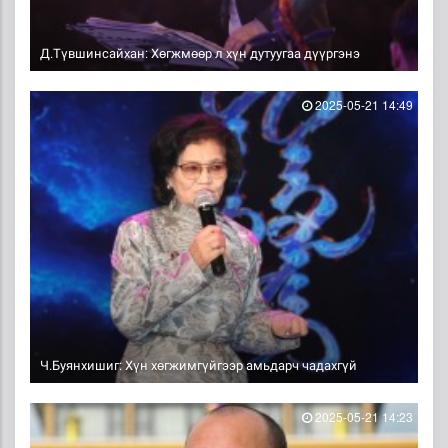
Д.Түвшинсайхан: Хөгжмөөр л хүн дутуугаа дүүргэнэ
2025-05-21 14:49
Ч.Буянхишиг: Хүн хөгжимгүйгээр амьдарч чадахгүй
2025-05-21 14:23