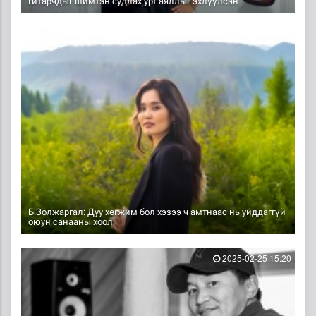
гитарчдыг шимтэн судлах урт аяллыг эхлүүлсэн
2025-03-11 16:49
Б.Золжаргал: Дуу хөгжим бол хэзээ ч амтнаас нь уйддаггүй
оюун санааны хоол
2025-02-25 15:20