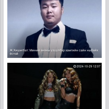
Ж.Хишигбат: Миний анхны үзүүлбэр хамгийн сайн нь байх
ёстой
2024-10-29 12:07