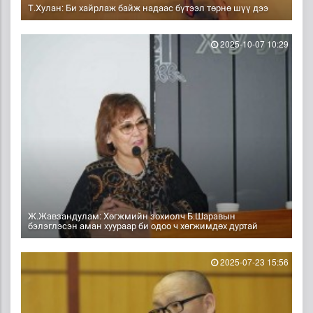
Т.Хулан: Би хайрлаж байж надаас бүтээл төрнө шүү дээ
2025-10-07 10:29
Ж.Жавзандулам: Хөгжмийн зохиолч Б.Шаравын
бэлэглэсэн аман хуураар би одоо ч хөгжимдөх дуртай
2025-07-23 15:56