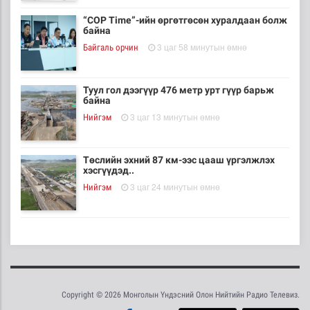
“COP Time”-ийн өргөтгөсөн хуралдаан болж
байна
3 цаг 58 минутын өмнө
Байгаль орчин
Туул гол дээгүүр 476 метр урт гүүр барьж
байна
3 цаг 13 минутын өмнө
Нийгэм
Төслийн эхний 87 км-ээс цааш үргэлжлэх
хэсгүүдэд..
3 цаг 24 минутын өмнө
Нийгэм
Ерөнхий сайд БНХАУ-аас сар бүр 12-15
мянган тонн..
3 цаг 29 минутын өмнө
Улс төр
Copyright © 2026 Монголын Үндэсний Олон Нийтийн Радио Телевиз.
Газар чөлөөлөлт, нөхөн олговрын асуудлыг