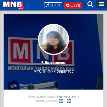
CHART
ШУУД
Б.Янжинлхам
МҮОНР-гийн редактор
Сүүлд шинэчлэгдсэн
4 минутын
өмнө
Жагсаах хэлбэр: