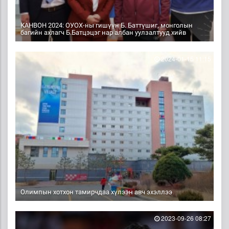
КАНВОН 2024: ОУОХ-ны гишүүн Б. Баттүшиг, монголын
багийн ахлагч Б.Батцэцэг нар албан уулзалтууд хийв
2024-01-15 11:15
Олимпын хотхон тамирчдаа хүлээн авч эхэллээ
2023-09-26 08:27