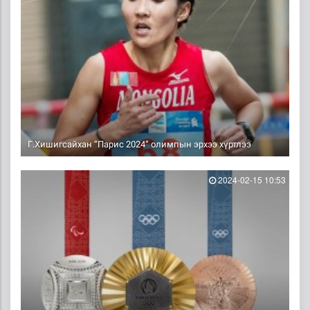
Г.Хишигсайхан “Парис 2024” олимпын эрхээ хүртлээ
2024-02-15 10:53