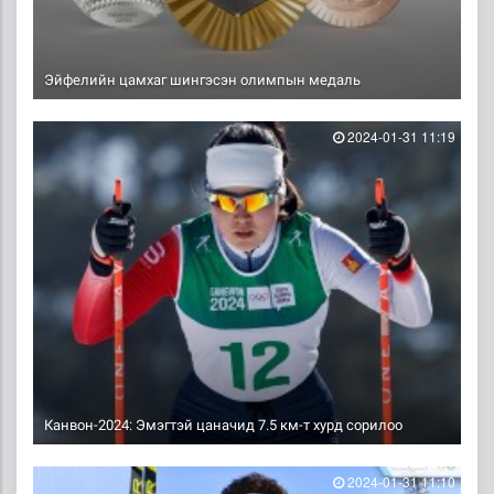
Эйфелийн цамхаг шингэсэн олимпын медаль
2024-01-31 11:19
Канвон-2024: Эмэгтэй цаначид 7.5 км-т хурд сорилоо
2024-01-31 11:10