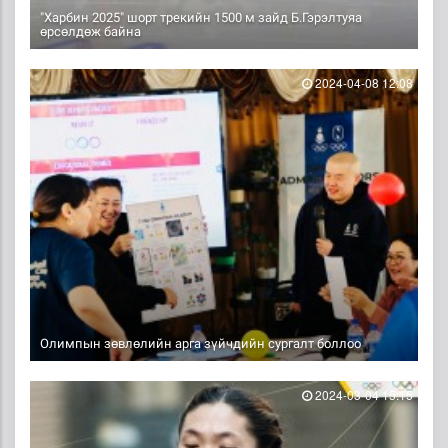
"Харбин 2025" шорт трекийн 1500 м зайд Б.Гэрэлтуяа
өрсөлдөж байна
2024-04-08 12:08
Олимпын зөвлөлийн арга зүйчдийн сургалт боллоо
2024-03-04 15:15