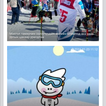
Монгол тамирчин залуучуудын өвлийн олимпод анх удаа
уулын цанаар уралдлаа
2024-01-23 11:12