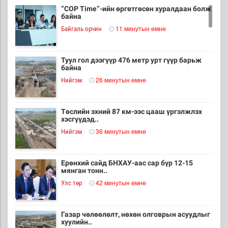
“COP Time”-ийн өргөтгөсөн хуралдаан болж
байна
11 минутын өмнө
Байгаль орчин
Туул гол дээгүүр 476 метр урт гүүр барьж
байна
26 минутын өмнө
Нийгэм
Төслийн эхний 87 км-ээс цааш үргэлжлэх
хэсгүүдэд..
36 минутын өмнө
Нийгэм
Ерөнхий сайд БНХАУ-аас сар бүр 12-15
мянган тонн..
42 минутын өмнө
Улс төр
Газар чөлөөлөлт, нөхөн олговрын асуудлыг
хуулийн..