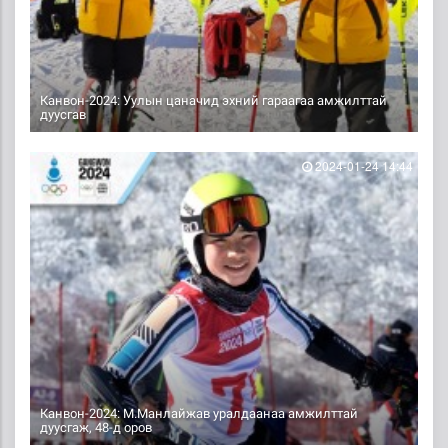
Канвон-2024: Уулын цаначид эхний гараагаа амжилттай
дуусгав
2024-01-24 14:44
Канвон-2024: М.Манлайжав уралдаанаа амжилттай
дуусгаж, 48-д оров