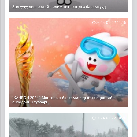
Залуучуудын өвлийн олимпын онцлох баримтууд
2024-01-22 11:15
"КАНВОН 2024": Монголын баг тамирчдын тэмцээний
өнөөдрийн хуваарь
2024-01-22 10:30