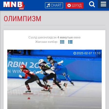
CHART
ШУУД
ОЛИМПИЗМ
Сүүлд шинэчлэгдсэн
4 минутын
өмнө
Жагсаах хэлбэр:
2025-02-07 11:10