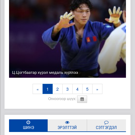
Ц.Цогтбаатар хүрэл медаль хүртлээ
«
1
2
3
4
5
»
Огноогоор шүүх:
ШИНЭ
ЭРЭЛТТЭЙ
СЭТГЭГДЭЛ