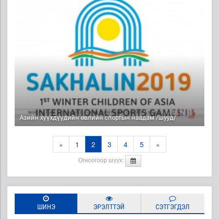
Азийн хүүхдүүдийн өвлийн спортын наадам /шууд/
«
1
2
3
4
5
»
Огноогоор шүүх:
ШИНЭ
ЭРЭЛТТЭЙ
СЭТГЭГДЭЛ