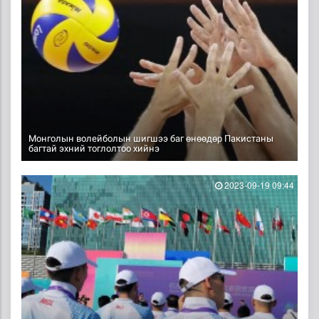
Монголын волейболын шигшээ баг өнөөдөр Пакистаны
багтай эхний тоглолтоо хийнэ
2023-09-19 09:44