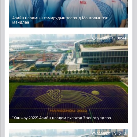
Азийн наадмын тамирчдын тосгонд Монголын туг
мандлаа
2023-09-17 08:44
"Ханжоу 2022" Азийн наадам эхлэхэд 7 хоног үлдлээ
2023-09-13 12:13