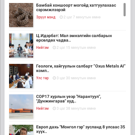
Бамбай хоншоорт могойд хатгуулахаас
сэрэмжлээрэй
2 цаг 7 минутын өмнө
Эрүүл мэнд
Ц.Идэрбат: Мал эмнэлгийн салбарын
өрсөлдөх чадва..
2 цаг 15 минутын өмнө
Нийгэм
Геологи, хайгуулын салбарт “Oxus Metals AI”
комп..
3 цаг 30 минутын өмнө
Улс төр
COP17 хурлын үеэр "Нарантуул",
"Дүнжингарав" худ..
3 цаг 38 минутын өмнө
Нийгэм
Европ дахь "Монгол гэр" зусланд 8 улсаас 35
хүүх..