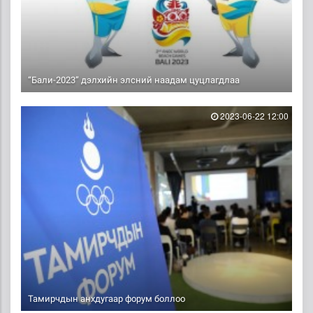
“Бали-2023” дэлхийн элсний наадам цуцлагдлаа
2023-06-22 12:00
Тамирчдын анхдугаар форум боллоо