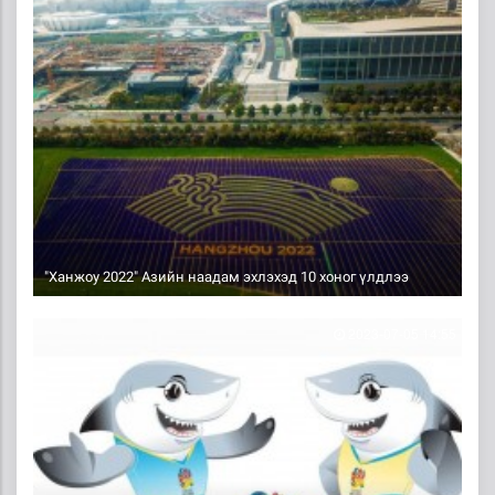
"Ханжоу 2022" Азийн наадам эхлэхэд 10 хоног үлдлээ
2023-07-05 14:55