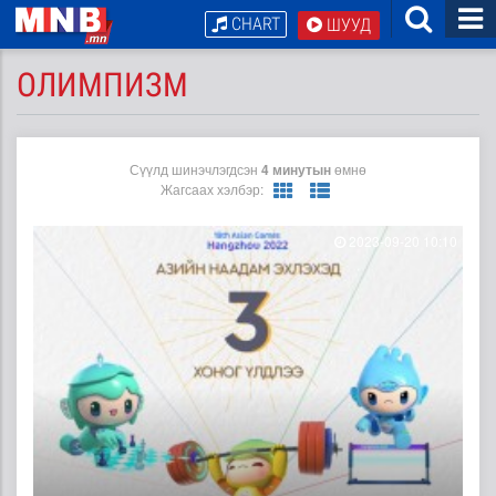
CHART
ШУУД
ОЛИМПИЗМ
Сүүлд шинэчлэгдсэн
4 минутын
өмнө
Жагсаах хэлбэр:
2023-09-20 10:10