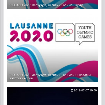
“ЛОЗАНН-2020” Залуучуудын өвлийн олимп /шууд/
2020-01-10 09:07
“ЛОЗАНН-2020” Залуучуудын өвлийн олимпийн наадмын
нээлтийн ёслол
2019-07-07 19:50