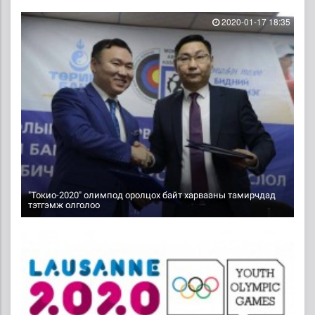
2020-01-17 18:35
"Токио-2020" олимпод оролцох байт харвааны тамирчдад
тэтгэмж олголоо
2020-01-13 17:58