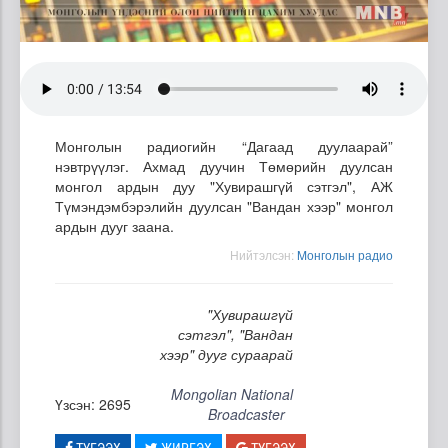
Монголын радиогийн “Дагаад дуулаарай”
нэвтрүүлэг. Ахмад дуучин Төмөрийн дуулсан
монгол ардын дуу "Хувирашгүй сэтгэл", АЖ
Түмэндэмбэрэлийн дуулсан "Вандан хээр" монгол
ардын дууг заана.
Нийтэлсэн:
Mонголын радио
"Хувирашгүй
сэтгэл", "Вандан
хээр" дууг сураарай
Mongolian National
Үзсэн: 2695
Broadcaster
ТҮГЭЭХ
ЖИРГЭХ
ТҮГЭЭХ