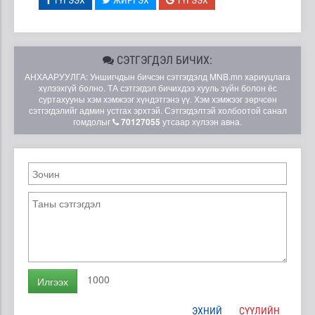
СЭТГЭГДЭЛ БИЧИХ:
АНХААРУУЛГА: Уншигчдын бичсэн сэтгэгдэлд MNB.mn хариуцлага
хүлээхгүй болно. ТА сэтгэгдэл бичихдээ хууль зүйн болон ёс
суртахууны хэм хэмжээг хүндэтгэнэ үү. Хэм хэмжээг зөрчсөн
сэтгэгдэлийг админ устгах эрхтэй. Сэтгэгдэлтэй холбоотой санал
гомдолыг
70127055
утсаар хүлээн авна.
1000
Илгээх
ЭХНИЙ
СҮҮЛИЙН