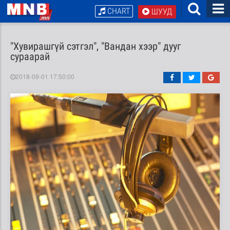
CHART
ШУУД
"Хувирашгүй сэтгэл", "Вандан хээр" дууг
сураарай
2018-09-01 17:50:00