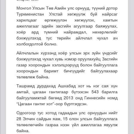
Монгол Улсын Төв Азийн улс орнууд, түүний дотор
Туркменистан Улстай хөгжүүлж буй найрсаг
харилцааг өргөжүүлэн хөгжүүлэх, хамтын
ажиллагааг эдийн засгийн агуулгаар баяжуулах,
хоёр ард түмний найрамдал, нөхөрлөлийг
бэхжүүлэхэд тус төрийн айлчлал чухал ач
холбогдолтой болно.
Айлчлалын хүрээнд хоёр улсын эрх зүйн үндсийг
бэхжүүлэхэд чухал хувь нэмэр оруулахуйц Засгийн
газар хоорондын хэлэлцээрүүд болон байгууллага
хоорондын баримт бичгүүдийг байгуулахаар
төлөвлөж байна.
Ташрамд дурдахад Ашхабад хот нь нэг сая хүн
амтай, цагаан гантигаар бүтээсэн 543 барилга
байгууламжтай бөгөөд 2013 онд Гиннесийн номд
“Цагаан гантиг хот”-оор бүртгэгдсэн.
Одоогоор тус хотод гадаадын улс орнуудын нийт
28 Элчин сайдын яам, 15 олон улсын байгууллага
төлөөлөгчийн газраа нээн үйл ажиллагаа явуулж
байна.