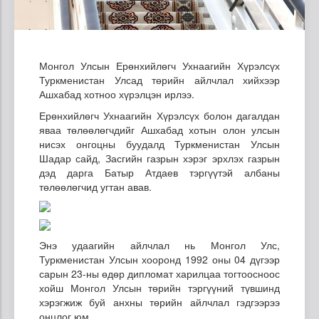
Монгол Улсын Ерөнхийлөгч Ухнаагийн Хүрэлсүх
Туркменистан Улсад төрийн айлчлал хийхээр
Ашхабад хотноо хүрэлцэн ирлээ.
Ерөнхийлөгч Ухнаагийн Хүрэлсүх болон дагалдан
яваа төлөөлөгчдийг Ашхабад хотын олон улсын
нисэх онгоцны буудалд Туркменистан Улсын
Шадар сайд, Засгийн газрын хэрэг эрхлэх газрын
дэд дарга Батыр Атдаев тэргүүтэй албаны
төлөөлөгчид угтан авав.
Энэ удаагийн айлчлал нь Монгол Улс,
Туркменистан Улсын хооронд 1992 оны 04 дүгээр
сарын 23-ны өдөр дипломат харилцаа тогтоосноос
хойш Монгол Улсын төрийн тэргүүний түвшинд
хэрэгжиж буй анхны төрийн айлчлал гэдгээрээ
онцлог юм.