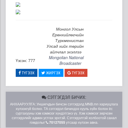
Монгол Улсын
Ерөнхийлөгчийн
Туркменистан
Улсад хийх төрийн
айлчлал эхэллээ
Mongolian National
Үзсэн: 777
Broadcaster
ТҮГЭЭХ
ЖИРГЭХ
ТҮГЭЭХ
СЭТГЭГДЭЛ БИЧИХ:
АНХААРУУЛГА: Уншигчдын бичсэн сэтгэгдэлд MNB.mn хариуцлага
хүлээхгүй болно. ТА сэтгэгдэл бичихдээ хууль зүйн болон ёс
суртахууны хэм хэмжээг хүндэтгэнэ үү. Хэм хэмжээг зөрчсөн
сэтгэгдэлийг админ устгах эрхтэй. Сэтгэгдэлтэй холбоотой санал
гомдолыг
70127055
утсаар хүлээн авна.