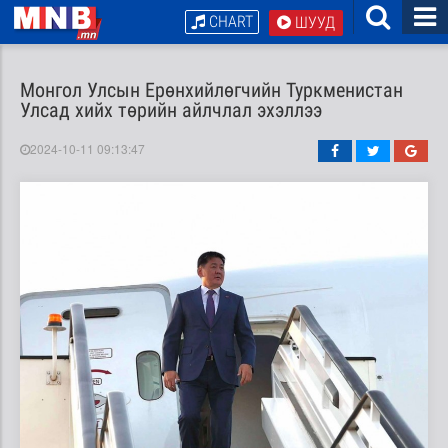
CHART
ШУУД
Монгол Улсын Ерөнхийлөгчийн Туркменистан
Улсад хийх төрийн айлчлал эхэллээ
2024-10-11 09:13:47