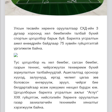
Улсын төсвийн хөрөнгө оруулалтаар СХД-ийн 3
дугаар хороонд хөл бөмбөгийн талбай бүхий
спортын цогцолбор барьж буй. Барилга угсралтын
ажил өнөөдрийн байдлаар 75 хувийн гүйцэтгэлтэй
үргэлжилж байна.
Тус цогцолбор нь хөл бөмбөг, сагсан бөмбөг,
газрын теннис, чийрэгжүүлэх төхөөрөмж бүхий
зориулалтын талбайнуудтай. Ашиглалтад орсноор
хүүхэд, залуучууд, иргэд чөлөөт цагаа зөв
боловсон өнгөрүүлж, эрүүл, чийрэг бие
бялдартайгаар өсөж хүмүүжих нөхцөл бүрдэх юм.
Цогцолборын барилга угсралтын ажлыг “
Аглут
”
ХХК гүйцэтгэж, нийслэлийн Хөрөнгө оруулалтын
газар захиалагчийн техникийн хяналтыг
хэрэгжүүлж байна.