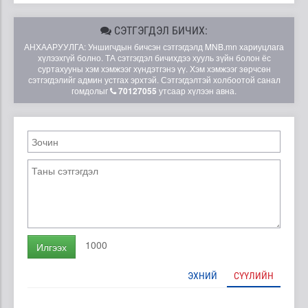
СЭТГЭГДЭЛ БИЧИХ:
АНХААРУУЛГА: Уншигчдын бичсэн сэтгэгдэлд MNB.mn хариуцлага
хүлээхгүй болно. ТА сэтгэгдэл бичихдээ хууль зүйн болон ёс
суртахууны хэм хэмжээг хүндэтгэнэ үү. Хэм хэмжээг зөрчсөн
сэтгэгдэлийг админ устгах эрхтэй. Сэтгэгдэлтэй холбоотой санал
гомдолыг
70127055
утсаар хүлээн авна.
1000
Илгээх
ЭХНИЙ
СҮҮЛИЙН