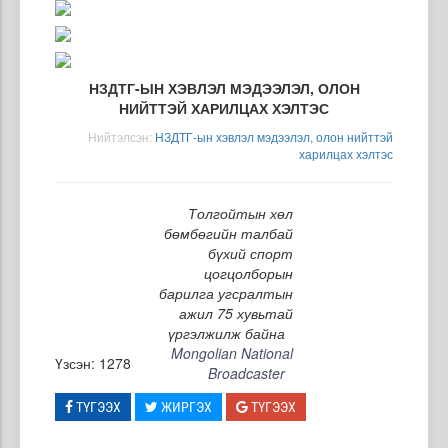
НЗДТГ-ЫН ХЭВЛЭЛ МЭДЭЭЛЭЛ, ОЛОН
НИЙТТЭЙ ХАРИЛЦАХ ХЭЛТЭС
Нийтэлсэн:
НЗДТГ-ын хэвлэл мэдээлэл, олон нийттэй
харилцах хэлтэс
Толгойтын хөл
бөмбөгийн талбай
бүхий спорт
цогцолборын
барилга угсралтын
ажил 75 хувьтай
үргэлжилж байна
Mongolian National
Үзсэн: 1278
Broadcaster
ТҮГЭЭХ
ЖИРГЭХ
ТҮГЭЭХ