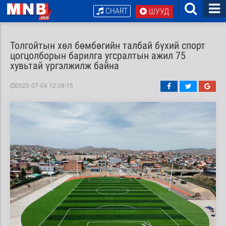
CHART
ШУУД
Толгойтын хөл бөмбөгийн талбай бүхий спорт
цогцолборын барилга угсралтын ажил 75
хувьтай үргэлжилж байна
2025-07-04 12:08:15