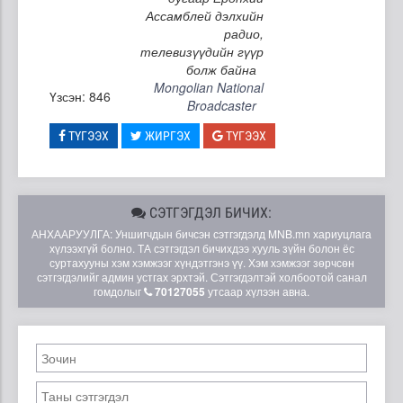
Ассамблей дэлхийн
радио,
телевизүүдийн гүүр
болж байна
Mongolian National
Үзсэн: 846
Broadcaster
ТҮГЭЭХ
ЖИРГЭХ
ТҮГЭЭХ
СЭТГЭГДЭЛ БИЧИХ:
АНХААРУУЛГА: Уншигчдын бичсэн сэтгэгдэлд MNB.mn хариуцлага
хүлээхгүй болно. ТА сэтгэгдэл бичихдээ хууль зүйн болон ёс
суртахууны хэм хэмжээг хүндэтгэнэ үү. Хэм хэмжээг зөрчсөн
сэтгэгдэлийг админ устгах эрхтэй. Сэтгэгдэлтэй холбоотой санал
гомдолыг
70127055
утсаар хүлээн авна.