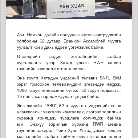
Ази, Номхон далайн орнуудын өргөн нэвтрүүлгийн
холбооны 62 дугаар Ерөнхий Ассамблей чуулга
уулзалт хоёр дахь өдрөө үргэлжилж байна.
Өнөөдрийн радио хөтөлбөрийн салбар
хуралдааны үеэр Хятад улсын RWR медиа
группийн захирал илтгэл тавилаа.
Энэ групп Хятадын үндэсний телевиз SNR, SMJ
зэрэг томоохон телевизүүдийг эгнээндээ нэгдэж,
1000 гаруй телевизийн бүтээл 50 гаруй подкастыг
15 орны хэлээр дамжуулан цацаж байна.
Энэ жилийн “ABU” 62-р чуулган үндэснийхээ өв
уламжлалыг хадгалах хамгаалах, сэргээх зорилгын
хүрээнд ярилцаж, туршлага солилцож байгаа
юм. Энэхүү зорилгын хүрээнд RWR медиа
группийн захирал Фэйн Хуан Хятад улсын хэвлэл
мэдээллийн салбар хиймэл оюун ухааныг өндөр