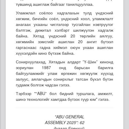
түвшинд ашиглаж байгааг танилцууллаа.
Уламжлал соёлоо хадгалахын тулд үндэсний
хөгжим, бичгийн соёл, үндэсний хоол, уламжлалт
анагаах ухааны чиглэлээр тусгайлан нэвтрүүлэг
бэлтгэж, дижитал хэлбэрт шилжүүлэн хадгалж
байна. Хятад үндэсний 20 төрлийн аялгуу,
хөгжмийн зэмсгийг ашиглан 20 ангит бүтээл
гаргаснаас гадна хиймэл оюун ухаан ашиглан
хүүхэлдэйн кино бүтээж байна.
Сонирхуулахад, Хятадын алдарт ”Ү-Шин” кинонд
зориулан 1987 онд барьсан барилга
байгууламжийг улам өргөжин хөгжүүлж хүүхэд
залуус, аялагчдын сонирхлыг татсан бүхэл бүтэн
гудамж болгож чадсан гэлээ.
Тэрбээр "“ABU” бол бидний туршлага, амжилт,
шинэ технологийг хамтдаа бүтээх гүүр юм" гэлээ.
"ABU GENERAL
ASSEMBLY 2025": 62
дугаар Ерөнхий