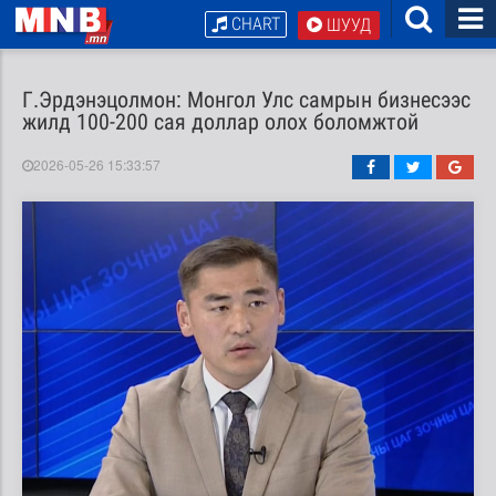
CHART
ШУУД
Г.Эрдэнэцолмон: Монгол Улс самрын бизнесээс
жилд 100-200 сая доллар олох боломжтой
2026-05-26 15:33:57