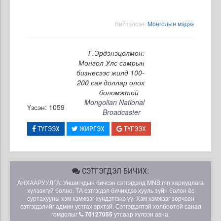
Нийтэлсэн:
Moнголын мэдээ
Г.Эрдэнэцолмон:
Монгол Улс самрын
бизнесээс жилд 100-
200 сая доллар олох
боломжтой
Mongolian National
Үзсэн: 1059
Broadcaster
ТҮГЭЭХ
ЖИРГЭХ
ТҮГЭЭХ
СЭТГЭГДЭЛ БИЧИХ:
АНХААРУУЛГА: Уншигчдын бичсэн сэтгэгдэлд MNB.mn хариуцлага
хүлээхгүй болно. ТА сэтгэгдэл бичихдээ хууль зүйн болон ёс
суртахууны хэм хэмжээг хүндэтгэнэ үү. Хэм хэмжээг зөрчсөн
сэтгэгдэлийг админ устгах эрхтэй. Сэтгэгдэлтэй холбоотой санал
гомдолыг
70127055
утсаар хүлээн авна.