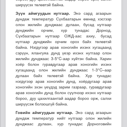
ширүүсэх төлөвтэй байна.
Зүүн аймгуудын нутгаар.
Энэ сард агаарын
дундаж температур Сүхбаатарын өмнөд хэсгээр
олон жилийн дунджаас дулаан, бусад нутгаар
дунджийн орчим, хур тунадас Дорнод,
Сүхбаатарын нутгаар ОЖД-аас ахиу, бусад
нутгаар дунджийн орчим орох байх төлөвтэй
байна. Нэгдүгээр арав хоногийн ихэнх хугацаанд
сэрүүн, ялангуяа дунд үеэр ихэнх нутгаар олон
жилийн дунджаас 3-5°C-аар хүйтэн байна. Харин
хоёр болон гуравдугаар арав хоногийн ихэнх
хугацаанд олон жилийн дунджаас 1-3°C–аар
дулаан байх төлөвтэй байна. Хур тунадас
нэгдүгээр арав хоногийн дунд, хоёрдугаар арав
хоногийн эхэн үеүдэд зарим газраар, гуравдугаар
арав хоногийн дунд болон сүүлчээр ихэнх нутгаар
бороо, дуу цахилгаантай аадар бороо орж, салхи
ширүүсэж болзошгүй байна.
Говийн аймгуудын нутгаар.
Энэ сард агаарын
дундаж температур нийт нутгаар олон жилийн
дунджаас дулаан, хур тунадас Дорноговийн