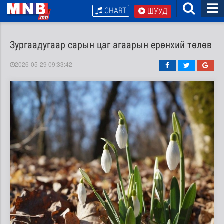
CHART
ШУУД
Зургаадугаар сарын цаг агаарын ерөнхий төлөв
2026-05-29 09:33:42