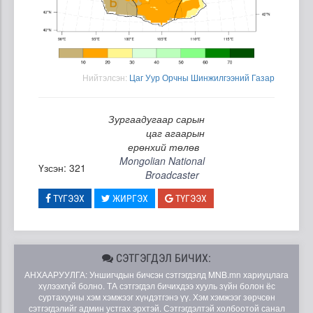
Нийтэлсэн:
Цаг Уур Орчны Шинжилгээний Газар
Зургаадугаар сарын
цаг агаарын
ерөнхий төлөв
Mongolian National
Үзсэн: 321
Broadcaster
ТҮГЭЭХ
ЖИРГЭХ
ТҮГЭЭХ
СЭТГЭГДЭЛ БИЧИХ:
АНХААРУУЛГА: Уншигчдын бичсэн сэтгэгдэлд MNB.mn хариуцлага
хүлээхгүй болно. ТА сэтгэгдэл бичихдээ хууль зүйн болон ёс
суртахууны хэм хэмжээг хүндэтгэнэ үү. Хэм хэмжээг зөрчсөн
сэтгэгдэлийг админ устгах эрхтэй. Сэтгэгдэлтэй холбоотой санал