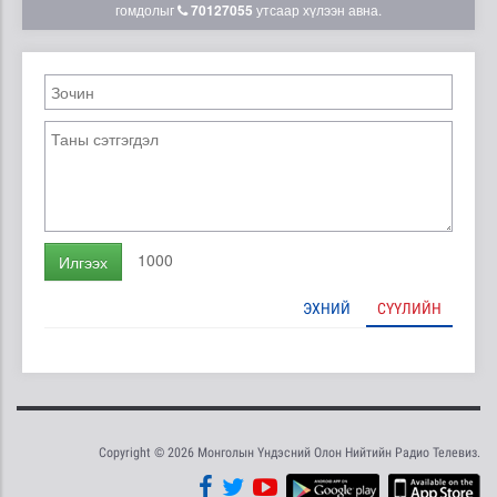
гомдолыг
70127055
утсаар хүлээн авна.
1000
Илгээх
ЭХНИЙ
СҮҮЛИЙН
Copyright © 2026 Монголын Үндэсний Олон Нийтийн Радио Телевиз.