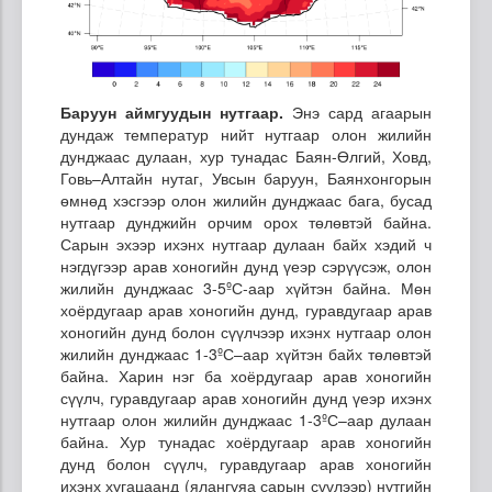
Баруун аймгуудын нутгаар.
Энэ сард агаарын
дундаж температур нийт нутгаар олон жилийн
дунджаас дулаан, хур тунадас Баян-Өлгий, Ховд,
Говь–Алтайн нутаг, Увсын баруун, Баянхонгорын
өмнөд хэсгээр олон жилийн дунджаас бага, бусад
нутгаар дунджийн орчим орох төлөвтэй байна.
Сарын эхээр ихэнх нутгаар дулаан байх хэдий ч
нэгдүгээр арав хоногийн дунд үеэр сэрүүсэж, олон
жилийн дунджаас 3-5ºС-аар хүйтэн байна. Мөн
хоёрдугаар арав хоногийн дунд, гуравдугаар арав
хоногийн дунд болон сүүлчээр ихэнх нутгаар олон
жилийн дунджаас 1-3ºС–аар хүйтэн байх төлөвтэй
байна. Харин нэг ба хоёрдугаар арав хоногийн
сүүлч, гуравдугаар арав хоногийн дунд үеэр ихэнх
нутгаар олон жилийн дунджаас 1-3ºС–аар дулаан
байна. Хур тунадас хоёрдугаар арав хоногийн
дунд болон сүүлч, гуравдугаар арав хоногийн
ихэнх хугацаанд (ялангуяа сарын сүүлээр) нутгийн