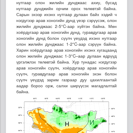
нутгаар олон жилийн дунджаас ахиу, бусад
нутгаар дунджийн орчим орох төлөвтэй байна.
Сарын эхээр ихэнх нутгаар дулаан байх хэдий ч
нэгдүгээр арав хоногийн дунд үеэр сэрүүсэж, олон
жилийн дунджаас 2-5°C-аар хүйтэн байна. Мөн
хоёрдугаар арав хоногийн дунд, гуравдугаар арав
хоногийн дунд болон сүүлч үеүдэд ихэнх нутгаар
олон жилийн дунджаас 1-2°C-аар сэрүүн байна.
Харин хоёрдугаар арав хоногийн ихэнх хугацаанд
олон жилийн дунджаас 1-3°C–аар дулаан өдрүүд
үргэлжлэх төлөвтэй байна. Хур тунадас нэгдүгээр
арав хоногийн сүүлч, хоёрдугаар арав хоногийн
сүүлч, гуравдугаар арав хоногийн эхэн болон
сүүлч үеүдэд зарим газраар дуу цахилгаантай
аадар бороо орж, салхи ширүүсэх магадлалтай
байна.