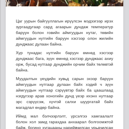
Цаг уурын байгууллагын ирүүлсэн мэдээгээр ирэх
зургаадугаар сард агаарын дундаж температур
баруун болон говийн аймгуудын нутаг, төвийн
аймгуудын нутгийн баруун хэсгээр олон жилийн
дунджаас дулаан байна.
Хур тунадас нутгийн баруун өмнөд хэсгээр
дунджаас бага, зүүн өмнөд хэсгээр дунджаас ахиу
орж, бусад нутгаар дунджийн орчим байх төлөвтэй
байна.
Муудалтын үеүдийн хувьд сарын эхээр баруун
аймгуудын нутгаар дулаан байх хэдий ч зүүн
аймгуудын нутгаар сэрүүвтэр байх ба цаашлаад
нэгдүгээр арав хоногийн дунд үеэр ихэнх нутгаар
эрс сэрүүсэж, хүчтэй салхи шуургатай байх
магадлал өндөр байна.
Иймд мал бэлчээрлэлт, үрсэлгээ хамгаалалт
болон хол замд гарахдаа анхаарал болгоомжтой
байж, богино хугацааны нарийвчилсан урьдчилсан