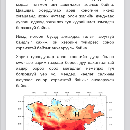
мэдээг тогтмол авч ашиглахыг зөвлөж байна.
Цаашдаа хоёрдугаар арав хоногийн ихэнх
хугацаанд ихэнх нутгаар олон жилийн дунджаас
дулаан өдрүүд зонхилох тул хуурайшилт нэмэгдэж
болзошгүй байна.
Иймд ногоон бүсэд аялахдаа галын аюулгүй
байдлыг сахиж, ой хээрийн түймрээс сонор
сэрэмжтэй байхыг анхааруулж байна.
Харин гуравдугаар арав хоногийн дунд болон
сүүлчээр зарим газраар бороо, дуу цахилгаантай
аадар бороо орох магадлал нэмэгдэх тул
болзошгүй үер ус, мөндөр, нөөлөг салхины
аюулаас сонор сэрэмжтэй байхыг анхааруулж
байна.