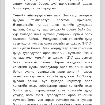
зарим хэсгээр бороо, дуу цахилгаантай аадар
бороо орж, салхи ширүүснэ.
Төвийн аймгуудын нутгаар.
Энэ сард агаарын
дундаж температур Хөвсгөл, Архангай,
Өвөрхангайн нутгаар олон жилийн дунджаас
дулаан, бусад нутгаар дунджийн орчим байх бол
хур тунадас нийт нутгаар дунджийн орчим орох
төлөвтэй байна. Нэгдүгээр арав хоногийн дунд
үеэр ихэнх нутгаар олон жилийн дунджаас 3-5°C-
аар хүйтэн байна. Мөн хоёрдугаар арав хоногийн
дунд, гуравдугаар арав хоногийн сүүлчээр ихэнх
нутгаар олон жилийн дунджаас 1-2°C–аар сэрүүн
байх төлөвтэй байна. Харин нэгдүгээр арав
хоногийн сүүлч, хоёрдугаар арав хоногийн эхэн
болон сүүлч, гуравдугаар арав хоногийн эхээр
ихэнх нутгаар олон жилийн дунджаас 1-3°C-аар
дулаан байна. Хур тунадас нэгдүгээр арав
хоногийн эхэн, хоёрдугаар арав хоногийн эхэн
болон дунд, гуравдугаар арав хоногийн дунд
үеүдэд бага зэрэг, гуравдугаар арав хоногийн
сүүлчээр (ялангуяа сарын сүүлээр) ихэнх нутгаар
бороо, дуу цахилгаантай аадар бороо орж, салхи