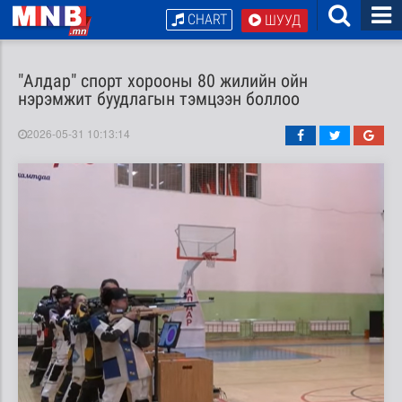
CHART
ШУУД
"Алдар" спорт хорооны 80 жилийн ойн
нэрэмжит буудлагын тэмцээн боллоо
2026-05-31 10:13:14