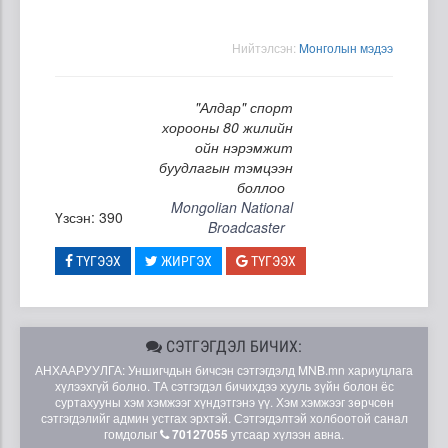
Нийтэлсэн:
Moнголын мэдээ
"Алдар" спорт
хорооны 80 жилийн
ойн нэрэмжит
буудлагын тэмцээн
боллоо
Mongolian National
Үзсэн: 390
Broadcaster
ТҮГЭЭХ
ЖИРГЭХ
ТҮГЭЭХ
СЭТГЭГДЭЛ БИЧИХ:
АНХААРУУЛГА: Уншигчдын бичсэн сэтгэгдэлд MNB.mn хариуцлага
хүлээхгүй болно. ТА сэтгэгдэл бичихдээ хууль зүйн болон ёс
суртахууны хэм хэмжээг хүндэтгэнэ үү. Хэм хэмжээг зөрчсөн
сэтгэгдэлийг админ устгах эрхтэй. Сэтгэгдэлтэй холбоотой санал
гомдолыг
70127055
утсаар хүлээн авна.