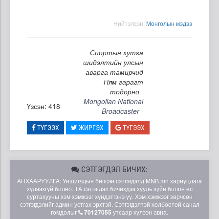
Нийтэлсэн:
Moнголын мэдээ
Спортын хутга
шидэлтийн улсын
аварга тамирчид
Ням гарагт
тодорно
Mongolian National
Үзсэн: 418
Broadcaster
ТҮГЭЭХ
ЖИРГЭХ
ТҮГЭЭХ
СЭТГЭГДЭЛ БИЧИХ:
АНХААРУУЛГА: Уншигчдын бичсэн сэтгэгдэлд MNB.mn хариуцлага
хүлээхгүй болно. ТА сэтгэгдэл бичихдээ хууль зүйн болон ёс
суртахууны хэм хэмжээг хүндэтгэнэ үү. Хэм хэмжээг зөрчсөн
сэтгэгдэлийг админ устгах эрхтэй. Сэтгэгдэлтэй холбоотой санал
гомдолыг
70127055
утсаар хүлээн авна.