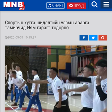
CHART
ШУУД
Спортын хутга шидэлтийн улсын аварга
тамирчид Ням гарагт тодорно
2026-05-31 10:15:27