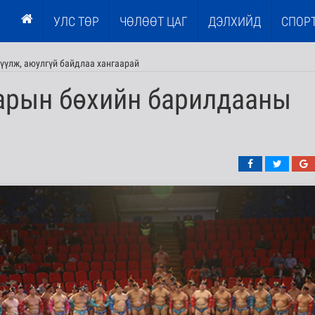
УЛС ТӨР
ЧӨЛӨӨТ ЦАГ
ДЭЛХИЙД
СПОР
үүлж, аюулгүй байдлаа хангаарай
сарын бөхийн барилдааны