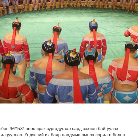
н хөрөнгө 7.6 тэрбум төгрөгөөр арвижлаа
боо /МҮБХ/-ноос ирэх зургадугаар сард зохион байгуулах
нилцууллаа. Үндэсний их баяр наадмын өмнөх сорилго болон