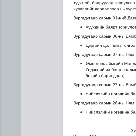
түүхт ой, баяруудад зориулсан
хуваарийг дарааллаар нь хүрг
Зургадугаар сарын 01-ний Дава
Хүүхдийн баярт зориулс
Зургадугаар сарын 06-ны Бямб
Цэргийн цол чимэг олгох
Зургадугаар сарын 07-ны Ням 
Сумдын халаалтын төвүүдий
Өмнөговь аймгийн Манл
Үндэсний их баяр наадмы
бөхийн барилдаан,
Зургадугаар сарын 27-ны Бямб
Нийслэлийн иргэдийн ба
Зургадугаар сарын 28-ны Ням 
Нийслэлийн иргэдийн ба
Зу