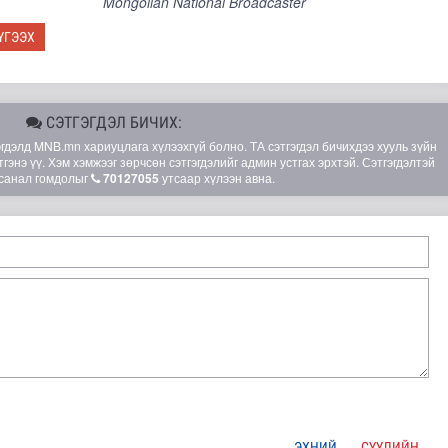
Mongolian National Broadcaster
ҮГЭЭХ
СЭТГЭГДЭЛ БИЧИХ:
элд MNB.mn хариуцлага хүлээхгүй болно. ТА сэтгэгдэл бичихдээ хууль зүйн
гэнэ үү. Хэм хэмжээг зөрчсөн сэтгэгдэлийг админ устгах эрхтэй. Сэтгэгдэлтэй
санал гомдолыг
70127055
утсаар хүлээн авна.
лд Канадын иргэд мод бэлтгэгчдийн замыг хааж байна
ЭХНИЙ
СҮҮЛИЙН