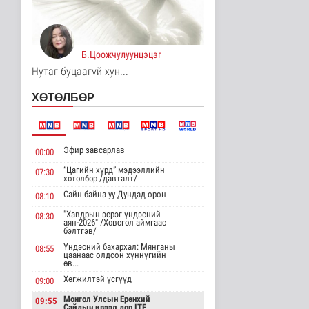
4 цаг 31 минутын өмнө
Хирошимад иргэд
Японы зэвсгийн
Б.Цоожчулуунцэцэг
экспортын бодлогы..
Дэлхийд
Нутаг буцаагүй хун...
4 цаг 43 минутын өмнө
ХӨТӨЛБӨР
Трамп Ирантай
тохиролцоонд хүрэх
шинэ гарц эрэлх..
Дэлхийд
Эфир завсарлав
00:00
4 цаг 51 минутын өмнө
“Цагийн хүрд” мэдээллийн
07:30
хөтөлбөр /давталт/
Европ даяар хэт халалт
эрчимжиж байна
Сайн байна уу Дундад орон
08:10
Дэлхийд
"Хавдрын эсрэг үндэсний
08:30
4 цаг 59 минутын өмнө
аян-2026" /Хөвсгөл аймгаас
бэлтгэв/
Үндэсний бахархал: Мянганы
08:55
Голууд үертэй байна
цаанаас олдсон хүннүгийн
өв...
Байгаль орчин
4 цаг 17 минутын өмнө
Хөгжилтэй үсгүүд
09:00
Монгол Улсын Ерөнхий
09:55
Сайдын ивээл дор ITF