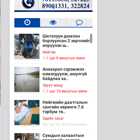
Шатахуун дамлан
борлуулсан 2 зөрчлийг
илрүүлэн ш..
Нийгэм
1 цаг 9 минутын өмнө
Анхаарал сэрэмжээ
нэмэгдүүлж, аюулгүй
байдлаа ха..
Эрүүл мэнд
1 цаг 19 минутын өмнө
Нийгмийн даатгалын
сангийн хөрөнгө 7.6
тэрбум тө..
Эдийн засаг
2 цаг 41 минутын өмнө
Сумдын халаалтын