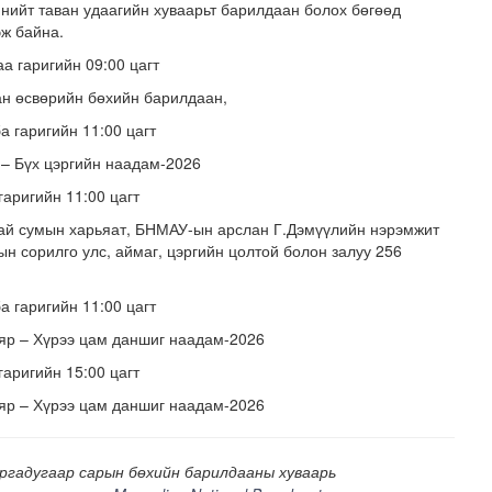
 нийт таван удаагийн хуваарьт барилдаан болох бөгөөд
эж байна.
а гаригийн 09:00 цагт
ан өсвөрийн бөхийн барилдаан,
а гаригийн 11:00 цагт
 – Бүх цэргийн наадам-2026
гаригийн 11:00 цагт
н засвар, шинэчлэлийг бүрэн хийж, хувийн хэвшил рүү м..
ай сумын харьяат, БНМАУ-ын арслан Г.Дэмүүлийн нэрэмжит
н сорилго улс, аймаг, цэргийн цолтой болон залуу 256
а гаригийн 11:00 цагт
яр – Хүрээ цам даншиг наадам-2026
гаригийн 15:00 цагт
яр – Хүрээ цам даншиг наадам-2026
ргадугаар сарын бөхийн барилдааны хуваарь