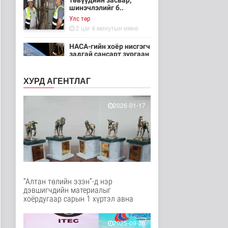
төвүүдийн засвар,
шинэчлэлийг б..
Улс төр
2 цаг 4 минутын өмнө
НАСА-гийн хоёр нисгэгч
задгай сансарт зургаан
ца..
Танин мэдэхүй
ХУРД АГЕНТЛАГ
2 цаг 19 минутын өмнө
Эртний ойг
2026-01-17
хамгаалахын тулд
Канадын иргэд мод бэ..
Дэлхийд
2 цаг 25 минутын өмнө
ЦАГ АГААР:
Улаанбаатарт шөнөдөө
18 хэм дулаан
“Алтан төлийн эзэн”-д нэр
Байгаль орчин
дэвшигчдийн материалыг
3 цаг 45 минутын өмнө
хоёрдугаар сарын 1 хүртэл авна
Кибер халдлага,
зөрчлийг E-Mongolia
2025-09-26
системээр да..