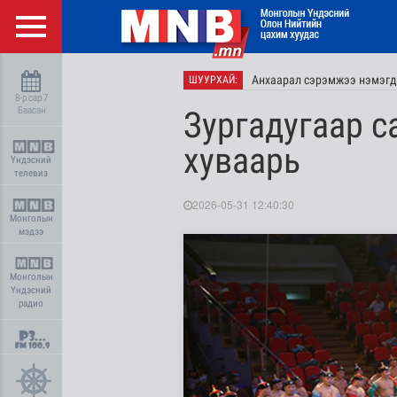
Анхаарал сэрэмжээ нэмэгд
ШУУРХАЙ:
8-р сар 7
Баасан
Зургадугаар 
хуваарь
Үндэсний
телевиз
2026-05-31 12:40:30
Монголын
мэдээ
Монголын
Үндэсний
радио