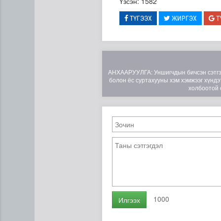
Үзсэн: 1582
ТҮГЭЭХ
ЖИРГЭХ
Т
АНХААРУУЛГА: Уншигчдын бичсэн сэтгэгд
болон ёс суртахууны хэм хэмжээг хүндэт
холбоотой 
Эртний ойг хамгаалахын ту
1000
Илгээх