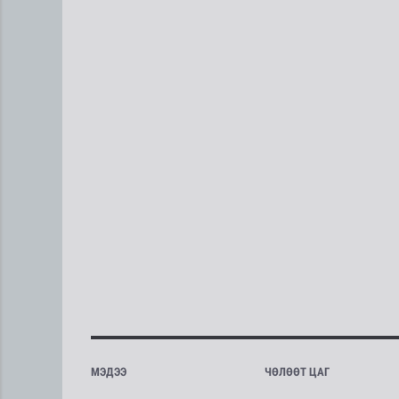
МЭДЭЭ
ЧӨЛӨӨТ ЦАГ