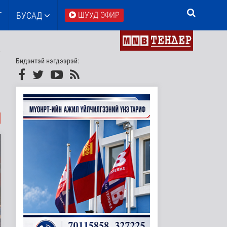
Т
БУСАД
ШУУД ЭФИР
Бидэнтэй нэгдээрэй: