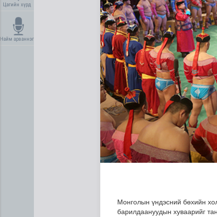
Цагийн хүрд
Найм арваннэг
Нийгмийн даатгалын сангий
Монголын үндэсний бөхийн хол
барилдаануудын хуваарийг та