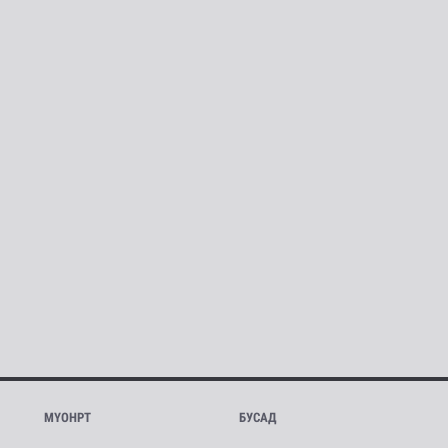
МҮОНРТ
БУСАД