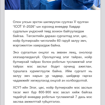
Олон улсын эрхтэн шилжүүлэн суулгах V чуулган
“ICOT V–2026”-ын хүрээнд өнөөдөр Хавдар
судлалын үндэсний төвд зохион байгуулагдаж
байгаа. Төгсөлтийн дараах сургалтад элэг, цөс,
нойр булчирхайн чиглэлийн 60 гаруй залуу эмч,
мэргэжилтэн хамрагдаж байна.
Энэ сургалтын онцлог нь зөвхөн лекц, онолоор
хязгаарлагдахгүй. Оролцогчид элэг тайрах, нойр
булчирхай тайрах болон роботын тусламжтай элэг
тайрах мэс заслыг бодит орчинд ажиглан,
туршлага хуримтлуулж байна. Ийм сургалт нь
залуу эмч нарын ур чадвар, шийдвэр гаргах
чадамжийг хөгжүүлэхэд онцгой ач холбогдолтой.
ХСҮТ-ийн Элэг, цөс, нойр булчирхайн мэс заслын
тасаг жил бүр 800-900 мэс засал хийж байгаа
төдийгүй өнөөдөр роботын тусламжтай 7 дахь мэс
заслаа амжилттай гүйцэтгэлээ.