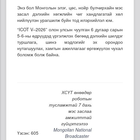
Энэ бол Монголын элэг, цөс, нойр булчирхайн мэс
засал дэлхийн хөгжлийн чиг хандлагатай хөл
нийлүүлэн урагшилж буйн тод илэрхийлэл юм.
“ICOT V–2026” олон улсын чуулган 6 дугаар сарын
5-6-ны өдрүүдэд үргэлжлэх бөгөөд дэлхийн шилдэг
туршлага, шинэ мэдлэгийг эх орондоо
нутагшуулах, хамтын ажиллагааг өргөжүүлэх чухал
боломж болж байна.
ХСҮТ өнөөдөр
роботын
тусламжтай 7 дахь
мэс заслаа
амжилттай
гүйцэтгэлээ
Mongolian National
Үзсэн: 605
Broadcaster