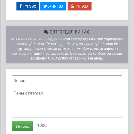
ТҮГЭЭХ
ЖИРГЭХ
ТҮГЭЭХ
СЭТГЭГДЭЛ БИЧИХ:
АНХААРУУЛГА: Уншигчдын бичсэн сэтгэгдэлд MNB.mn хариуцлага
хүлээхгүй болно. ТА сэтгэгдэл бичихдээ хууль зүйн болон ёс
суртахууны хэм хэмжээг хүндэтгэнэ үү. Хэм хэмжээг зөрчсөн
сэтгэгдэлийг админ устгах эрхтэй. Сэтгэгдэлтэй холбоотой санал
гомдолыг
70127055
утсаар хүлээн авна.
1000
Илгээх