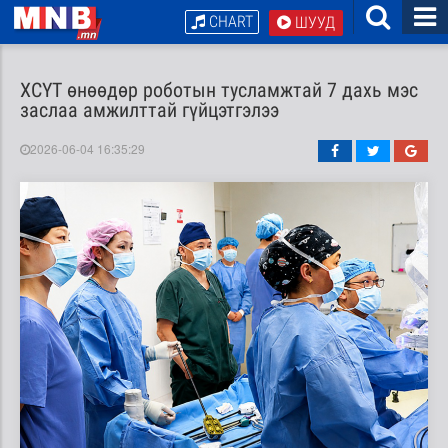
CHART
ШУУД
ХСҮТ өнөөдөр роботын тусламжтай 7 дахь мэс
заслаа амжилттай гүйцэтгэлээ
2026-06-04 16:35:29