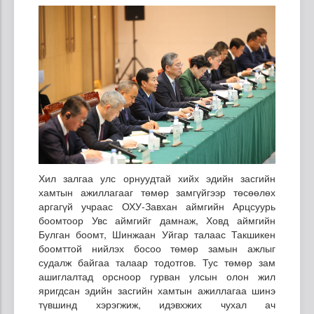
Хил залгаа улс орнуудтай хийх эдийн засгийн
хамтын ажиллагааг төмөр замгүйгээр төсөөлөх
аргагүй учраас ОХУ-Завхан аймгийн Арцсуурь
боомтоор Увс аймгийг дамнаж, Ховд аймгийн
Булган боомт, Шинжаан Уйгар талаас Такшикен
боомттой нийлэх босоо төмөр замын ажлыг
судалж байгаа талаар тодотгов. Тус төмөр зам
ашиглалтад орсноор гурван улсын олон жил
яригдсан эдийн засгийн хамтын ажиллагаа шинэ
түвшинд хэрэгжиж, идэвхжих чухал ач