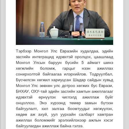
Тэрбээр Монгол Улс Евразийн худалдаа, эдийн
засгийн интеграцид идэвхтэй оролцох, цаашлаад
Монгол Улсын баруун бүсийн 5 аймагт шинэ
хөгжлийн боломж, гарцыг нээн ажиллах
сонирхолтой байгаагаа илэрхийлэв. Тодруулбал,
Бүсчилсэн хөгжил хариуцсан Шадар сайдын хувьд
Монгол Улс зөвхөн улс дотроо хөгжих бус Еврази,
БНХАУ, ОХУ-тай эдийн засгийн хамтын ажиллагааг
идэвхтэй өрнүүлэх чиглэлд ажиллаж буйг
онцоллоо. Энэ хүрээнд төмөр замын бүтээн
байгуулалт, хил залгаа боомтуудыг хөгжүүлэх,
хөдөө аж ахуй, уул уурхайн салбарт хамтран
ажиллах боломжийг эрэлхийлэхээр ажлын хэсэг
байгуулагдан ажиллаж байна гэлээ.