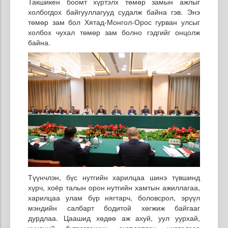
Такшикен боомт хүртэлх төмөр замын ажлыг
холбогдох байгууллагууд судалж байна гэв. Энэ
төмөр зам бол Хятад-Монгол-Орос гурван улсыг
холбох чухал төмөр зам болно гэдгийг онцолж
байна.
Түүнчлэн, бүс нутгийн харилцаа шинэ түвшинд
хүрч, хоёр талын орон нутгийн хамтын ажиллагаа,
харилцаа улам бүр нягтарч, боловсрол, эрүүл
мэндийн салбарт бодитой хөгжиж байгааг
дурдлаа. Цаашид хөдөө аж ахуй, уул уурхай,