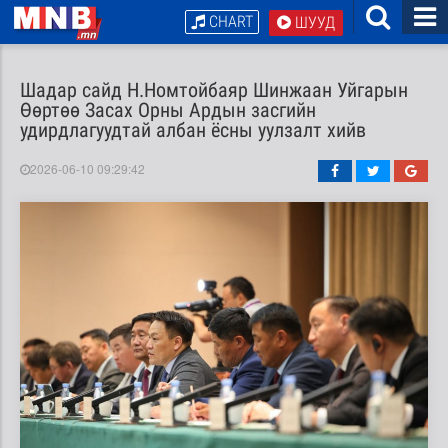
CHART
ШУУД
Шадар сайд Н.Номтойбаяр Шинжаан Уйгарын
Өөртөө Засах Орны Ардын засгийн
удирдлагуудтай албан ёсны уулзалт хийв
2026-06-10 09:29:42