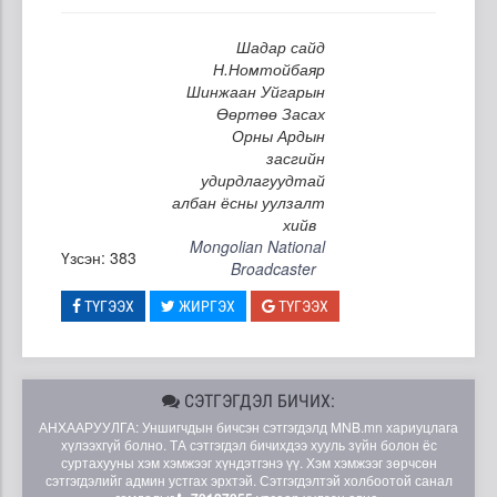
Шадар сайд
Н.Номтойбаяр
Шинжаан Уйгарын
Өөртөө Засах
Орны Ардын
засгийн
удирдлагуудтай
албан ёсны уулзалт
хийв
Mongolian National
Үзсэн: 383
Broadcaster
ТҮГЭЭХ
ЖИРГЭХ
ТҮГЭЭХ
СЭТГЭГДЭЛ БИЧИХ:
АНХААРУУЛГА: Уншигчдын бичсэн сэтгэгдэлд MNB.mn хариуцлага
хүлээхгүй болно. ТА сэтгэгдэл бичихдээ хууль зүйн болон ёс
суртахууны хэм хэмжээг хүндэтгэнэ үү. Хэм хэмжээг зөрчсөн
сэтгэгдэлийг админ устгах эрхтэй. Сэтгэгдэлтэй холбоотой санал