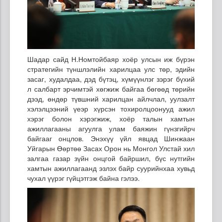
Шадар сайд Н.Номтойбаяр хоёр улсын иж бүрэн
стратегийн түншлэлийн харилцаа улс төр, эдийн
засаг, худалдаа, дэд бүтэц, хүмүүнлэг зэрэг бүхий
л салбарт эрчимтэй хөгжиж байгаа бөгөөд төрийн
дээд, өндөр түвшний харилцан айлчлал, уулзалт
хэлэлцээний үеэр хүрсэн тохиролцоонууд ажил
хэрэг болон хэрэгжиж, хоёр талын хамтын
ажиллагааны агуулга улам баяжин гүнзгийрч
байгааг онцлов. Энэхүү үйл явцад Шинжаан
Уйгарын Өөртөө Засах Орон нь Монгол Улстай хил
залгаа газар зүйн онцгой байршил, бүс нутгийн
хамтын ажиллагаанд эзлэх байр суурийнхаа хувьд
чухал үүрэг гүйцэтгэж байна гэлээ.