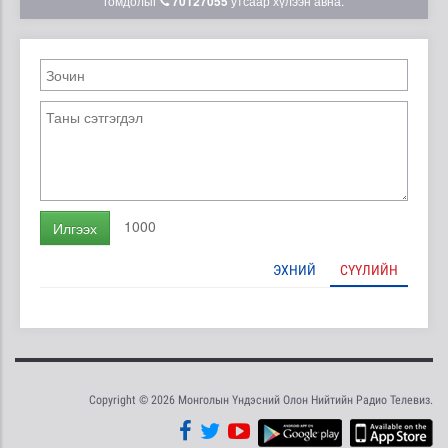
гомдолыг
70127055
утсаар хүлээн авна.
1000
Илгээх
ЭХНИЙ
СҮҮЛИЙН
Copyright © 2026 Монголын Үндэсний Олон Нийтийн Радио Телевиз.