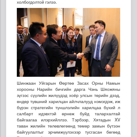
холбогдолтой гэлээ.
Шинжаан Уйгарын Өөртөө Засах Орны Намын
хорооны Нарийн бичгийн дарга Чэнь Шяожяны
зүгээс сүүлийн жилүүдэд хоёр улсын төрийн дээд,
өндөр түвшний харилцан айлчлалууд нэмэгдэж, иж
бүрэн стратегийн түншлэлийн харилцаа бүхий л
салбарт идэвхтэй өрнөж буйд талархалтай
байгаагаа илэрхийллээ. Тэрбээр, Хятадын XV
таван жилийн төлөвлөгөөнд төмөр замын бүтээн
байгуулалтыг эрчимжүүлэхээр тусгасан бөгөөд