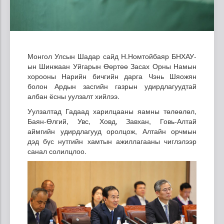
Монгол Улсын Шадар сайд Н.Номтойбаяр БНХАУ-
ын Шинжаан Уйгарын Өөртөө Засах Орны Намын
хорооны Нарийн бичгийн дарга Чэнь Шяожян
болон Ардын засгийн газрын удирдлагуудтай
албан ёсны уулзалт хийлээ.
Уулзалтад Гадаад харилцааны яамны төлөөлөл,
Баян-Өлгий, Увс, Ховд, Завхан, Говь-Алтай
аймгийн удирдлагууд оролцож, Алтайн орчмын
дэд бүс нутгийн хамтын ажиллагааны чиглэлээр
санал солилцлоо.