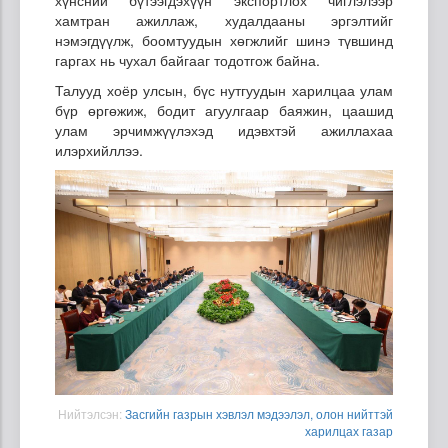
хүнсний бүтээгдэхүүн экспортлох чиглэлээр
хамтран ажиллаж, худалдааны эргэлтийг
нэмэгдүүлж, боомтуудын хөгжлийг шинэ түвшинд
гаргах нь чухал байгааг тодотгож байна.
Талууд хоёр улсын, бүс нутгуудын харилцаа улам
бүр өргөжиж, бодит агуулгаар баяжин, цаашид
улам эрчимжүүлэхэд идэвхтэй ажиллахаа
илэрхийллээ.
Нийтэлсэн:
Засгийн газрын хэвлэл мэдээлэл, олон нийттэй
харилцах газар