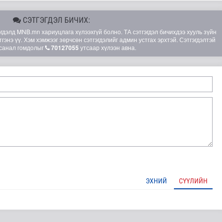
СЭТГЭГДЭЛ БИЧИХ:
элд MNB.mn хариуцлага хүлээхгүй болно. ТА сэтгэгдэл бичихдээ хууль зүйн
гэнэ үү. Хэм хэмжээг зөрчсөн сэтгэгдэлийг админ устгах эрхтэй. Сэтгэгдэлтэй
санал гомдолыг
70127055
утсаар хүлээн авна.
ЭХНИЙ
СҮҮЛИЙН