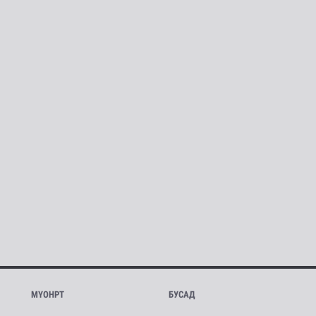
МҮОНРТ
БУСАД