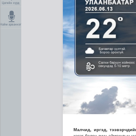
Цагийн хүрд
Найм арваннэг
Олон улсын туршлага судла
Малчид, иргэд, тээвэрчдий
хэсэг болон зүүн аймгуудын ну