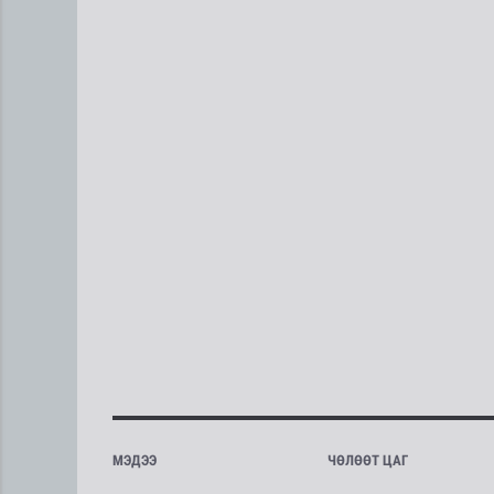
МЭДЭЭ
ЧӨЛӨӨТ ЦАГ