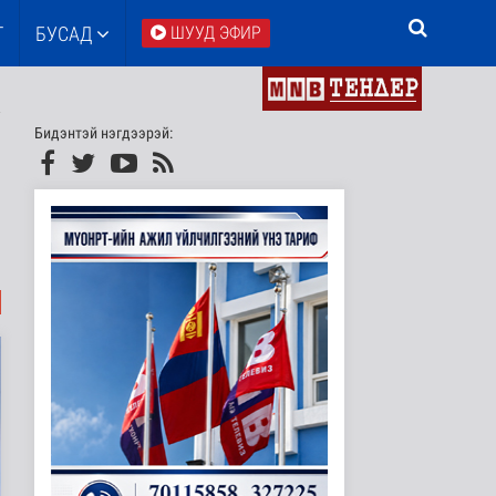
Т
БУСАД
ШУУД ЭФИР
Бидэнтэй нэгдээрэй: