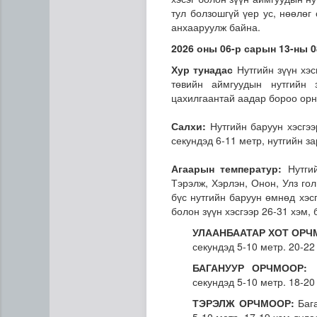
тул болзошгүй үер ус, нөөлөг
анхааруулж байна.
2026 оны 06-р сарын 13-ны 0
Хур тунадас
Нутгийн зүүн хэс
төвийн аймгуудын нутгийн 
цахилгаантай аадар бороо ор
Салхи:
Нутгийн баруун хэсгээ
Мета компанид 567 сая ам
секундэд 6-11 метр, нутгийн з
Агаарын температур:
Нутги
Тэрэлж, Хэрлэн, Онон, Улз го
бүс нутгийн баруун өмнөд хэсг
болон зүүн хэсгээр 26-31 хэм,
УЛААНБААТАР ХОТ ОРЧ
секундэд 5-10 метр. 20-2
БАГАНУУР ОРЧМООР:
Б
секундэд 5-10 метр. 18-20
ТЭРЭЛЖ ОРЧМООР:
Бага