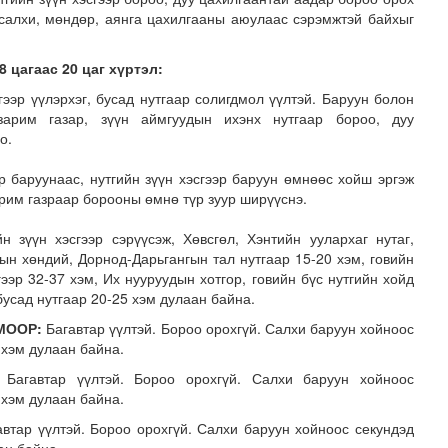
 салхи, мөндөр, аянга цахилгааны аюулаас сэрэмжтэй байхыг
8 цагаас 20 цаг хүртэл:
гээр үүлэрхэг, бусад нутгаар солигдмол үүлтэй. Баруун болон
зарим газар, зүүн аймгуудын ихэнх нутгаар бороо, дуу
но.
р баруунаас, нутгийн зүүн хэсгээр баруун өмнөөс хойш эргэж
.долларын төлбөр ногдуулах шүүхийн шийдвэр гарчээ
арим газраар борооны өмнө түр зуур ширүүснэ.
йн зүүн хэсгээр сэрүүсэж, Хөвсгөл, Хэнтийн уулархаг нутаг,
лын хөндий, Дорнод-Дарьгангын тал нутгаар 15-20 хэм, говийн
ээр 32-37 хэм, Их нууруудын хотгор, говийн бүс нутгийн хойд
 бусад нутгаар 20-25 хэм дулаан байна.
МООР:
Багавтар үүлтэй. Бороо орохгүй. Салхи баруун хойноос
2 хэм дулаан байна.
агавтар үүлтэй. Бороо орохгүй. Салхи баруун хойноос
 хэм дулаан байна.
втар үүлтэй. Бороо орохгүй. Салхи баруун хойноос секундэд