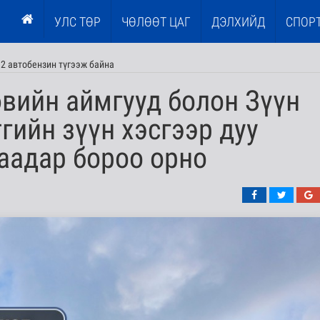
УЛС ТӨР
ЧӨЛӨӨТ ЦАГ
ДЭЛХИЙД
СПОР
2 автобензин түгээж байна
вийн аймгууд болон Зүүн
гийн зүүн хэсгээр дуу
аадар бороо орно