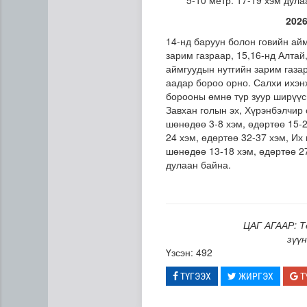
5-10 метр. 17-19 хэм дула
2026
14-нд баруун болон говийн айм
зарим газраар, 15,16-нд Алтай,
аймгуудын нутгийн зарим газар
аадар бороо орно. Салхи ихэнх
борооны өмнө түр зуур ширүүсн
Завхан голын эх, Хүрэнбэлчир 
шөнөдөө 3-8 хэм, өдөртөө 15-2
24 хэм, өдөртөө 32-37 хэм, Их 
шөнөдөө 13-18 хэм, өдөртөө 27
дулаан байна.
Ирэх 10 хоногт цаг агаар я
ЦАГ АГААР: Т
зүү
Үзсэн: 492
ТҮГЭЭХ
ЖИРГЭХ
Т