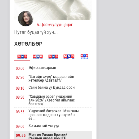
хөрөнгө оруулалтыг
2050 он х..
Дэлхийд
4 цаг 35 минутын өмнө
Б.Цоожчулуунцэцэг
Нутаг буцаагүй хун...
НТТТ: 11:00-16:00
цагийн хооронд
шаардлагагүй бо..
ХӨТӨЛБӨР
Эрүүл мэнд
4 цаг 53 минутын өмнө
Д.Нацагдоржийн
Эфир завсарлав
00:00
мэндэлсний 120
жилийн ойд зориулс..
“Цагийн хүрд” мэдээллийн
07:30
хөтөлбөр /давталт/
Танин мэдэхүй
4 цаг 59 минутын өмнө
Сайн байна уу Дундад орон
08:10
"Хавдрын эсрэг үндэсний
08:30
Хүннүгийн язгууртны
аян-2026" /Хөвсгөл аймгаас
оршуулгын дурсгалт
бэлтгэв/
газрууд Ю..
Үндэсний бахархал: Мянганы
08:55
Танин мэдэхүй
цаанаас олдсон хүннүгийн
өв...
4 цаг 2 минутын өмнө
Хөгжилтэй үсгүүд
09:00
Манай улс Польш
Монгол Улсын Ерөнхий
09:55
улстай хөдөө аж ахуйн
Сайдын ивээл дор ITF