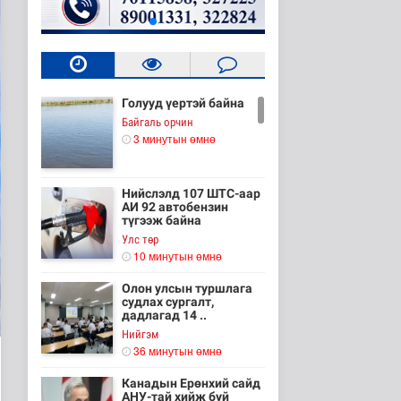
Голууд үертэй байна
Байгаль орчин
3 минутын өмнө
Нийслэлд 107 ШТС-аар
АИ 92 автобензин
түгээж байна
Улс төр
10 минутын өмнө
Олон улсын туршлага
судлах сургалт,
дадлагад 14 ..
Нийгэм
36 минутын өмнө
Канадын Ерөнхий сайд
АНУ-тай хийж буй