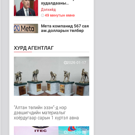
худалдааны..
Дэлхийд
49 минутын өмнө
Мета компанид 567 сая
ам.долларын төлбөр
ногдуул..
Дэлхийд
ХУРД АГЕНТЛАГ
1 цаг 20 минутын өмнө
Ирэх 10 хоногт цаг
2026-01-17
агаар ямар байх вэ
Байгаль орчин
2 цаг 41 минутын өмнө
“Нүүрс пиролизийн
үйлдвэр”-ийг төр,
хувийн хэвшл..
Нийгэм
“Алтан төлийн эзэн”-д нэр
2 цаг 57 минутын өмнө
дэвшигчдийн материалыг
хоёрдугаар сарын 1 хүртэл авна
Цэнхэр бүсэд гал
түймэр гарсан үед
хариу арга хэ..
2025-09-26