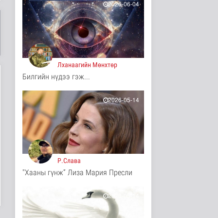
2026-06-04
Мал угаалгын ажил
үргэлжилж байна
Нийгэм
3 цаг 53 минутын өмнө
Хогноос эрчим хүч
Лханаагийн Мөнхтөр
үйлдвэрлэх үйлдвэр 34
Билгийн нүдээ гэж...
МВт-ын х..
Нийгэм
3 цаг 11 минутын өмнө
2026-05-14
Монелийн гудамжны
авто замыг өнөөдрөөс
хааж, зас..
Нийгэм
3 цаг 16 минутын өмнө
Р.Слава
Орон сууцны залиланд
"Хааны гүнж” Лиза Мария Пресли
3613 иргэн өртөж, 118
тэрбу..
Улс төр
2026-05-14
4 цаг 32 минутын өмнө
Цөмийн эрчим хүчний