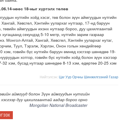
ан байна.
.06.14-нөөс 18-ныг хүртэлх төлөв
гуудын нутгийн хойд хэсэг, төв болон зүүн аймгуудын нутгийн
 Хангай, Хөвсгөл, Хэнтийн уулархаг нутгаар, 17-нд баруун
, төвийн аймгуудын ихэнх нутгаар бороо, дуу цахилгаантай
 хугацаанд секундэд 5-10 метр, нутгийн зарим газраар
э. Монгол-Алтай, Хангай, Хөвсгөл, Хэнтийн уулархаг нутаг,
орчим, Туул, Тэрэлж, Хэрлэн, Онон голын хөндийгөөр
0 хэм, говийн бүс нутгийн баруун өмнөд хэсгээр шөнөдөө 19-
нууруудын хотгор, говийн бүс нутгийн хойд болон зүүн хэсгээр
-32 хэм, бусад нутгаар шөнөдөө 8-13 хэм, өдөртөө 20-25 хэм
мар байх вэ
Нийтэлсэн:
Цаг Уур Орчны Шинжилгээний Газар
өвийн аймгууд болон Зүүн аймгуудын нутгийн
н хэсгээр дуу цахилгаантай аадар бороо орно
Mongolian National Broadcaster
ҮГЭЭХ