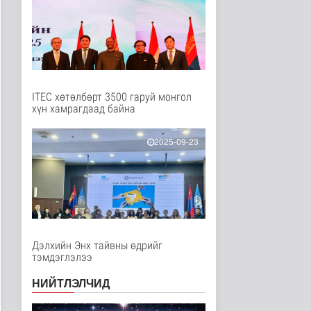
Нийгэм
2 цаг 11 минутын өмнө
Ц.Сандаг-Очир: COP17
ба COP31 хурлын
уялдаа нь Р..
Байгаль орчин
2 цаг 16 минутын өмнө
ITEC хөтөлбөрт 3500 гаруй монгол
хүн хамрагдаад байна
Хийлдэг завь, гудас,
хөвөгч тоглоом биш
Эрүүл мэнд
2025-09-23
3 цаг 31 минутын өмнө
Нийслэлийн цэцэрлэгт
хамрагдах I шатны
бүртгэл э..
Нийгэм
3 цаг 43 минутын өмнө
Дэлхийн Энх тайвны өдрийг
тэмдэглэлээ
Долоодугаар сард
709.503 зөрчил
бүртгэгджээ
НИЙТЛЭЛЧИД
Нийгэм
3 цаг 50 минутын өмнө