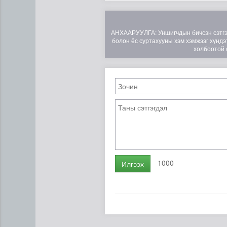
АНХААРУУЛГА: Уншигчдын бичсэн сэтгэгд
болон ёс суртахууны хэм хэмжээг хүндэт
холбоотой 
1000
Илгээх