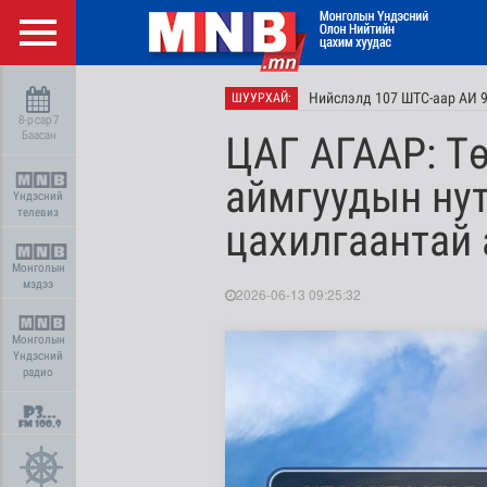
Нийслэлд 107 ШТС-аар АИ 9
ШУУРХАЙ:
8-р сар 7
Баасан
ЦАГ АГААР: Тө
аймгуудын нут
Үндэсний
телевиз
цахилгаантай 
Монголын
мэдээ
2026-06-13 09:25:32
Монголын
Үндэсний
радио