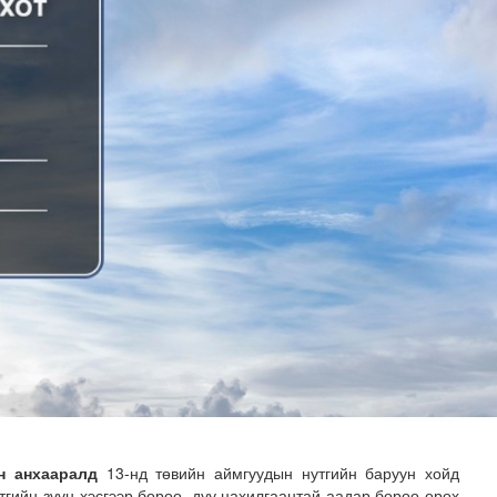
х сургалт, дадлагад 14 алба хаагч хамрагдаж байна
н анхааралд
13-нд төвийн аймгуудын нутгийн баруун хойд
тгийн зүүн хэсгээр бороо, дуу цахилгаантай аадар бороо орох