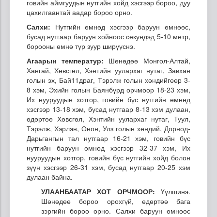
говийн аймгуудын нутгийн хойд хэсгээр бороо, дуу
цахилгаантай аадар бороо орно.
Салхи:
Нутгийн өмнөд хэсгээр баруун өмнөөс,
бусад нутгаар баруун хойноос секундэд 5-10 метр,
борооны өмнө түр зуур ширүүснэ.
Агаарын температур:
Шөнөдөө Монгол-Алтай,
Хангай, Хөвсгөл, Хэнтийн уулархаг нутаг, Завхан
голын эх, Бай11драг, Тэрэлж голын хөндийгөөр 3-
8 хэм, Эхийн голын Баянбүрд орчмоор 18-23 хэм,
Их нууруудын хотгор, говийн бүс нутгийн өмнөд
хэсгээр 13-18 хэм, бусад нутгаар 8-13 хэм дулаан,
өдөртөө Хөвсгөл, Хэнтийн уулархаг нутаг, Туул,
Тэрэлж, Хэрлэн, Онон, Улз голын хөндий, Дорнод-
Дарьгангын тал нутгаар 16-21 хэм, говийн бүс
нутгийн баруун өмнөд хэсгээр 32-37 хэм, Их
нууруудын хотгор, говийн бүс нутгийн хойд болон
зүүн хэсгээр 26-31 хэм, бусад нутгаар 20-25 хэм
дулаан байна.
УЛААНБААТАР ХОТ ОРЧМООР:
Үүлшинэ.
Шөнөдөө бороо орохгүй, өдөртөө бага
зэргийн бороо орно. Салхи баруун өмнөөс