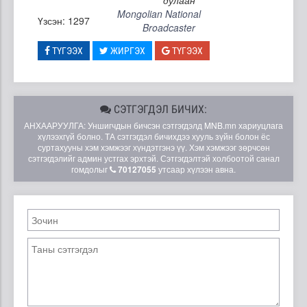
Mongolian National
Үзсэн: 1297
Broadcaster
ТҮГЭЭХ
ЖИРГЭХ
ТҮГЭЭХ
СЭТГЭГДЭЛ БИЧИХ:
АНХААРУУЛГА: Уншигчдын бичсэн сэтгэгдэлд MNB.mn хариуцлага
хүлээхгүй болно. ТА сэтгэгдэл бичихдээ хууль зүйн болон ёс
суртахууны хэм хэмжээг хүндэтгэнэ үү. Хэм хэмжээг зөрчсөн
сэтгэгдэлийг админ устгах эрхтэй. Сэтгэгдэлтэй холбоотой санал
гомдолыг
70127055
утсаар хүлээн авна.