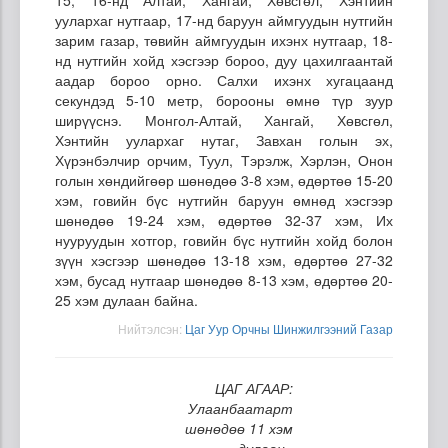
уулархаг нутгаар, 17-нд баруун аймгуудын нутгийн
зарим газар, төвийн аймгуудын ихэнх нутгаар, 18-
нд нутгийн хойд хэсгээр бороо, дуу цахилгаантай
аадар бороо орно. Салхи ихэнх хугацаанд
секундэд 5-10 метр, борооны өмнө түр зуур
ширүүснэ. Монгол-Алтай, Хангай, Хөвсгөл,
Хэнтийн уулархаг нутаг, Завхан голын эх,
Хүрэнбэлчир орчим, Туул, Тэрэлж, Хэрлэн, Онон
голын хөндийгөөр шөнөдөө 3-8 хэм, өдөртөө 15-20
хэм, говийн бүс нутгийн баруун өмнөд хэсгээр
шөнөдөө 19-24 хэм, өдөртөө 32-37 хэм, Их
нууруудын хотгор, говийн бүс нутгийн хойд болон
зүүн хэсгээр шөнөдөө 13-18 хэм, өдөртөө 27-32
хэм, бусад нутгаар шөнөдөө 8-13 хэм, өдөртөө 20-
25 хэм дулаан байна.
Нийтэлсэн:
Цаг Уур Орчны Шинжилгээний Газар
ЦАГ АГААР:
Улаанбаатарт
шөнөдөө 11 хэм
дулаан