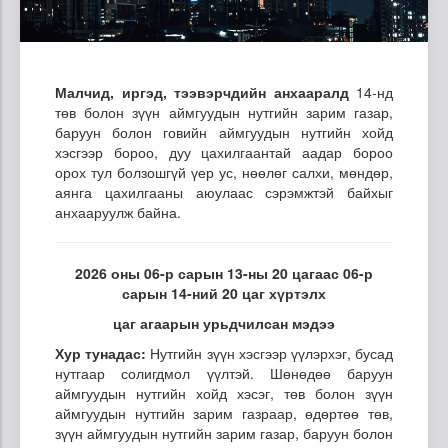
Малчид, иргэд, тээвэрчдийн анхааралд
14-нд
төв болон зүүн аймгуудын нутгийн зарим газар,
баруун болон говийн аймгуудын нутгийн хойд
хэсгээр бороо, дуу цахилгаантай аадар бороо
орох тул болзошгүй үер ус, нөөлөг салхи, мөндөр,
аянга цахилгааны аюулаас сэрэмжтэй байхыг
анхааруулж байна.
2026 оны 06-р сарын 13-ны 20 цагаас 06-р
сарын 14-ний 20 цаг хүртэлх
цаг агаарын урьдчилсан мэдээ
Хур тунадас:
Нутгийн зүүн хэсгээр үүлэрхэг, бусад
нутгаар солигдмол үүлтэй. Шөнөдөө баруун
аймгуудын нутгийн хойд хэсэг, төв болон зүүн
аймгуудын нутгийн зарим газраар, өдөртөө төв,
зүүн аймгуудын нутгийн зарим газар, баруун болон