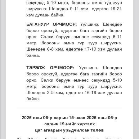
секундэд 5-10 метр, борооны өмнө түр зуур
ширүүснэ. Шөнөдөө 9-11 хэм, өдөртөө 19-21
хэм дулаан байна.
БАГАНУУР ОРЧМООР:
Үүлшинэ. Шөнөдөө
бороо орохгүй, өдөртөө бага зэргийн бороо
орно. Салхи баруун өмнөөс секундэд 6-11
метр, борооны өмнө түр зуур ширүүснэ.
Шөнөдөө 6-8 хэм, өдөртөө 17-19 хэм дулаан
байна.
ТЭРЭЛЖ ОРЧМООР:
Үүлшинэ. Шөнөдөө
бороо орохгүй, өдөртөө бага зэргийн бороо
орно. Салхи баруун өмнөөс секундэд 5-10
метр, борооны өмнө түр зуур ширүүснэ.
Шөнөдөө 3-5 хэм, өдөртөө 16-18 хэм дулаан
байна.
2026 оны 06-р сарын 15-наас 2026 оны 06-р
сарын 19-нийг хүртэлх
цаг агаарын урьдчилсан төлөв
15, 16-нд Алтай, Хангай, Хөвсгөл, Хэнтийн