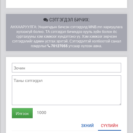
СЭТГЭГДЭЛ БИЧИХ:
АНХААРУУЛГА: Уншигчдын бичсэн сэтгэгдэлд MNB.mn хариуцлага
хүлээхгүй болно. ТА сэтгэгдэл бичихдээ хууль зүйн болон ёс
суртахууны хэм хэмжээг хүндэтгэнэ үү. Хэм хэмжээг зөрчсөн
сэтгэгдэлийг админ устгах эрхтэй. Сэтгэгдэлтэй холбоотой санал
гомдолыг
70127055
утсаар хүлээн авна.
1000
Илгээх
ЭХНИЙ
СҮҮЛИЙН