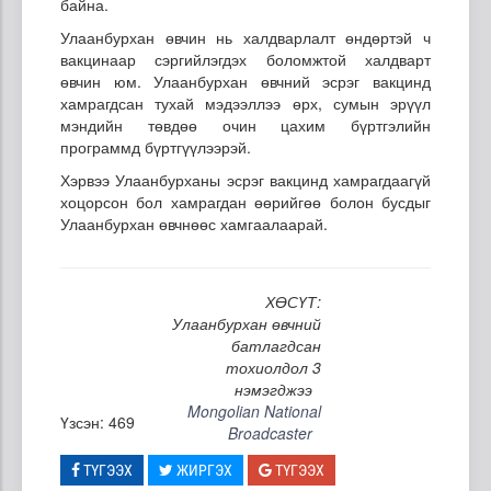
байна.
Улаанбурхан өвчин нь халдварлалт өндөртэй ч
вакцинаар сэргийлэгдэх боломжтой халдварт
өвчин юм. Улаанбурхан өвчний эсрэг вакцинд
хамрагдсан тухай мэдээллээ өрх, сумын эрүүл
мэндийн төвдөө очин цахим бүртгэлийн
программд бүртгүүлээрэй.
Хэрвээ Улаанбурханы эсрэг вакцинд хамрагдаагүй
хоцорсон бол хамрагдан өөрийгөө болон бусдыг
Улаанбурхан өвчнөөс хамгаалаарай.
ХӨСҮТ:
Улаанбурхан өвчний
батлагдсан
тохиолдол 3
нэмэгджээ
Mongolian National
Үзсэн: 469
Broadcaster
ТҮГЭЭХ
ЖИРГЭХ
ТҮГЭЭХ