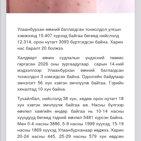
Улаанбурхан өвчний батлагдсан тохиолдол улсын
хэмжээнд 15.407 хүрээд байгаа бөгөөд нийслэлд
12.314, орон нутагт 3093 бүртгэгдсэн байна. Харин
нас баралт 20 болжээ.
Халдварт өвчин судлалын үндэсний төвөөс
гаргасан 2026 оны зургаадугаар сарын 14-ний
мэдээллээр Улаанбурхан өвчний батлагдсан
тохиолдол 3 нэмэгдсэн байна. Одоогийн байдлаар
эмнэлэгт 56 хүн хэвтэн эмчлүүлж байгаа. Гэрийн
хяналтад 10 хүн байна.
Тухайлбал, нийслэлд 38 хүн, хөдөө орон нутагт 18
хүн хэвтэн эмчлүүлж байгаа аж. Насны бүлгээр
өвчлөл хамгийн өндөр байгаа нь 10-14 насны
хүүхдүүд бөгөөд тэдний өвчлөл 5481 хүрсэн байна.
Мөн 0-4 насны 3886, 5-9 насны 1999 хүүхэд, 15-19
насны 1869 хүүхэд Улаанбурханаар өвджээ. Харин
20-24 насны 445, 25-29 насны 579 хүн өвдсөн