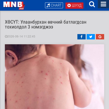
CHART
ШУУД
ХӨСҮТ: Улаанбурхан өвчний батлагдсан
тохиолдол 3 нэмэгджээ
2026-06-14 11:22:45