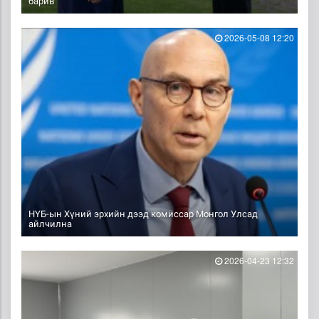
барив
2026-05-08 12:20
НҮБ-ын Хүний эрхийн дээд комиссар Монгол Улсад
айлчилна
2026-04-23 12:32