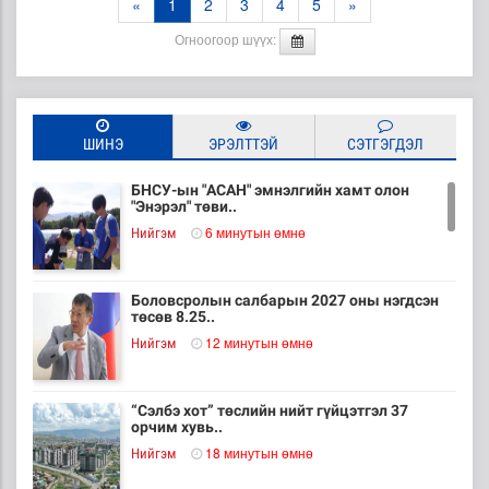
«
1
2
3
4
5
»
Огноогоор шүүх:
ШИНЭ
ЭРЭЛТТЭЙ
СЭТГЭГДЭЛ
БНСУ-ын "АСАН" эмнэлгийн хамт олон
"Энэрэл" төви..
6 минутын өмнө
Нийгэм
Боловсролын салбарын 2027 оны нэгдсэн
төсөв 8.25..
12 минутын өмнө
Нийгэм
“Сэлбэ хот” төслийн нийт гүйцэтгэл 37
орчим хувь..
18 минутын өмнө
Нийгэм