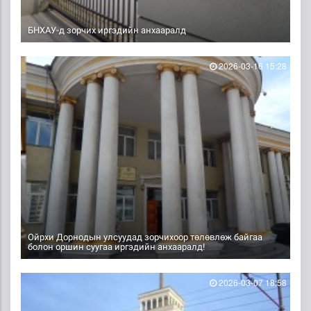
БНХАУ-д зорчих иргэдийн анхааралд
2026-03-16 15:28
Ойрхи Дорнодын улсуудад зорчихоор төлөвлөж байгаа
болон оршин суугаа иргэдийн анхааралд!
2026-03-07 18:58