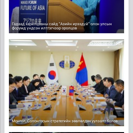
Гадаад харилцааны сайд “Азийн ирээдүй” олон улсын
форумд үндсэн илтгэгчээр оролцов
2026-06-09 10:28
Монгол, Солонгосын стратегийн зөвлөлдөх уулзалт болов