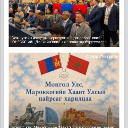
‘’Хүннүгийн язгууртны оршуулгын цогцолбор” өвийг
ЮНЕСКО-ийн Дэлхийн өвийн жагсаалтад бүртгүүллээ
2026-07-14 09:20
Монгол Улс, Мароккогийн Хаант Улсын хооронд дипломат