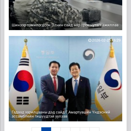
Шинээр томилогдсон Элчин сайд нар орон нутагт ажиллав
2026-02-25 16:29
Гадаад харилцааны дэд сайд Г.Амартүвшин Үндэсний
ассамблейн гишүүдтэй уулзав