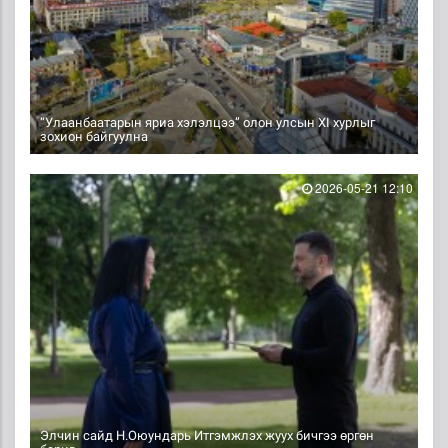
“Улаанбаатарын яриа хэлэлцээ” олон улсын XI хурлыг
зохион байгуулна
2026-05-21 12:10
Элчин сайд Н.Оюундарь Итгэмжлэх жуух бичгээ өргөн