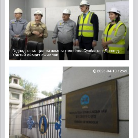
Гадаад харилцааны яамны төлөөлөл Сүхбаатар, Дорнод,
Хэнтий аймагт ажиллав
2026-04-13 12:49