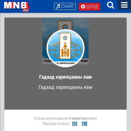
CHART
ШУУД
Гадаад харилцааны яам
Гадаад харилцааны яам
Сүүлд шинэчлэгдсэн
4 минутын
өмнө
Жагсаах хэлбэр: