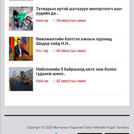
Татварын өртэй шатахуун импортлогч аан-
үүдийн да..
39 минутын өмнө
Нийгэм
Өвөлжилтийн бэлтгэл ажлын хүрээнд
Шадар сайд Н.Н..
40 минутын өмнө
Улс төр
Нийслэлийн 5 байршилд авто зам болон
гудамж шинэ..
42 минутын өмнө
Нийгэм
Шүүхээр хянан шийдвэрлэгдсэн хэргийн тоо
сүүлийн..
47 минутын өмнө
Нийгэм
Copyright © 2026 Монголын Үндэсний Олон Нийтийн Радио Телевиз.
Өвлийн халаалтын улиралд 80 мянган тонн