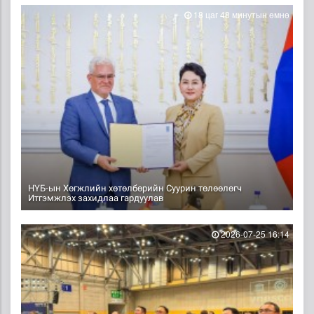
18 цаг 48 минутын өмнө
НҮБ-ын Хөгжлийн хөтөлбөрийн Суурин төлөөлөгч
Итгэмжлэх захидлаа гардуулав
2026-07-25 16:14