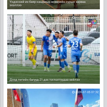
Үндэсний их баяр наадмын өсвөрийн сурын харваа
эхэллээ
2026-07-05 10:53
Дээд лигийн багууд 21 дэх тоглолтуудаа хийлээ
2026-07-05 07:32