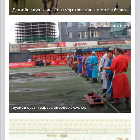
Дэлхийн адууны өдөр"-өөр морьт харвааны тэмцээн болно
2026-07-08 15:18
Буриад сурын харваа өнөөдөр эхэллээ
2026-07-08 10:10