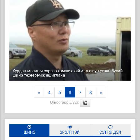
Хурдан морины сэрвээ хэмжих хиймэл оюун ухаан бүхий
шинэ төхөөрөмж ашиглана
«
4
5
6
7
8
»
Огноогоор шүүх:
ШИНЭ
ЭРЭЛТТЭЙ
СЭТГЭГДЭЛ