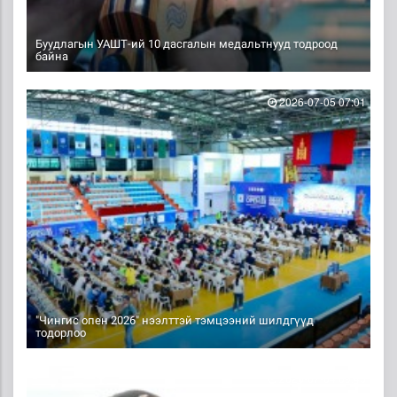
Буудлагын УАШТ-ий 10 дасгалын медальтнууд тодроод
байна
2026-07-05 07:01
"Чингис опен 2026" нээлттэй тэмцээний шилдгүүд
тодорлоо
2026-07-04 09:45