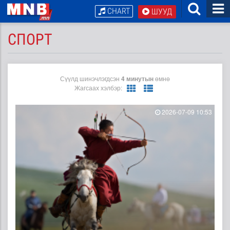
CHART
ШУУД
CПОРТ
Сүүлд шинэчлэгдсэн
4 минутын
өмнө
Жагсаах хэлбэр:
2026-07-09 10:53