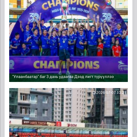
"Улаанбаатар" баг 3 дахь удаагаа Дээд лигт түрүүллээ
2026-07-07 13:21