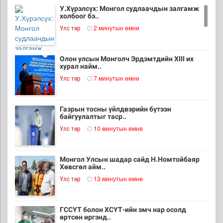
У.Хүрэлсүх: Монгол судлаачдын залгамж
холбоог бэ..
2 минутын өмнө
Улс төр
Олон улсын Монголч Эрдэмтдийн XIII их
хурал найм..
7 минутын өмнө
Улс төр
Газрын тосны үйлдвэрийн бүтээн
байгуулалтыг таср..
10 минутын өмнө
Улс төр
Монгол Улсын шадар сайд Н.Номтойбаяр
Хөвсгөл айм..
13 минутын өмнө
Улс төр
ГССҮТ болон ХСҮТ-ийн эмч нар осолд
өртсөн иргэнд..