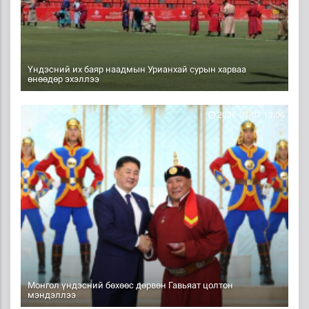
Үндэсний их баяр наадмын Урианхай сурын харваа
өнөөдөр эхэллээ
2026-07-07 13:06
Монгол үндэсний бөхөөс дөрвөн Гавьяат цолтон
мэндэллээ