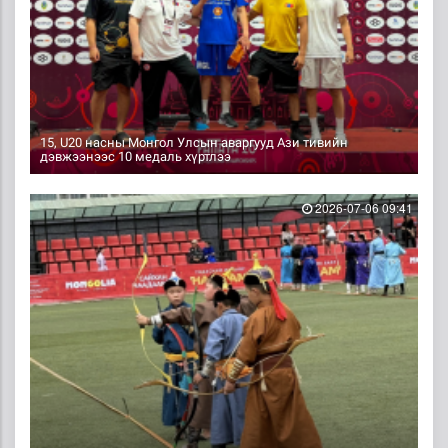
15, U20 насны Монгол Улсын аваргууд Ази тивийн
дэвжээнээс 10 медаль хүртлээ
2026-07-06 09:41