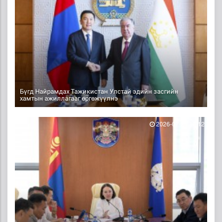
Бүгд Найрамдах Тажикистан Улстай эдийн засгийн
хамтын ажиллагааг өргөжүүлнэ
2026-07-21 14:12