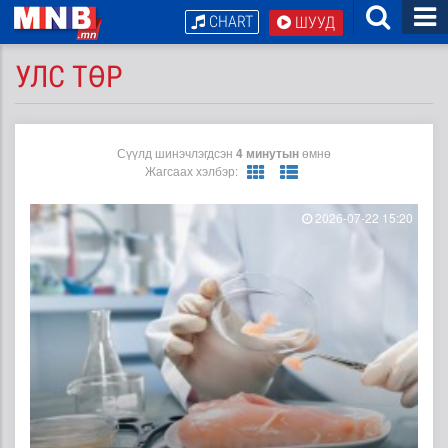
CHART
ШУУД
УЛС ТӨР
Сүүлд шинэчлэгдсэн
4 минутын
өмнө
Жагсаах хэлбэр:
2026-07-22 15:20