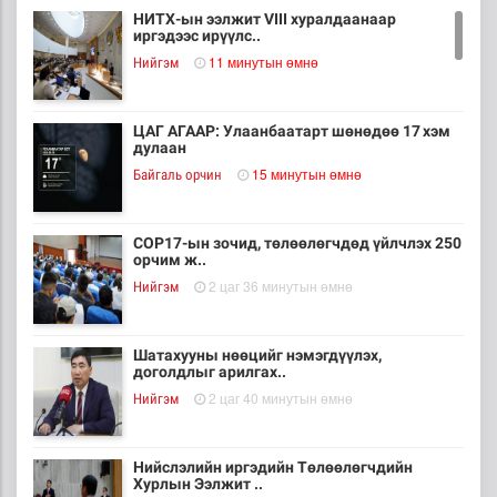
НИТХ-ын ээлжит VIII хуралдаанаар
иргэдээс ирүүлс..
11 минутын өмнө
Нийгэм
ЦАГ АГААР: Улаанбаатарт шөнөдөө 17 хэм
дулаан
15 минутын өмнө
Байгаль орчин
COP17-ын зочид, төлөөлөгчдөд үйлчлэх 250
орчим ж..
2 цаг 36 минутын өмнө
Нийгэм
Шатахууны нөөцийг нэмэгдүүлэх,
доголдлыг арилгах..
2 цаг 40 минутын өмнө
Нийгэм
Нийслэлийн иргэдийн Төлөөлөгчдийн
Хурлын Ээлжит ..