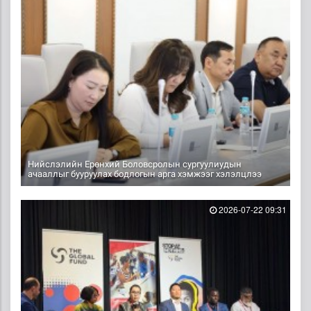
Нийслэлийн Ерөнхий Боловсролын сургуулиудын
ачааллыг бууруулах бодлогын арга хэмжээг хэлэлцлээ
2026-07-22 09:31