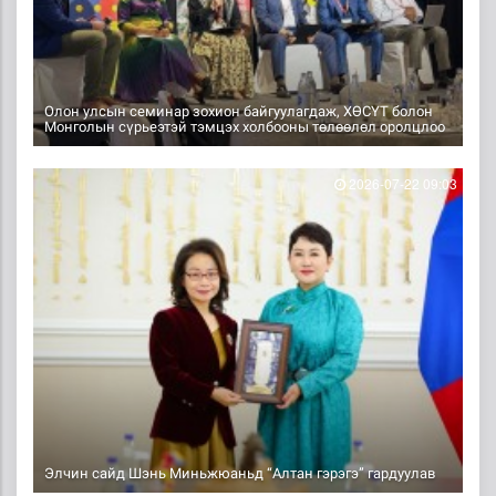
Олон улсын семинар зохион байгуулагдаж, ХӨСҮТ болон
Монголын сүрьеэтэй тэмцэх холбооны төлөөлөл оролцлоо
2026-07-22 09:03
Элчин сайд Шэнь Миньжюаньд “Алтан гэрэгэ” гардуулав