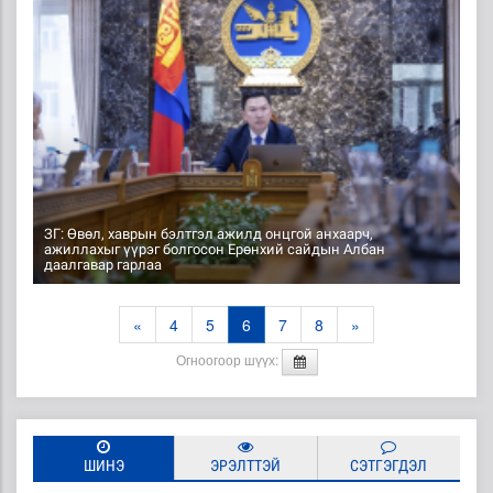
ЗГ: Өвөл, хаврын бэлтгэл ажилд онцгой анхаарч,
ажиллахыг үүрэг болгосон Ерөнхий сайдын Албан
даалгавар гарлаа
«
4
5
6
7
8
»
Огноогоор шүүх:
ШИНЭ
ЭРЭЛТТЭЙ
СЭТГЭГДЭЛ