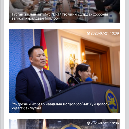
Тусгай замын автобус /BRT/ төслийн удирдах хорооны
ээлжит хуралдаан боллоо
2026-07-21 13:39
“Үндэсний их баяр наадмын цогцолбор”-ыг Хүй долоон
худагт байгуулна
2026-07-21 13:36