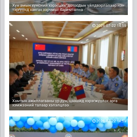
Хүн амын хүнсний хэрэгцээг дотоодын үйлдвэрлэлээр нэн
тэргүүнд хангах зарчмыг баримтална
2026-07-22 14:59
Хамтын ажиллагааны үр дүн, цаашид хэрэгжүүлэх арга
хэмжээний талаар хэлэлцлээ
2026-07-22 14:59