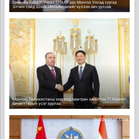
Ерөнхий сайд Н.Учрал БНХАУ-аас Монгол Улсад суугаа
Элчин сайд Шэнь Миньжюанийг хүлээн авч уулзав
2026-07-21 16:14
Монгол, Тажикистаны хооронд хамтран ажиллах 11 баримт
бичигт гарын үсэг зурлаа
2026-07-21 15:19