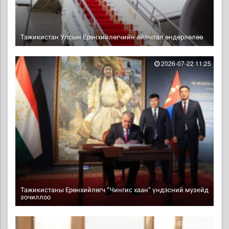
Тажикистан Улсын Ерөнхийлөгчийн айлчлал өндөрлөлөө
2026-07-22 11:25
Тажикистаны Ерөнхийлөгч “Чингис хаан” үндэсний музейд
зочиллоо
2026-07-22 10:32