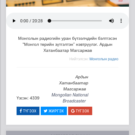
Монголын радиогийн уран бүтээлчдийн бэлтгэсэн
"Монгол төрийн зүтгэлтэн” нэвтрүүлэг. Ардын
Хатанбаатар Магсаржав
Нийтэлсэн:
Mонголын радио
Ардын
Хатанбаатар
Магсаржав
Mongolian National
Үзсэн: 4339
Broadcaster
ТҮГЭЭХ
ЖИРГЭХ
ТҮГЭЭХ