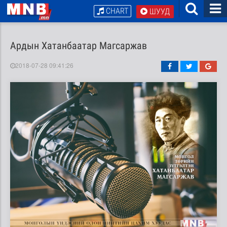
CHART
ШУУД
Ардын Хатанбаатар Магсаржав
2018-07-28 09:41:26