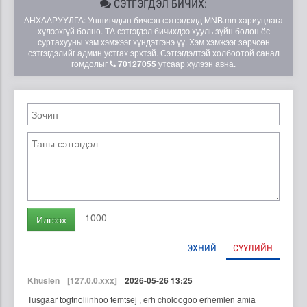
СЭТГЭГДЭЛ БИЧИХ:
АНХААРУУЛГА: Уншигчдын бичсэн сэтгэгдэлд MNB.mn хариуцлага
хүлээхгүй болно. ТА сэтгэгдэл бичихдээ хууль зүйн болон ёс
суртахууны хэм хэмжээг хүндэтгэнэ үү. Хэм хэмжээг зөрчсөн
сэтгэгдэлийг админ устгах эрхтэй. Сэтгэгдэлтэй холбоотой санал
гомдолыг
70127055
утсаар хүлээн авна.
1000
Илгээх
ЭХНИЙ
СҮҮЛИЙН
Khuslen
[127.0.0.xxx]
2026-05-26 13:25
Tusgaar togtnoliinhoo temtsej , erh choloogoo erhemlen amia