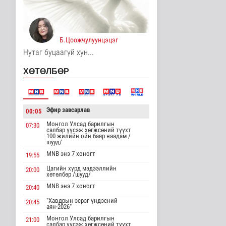
15 цаг 1 минутын өмнө
Хирошимад иргэд
Японы зэвсгийн
Б.Цоожчулуунцэцэг
экспортын бодлогы..
Дэлхийд
Нутаг буцаагүй хун...
15 цаг 13 минутын өмнө
ХӨТӨЛБӨР
Трамп Ирантай
тохиролцоонд хүрэх
шинэ гарц эрэлх..
Дэлхийд
Эфир завсарлав
00:05
15 цаг 21 минутын өмнө
Монгол Улсад барилгын
07:30
салбар үүсэж хөгжсөний түүхт
Европ даяар хэт халалт
100 жилийн ойн баяр наадам /
эрчимжиж байна
шууд/
Дэлхийд
MNB энэ 7 хоногт
19:55
15 цаг 29 минутын өмнө
Цагийн хүрд мэдээллийн
20:00
хөтөлбөр /шууд/
Голууд үертэй байна
MNB энэ 7 хоногт
20:40
Байгаль орчин
"Хавдрын эсрэг үндэсний
16 цаг 47 минутын өмнө
20:45
аян-2026"
Монгол Улсад барилгын
21:00
салбар үүсэж хөгжсөний түүхт