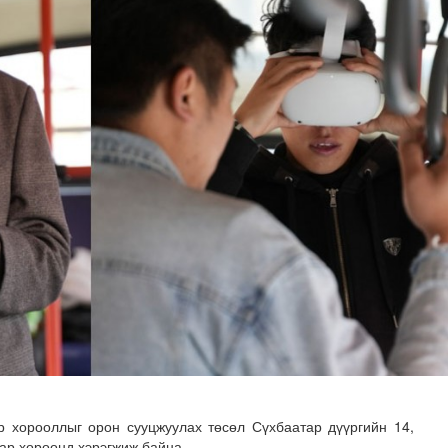
н хөрөнгө 7.6 тэрбум төгрөгөөр арвижлаа
эр хорооллыг орон сууцжуулах төсөл Сүхбаатар дүүргийн 14,
аар хороонд хэрэгжиж байна.