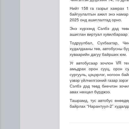
Нийт 158 га газрыг хамрах 
байгуулалтын ажил энэ намар 
2025 онд ашиглалтад орно.
Энэ хүрээнд Сэлбэ дэд төв
ашиглан виртуал хувилбараар
Тодруулбал, Сүхбаатар, Чи
худалдааны төв, автобусны буу
хуваарийн дагуу байрших юм.
Сумдын халаалтын төвүүдий
Уг автобусаар зочлон VR те
амьдрах орон сууц, орон су
сургууль, цэцэрлэг, ногоон ба
үзвэр үйлчилгээний газар зэрэ
Сэлбэ дэд төвд биечлэн зочи
авах нөхцөл бүрджээ.
Ташрамд, тус автобус өнөөдө
байрлах “Нарантуул-2” худалд