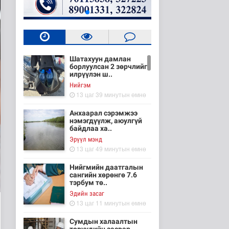
Шатахуун дамлан
борлуулсан 2 зөрчлийг
илрүүлэн ш..
Нийгэм
13 цаг 39 минутын өмнө
Анхаарал сэрэмжээ
нэмэгдүүлж, аюулгүй
байдлаа ха..
Эрүүл мэнд
13 цаг 49 минутын өмнө
Нийгмийн даатгалын
сангийн хөрөнгө 7.6
тэрбум тө..
Эдийн засаг
13 цаг 11 минутын өмнө
Сумдын халаалтын