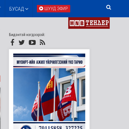
Т
БУСАД
ШУУД ЭФИР
Бидэнтэй нэгдээрэй: