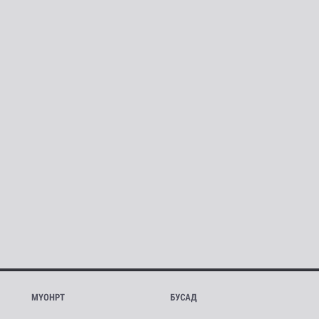
МҮОНРТ
БУСАД