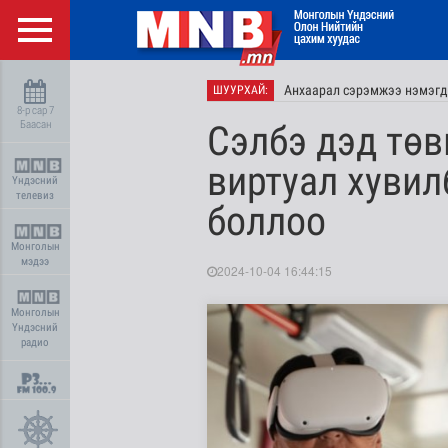
Анхаарал сэрэмжээ нэмэгд
ШУУРХАЙ:
8-р сар 7
Баасан
Сэлбэ дэд тө
виртуал хуви
Үндэсний
телевиз
боллоо
Монголын
мэдээ
2024-10-04 16:44:15
Монголын
Үндэсний
радио