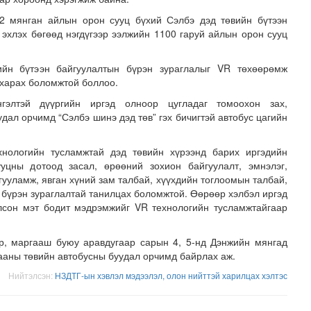
12 мянган айлын орон сууц бүхий Сэлбэ дэд төвийн бүтээн
эхлэх бөгөөд нэгдүгээр ээлжийн 1100 гаруй айлын орон сууц
ийн бүтээн байгуулалтын бүрэн зураглалыг VR төхөөрөмж
 харах боломжтой боллоо.
нгэлтэй дүүргийн иргэд олноор цугладаг томоохон зах,
дал орчимд “Сэлбэ шинэ дэд төв” гэх бичигтэй автобус цагийн
н засвар, шинэчлэлийг бүрэн хийж, хувийн хэвшил рүү м..
хнологийн тусламжтай дэд төвийн хүрээнд барих иргэдийн
уцны дотоод засал, өрөөний зохион байгуулалт, эмнэлэг,
йгууламж, явган хүний зам талбай, хүүхдийн тоглоомын талбай,
г бүрэн зураглалтай танилцах боломжтой. Өөрөөр хэлбэл иргэд
лсон мэт бодит мэдрэмжийг VR технологийн тусламжтайгаар
р, маргааш буюу аравдугаар сарын 4, 5-нд Дэнжийн мянгад
ааны төвийн автобусны буудал орчимд байрлах аж.
Нийтэлсэн:
НЗДТГ-ын хэвлэл мэдээлэл, олон нийттэй харилцах хэлтэс