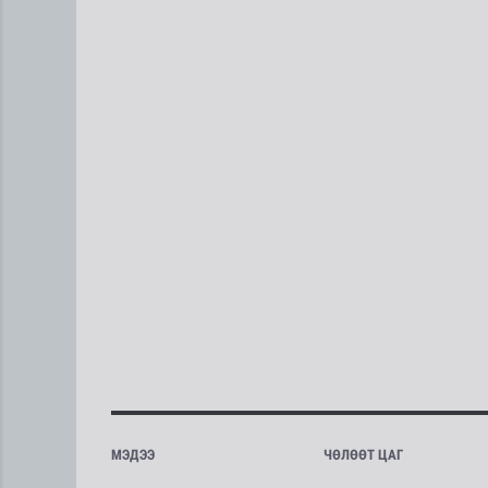
МЭДЭЭ
ЧӨЛӨӨТ ЦАГ