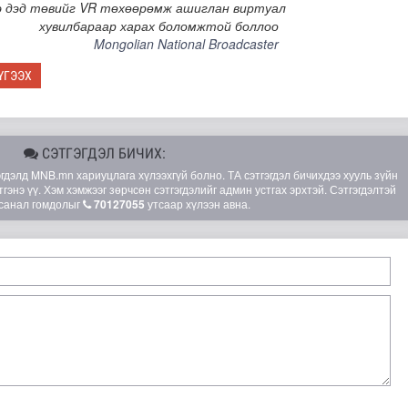
э дэд төвийг VR төхөөрөмж ашиглан виртуал
хувилбараар харах боломжтой боллоо
Mongolian National Broadcaster
ҮГЭЭХ
СЭТГЭГДЭЛ БИЧИХ:
элд MNB.mn хариуцлага хүлээхгүй болно. ТА сэтгэгдэл бичихдээ хууль зүйн
гэнэ үү. Хэм хэмжээг зөрчсөн сэтгэгдэлийг админ устгах эрхтэй. Сэтгэгдэлтэй
санал гомдолыг
70127055
утсаар хүлээн авна.
лд Канадын иргэд мод бэлтгэгчдийн замыг хааж байна