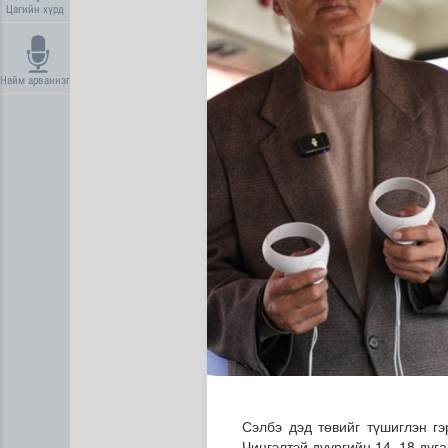
Цагийн хүрд
Найм арваннэг
Нийгмийн даатгалын сангий
Сэлбэ дэд төвийг түшиглэн г
Чингэлтэй дүүргийн 14, 18 дуг