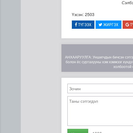
Сэлб
Үзсэн: 2503
ТҮГЭЭХ
ЖИРГЭХ
Т
АНХААРУУЛГА: Уншигчдын бичсэн сэтгэгд
болон ёс суртахууны хэм хэмжээг хүндэт
холбоотой 
Эртний ойг хамгаалахын ту