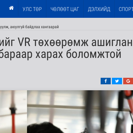
УЛС ТӨР
ЧӨЛӨӨТ ЦАГ
ДЭЛХИЙД
СПОР
үүлж, аюулгүй байдлаа хангаарай
вийг VR төхөөрөмж ашиглан
лбараар харах боломжтой