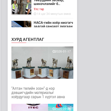
төвүүдийн засвар,
шинэчлэлийг б..
Улс төр
14 цаг 34 минутын өмнө
НАСА-гийн хоёр нисгэгч
задгай сансарт зургаан
ца..
Танин мэдэхүй
ХУРД АГЕНТЛАГ
14 цаг 49 минутын өмнө
Эртний ойг
2026-01-17
хамгаалахын тулд
Канадын иргэд мод бэ..
Дэлхийд
14 цаг 55 минутын өмнө
ЦАГ АГААР:
Улаанбаатарт шөнөдөө
18 хэм дулаан
“Алтан төлийн эзэн”-д нэр
Байгаль орчин
дэвшигчдийн материалыг
14 цаг 15 минутын өмнө
хоёрдугаар сарын 1 хүртэл авна
Кибер халдлага,
зөрчлийг E-Mongolia
2025-09-26
системээр да..