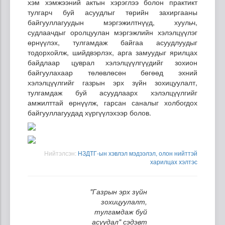
хэм хэмжээний актын хэрэглээ болон практикт
тулгарч буй асуудлыг төрийн захиргааны
байгууллагуудын мэргэжилтнүүд, хуульч,
судлаачдыг оролцуулан мэргэжлийн хэлэлцүүлэг
өрнүүлэх, тулгамдаж байгаа асуудлуудыг
тодорхойлж, шийдвэрлэх, арга замуудыг ярилцах
байдлаар цуврал хэлэлцүүлгүүдийг зохион
байгуулахаар төлөвлөсөн бөгөөд эхний
хэлэлцүүлгийг газрын эрх зүйн зохицуулалт,
тулгамдаж буй асуудлаарх хэлэлцүүлгийг
амжилттай өрнүүлж, гарсан саналыг холбогдох
байгууллагуудад хүргүүлэхээр болов.
Нийтэлсэн:
НЗДТГ-ын хэвлэл мэдээлэл, олон нийттэй
харилцах хэлтэс
"Газрын эрх зүйн
зохицуулалт,
тулгамдаж буй
асуудал" сэдэвт