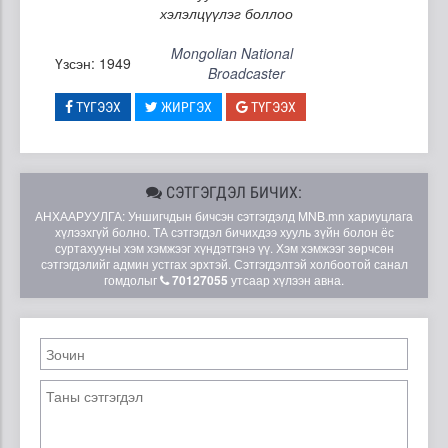
хэлэлцүүлэг боллоо
Mongolian National
Үзсэн: 1949
Broadcaster
ТҮГЭЭХ
ЖИРГЭХ
ТҮГЭЭХ
СЭТГЭГДЭЛ БИЧИХ:
АНХААРУУЛГА: Уншигчдын бичсэн сэтгэгдэлд MNB.mn хариуцлага
хүлээхгүй болно. ТА сэтгэгдэл бичихдээ хууль зүйн болон ёс
суртахууны хэм хэмжээг хүндэтгэнэ үү. Хэм хэмжээг зөрчсөн
сэтгэгдэлийг админ устгах эрхтэй. Сэтгэгдэлтэй холбоотой санал
гомдолыг
70127055
утсаар хүлээн авна.