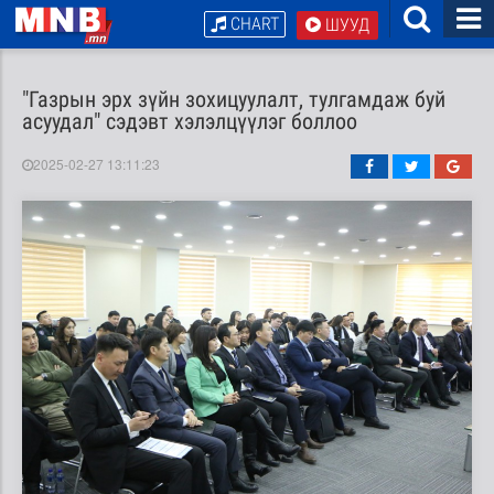
CHART
ШУУД
"Газрын эрх зүйн зохицуулалт, тулгамдаж буй
асуудал" сэдэвт хэлэлцүүлэг боллоо
2025-02-27 13:11:23