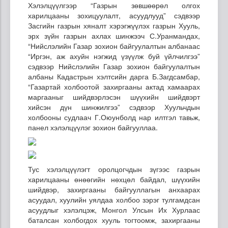
Хэлэлцүүлгээр “Газрын зөвшөөрөл олгох
харилцааны зохицуулалт, асуудлууд” сэдвээр
Засгийн газрын хяналт хэрэгжүүлэх газрын Хууль,
эрх зүйн газрын ахлах шинжээч С.Уранмандах,
“Нийслэлийн Газар зохион байгуулалтын албанаас
“Иргэн, аж ахуйн нэгжид үзүүлж буй үйлчилгээ”
сэдвээр Нийслэлийн Газар зохион байгуулалтын
албаны Кадастрын хэлтсийн дарга Б.Загдсамбар,
“Газартай холбоотой захиргааны актад хамаарах
маргааныг шийдвэрлэсэн шүүхийн шийдвэрт
хийсэн дүн шинжилгээ” сэдвээр Хуульчдын
холбооны судлаач Г.Оюунболд нар илтгэл тавьж,
панел хэлэлцүүлэг зохион байгууллаа.
Тус хэлэлцүүлэгт оролцогчдын зүгээс газрын
харилцааны өнөөгийн нөхцөл байдал, шүүхийн
шийдвэр, захиргааны байгууллагын анхаарах
асуудал, хуулийн уялдаа холбоо зэрэг тулгамдсан
асуудлыг хэлэлцэж, Монгол Улсын Их Хурлаас
баталсан холбогдох хууль тогтоомж, захиргааны