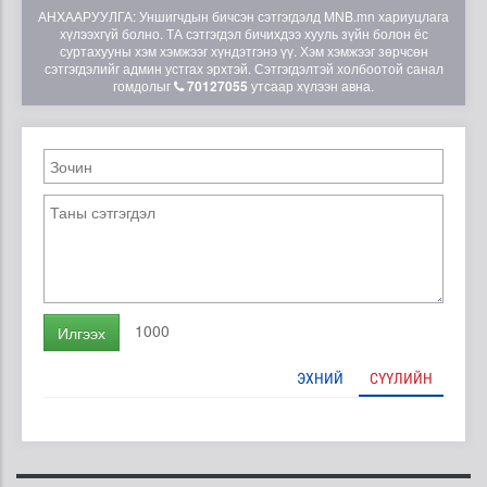
АНХААРУУЛГА: Уншигчдын бичсэн сэтгэгдэлд MNB.mn хариуцлага
хүлээхгүй болно. ТА сэтгэгдэл бичихдээ хууль зүйн болон ёс
суртахууны хэм хэмжээг хүндэтгэнэ үү. Хэм хэмжээг зөрчсөн
сэтгэгдэлийг админ устгах эрхтэй. Сэтгэгдэлтэй холбоотой санал
гомдолыг
70127055
утсаар хүлээн авна.
1000
Илгээх
ЭХНИЙ
СҮҮЛИЙН