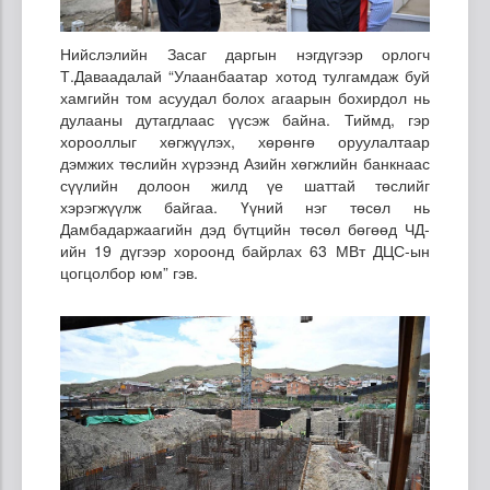
Нийслэлийн Засаг даргын нэгдүгээр орлогч
Т.Даваадалай “Улаанбаатар хотод тулгамдаж буй
хамгийн том асуудал болох агаарын бохирдол нь
дулааны дутагдлаас үүсэж байна. Тиймд, гэр
хорооллыг хөгжүүлэх, хөрөнгө оруулалтаар
дэмжих төслийн хүрээнд Азийн хөгжлийн банкнаас
сүүлийн долоон жилд үе шаттай төслийг
хэрэгжүүлж байгаа. Үүний нэг төсөл нь
Дамбадаржаагийн дэд бүтцийн төсөл бөгөөд ЧД-
ийн 19 дүгээр хороонд байрлах 63 МВт ДЦС-ын
цогцолбор юм” гэв.