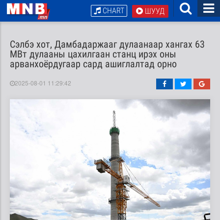
CHART
ШУУД
Сэлбэ хот, Дамбадаржааг дулаанаар хангах 63
МВт дулааны цахилгаан станц ирэх оны
арванхоёрдугаар сард ашиглалтад орно
2025-08-01 11:29:42