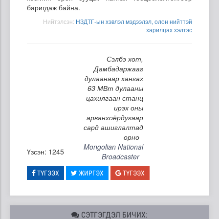
баригдаж байна.
Нийтэлсэн:
НЗДТГ-ын хэвлэл мэдээлэл, олон нийттэй
харилцах хэлтэс
Сэлбэ хот,
Дамбадаржааг
дулаанаар хангах
63 МВт дулааны
цахилгаан станц
ирэх оны
арванхоёрдугаар
сард ашиглалтад
орно
Mongolian National
Үзсэн: 1245
Broadcaster
ТҮГЭЭХ
ЖИРГЭХ
ТҮГЭЭХ
СЭТГЭГДЭЛ БИЧИХ: