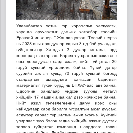
Улаанбаатар хотын гэр хорооллыг хөгжүүлэх,
хөрөнгө оруулалтыг дэмжих хөтөлбөр төслийн
Ерөнхий инженер Г.Жанлавцогзол “Төслийн гэрээ
нь 2023 оны аравдугаар сарын 3-нд байгуулагдаж,
гүйцэтгэгчээр Хятадын 2 дугаар металл, орд
корпорац шалгарсан. Барилга угсралтын ажил энэ
оны дөрөвдүгээр сард эхэлж, нийт гүйцэтгэл 20
гаруй хувьтай үргэлжилж байна. Үүний дотор
суурийн ажлын хувьд 70 гаруй хувьтай бөгөөд
стандартын шаардлага хангасан барилгын
материалыг тухай бүрд нь БНХАУ-аас авч байна.
Одоогийн байдлаар үндсэн зуухны металл
хийцийн 17 машин ачаа хил дээр ирчихсэн байна.
Нийт ажил төлөвлөгөөний дагуу ирэх оны
наймдугаар сард барилга угсралтын ажил дуусаж,
есдүгээр сараас туршилтын ажил эхэлнэ. Хүйтний
улирлаас зуух болон гадна хийцийн ажлыг дуусгах
талаар гүйцэтгэж компанид шаардлага тавин
ажиллаж байна. Дамбадаржаа дулааны станцын