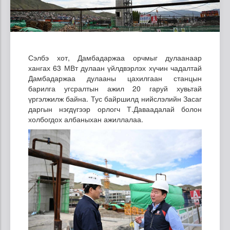
Сэлбэ хот, Дамбадаржаа орчмыг дулаанаар
хангах 63 МВт дулаан үйлдвэрлэх хүчин чадалтай
Дамбадаржаа дулааны цахилгаан станцын
барилга угсралтын ажил 20 гаруй хувьтай
үргэлжилж байна. Тус байршилд нийслэлийн Засаг
даргын нэгдүгээр орлогч Т.Даваадалай болон
холбогдох албаныхан ажиллалаа.