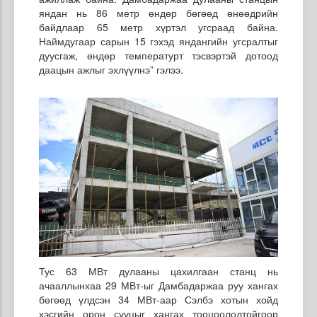
яндан нь 86 метр өндөр бөгөөд өнөөдрийн
байдлаар 65 метр хүртэл угсраад байна.
Наймдугаар сарын 15 гэхэд яндангийн угсралтыг
дуусгаж, өндөр температурт тэсвэртэй дотоод
даацын ажлыг эхлүүлнэ” гэлээ.
Тус 63 МВт дулааны цахилгаан станц нь
ачааллынхаа 29 МВт-ыг Дамбадаржаа руу хангах
бөгөөд үлдсэн 34 МВт-аар Сэлбэ хотын хойд
хэсгийн орон сууцыг хангах тооцоололтойгоор