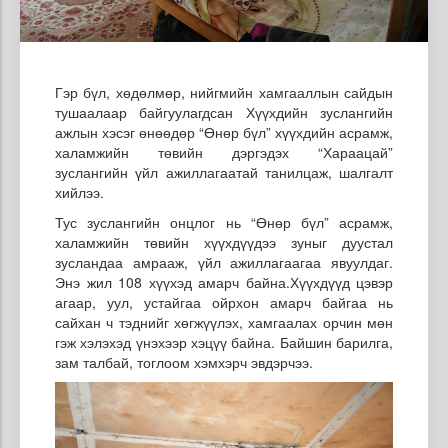
Гэр бүл, хөдөлмөр, нийгмийн хамгааллын сайдын
тушаалаар байгуулагдсан Хүүхдийн зуслангийн
ажлын хэсэг өнөөдөр “Өнөр бүл” хүүхдийн асрамж,
халамжийн төвийн дэргэдэх “Хараацай”
зуслангийн үйл ажиллагаатай танилцаж, шалгалт
хийлээ.
Тус зуслангийн онцлог нь “Өнөр бүл” асрамж,
халамжийн төвийн хүүхдүүдээ зуныг дуустал
зусландаа амрааж, үйл ажиллагаагаа явуулдаг.
Энэ жил 108 хүүхэд амарч байна.Хүүхдүүд цэвэр
агаар, уул, устайгаа ойрхон амарч байгаа нь
сайхан ч тэднийг хөгжүүлэх, хамгаалах орчин мөн
гэж хэлэхэд үнэхээр хэцүү байна. Байшин барилга,
зам талбай, тоглоом хэмхэрч эвдэрчээ.