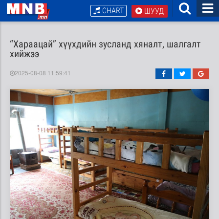
CHART
ШУУД
“Хараацай” хүүхдийн зусланд хяналт, шалгалт
хийжээ
2025-08-08 11:59:41