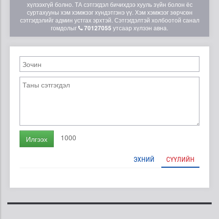
хүлээхгүй болно. ТА сэтгэгдэл бичихдээ хууль зүйн болон ёс
суртахууны хэм хэмжээг хүндэтгэнэ үү. Хэм хэмжээг зөрчсөн
сэтгэгдэлийг админ устгах эрхтэй. Сэтгэгдэлтэй холбоотой санал
гомдолыг
70127055
утсаар хүлээн авна.
1000
Илгээх
ЭХНИЙ
СҮҮЛИЙН