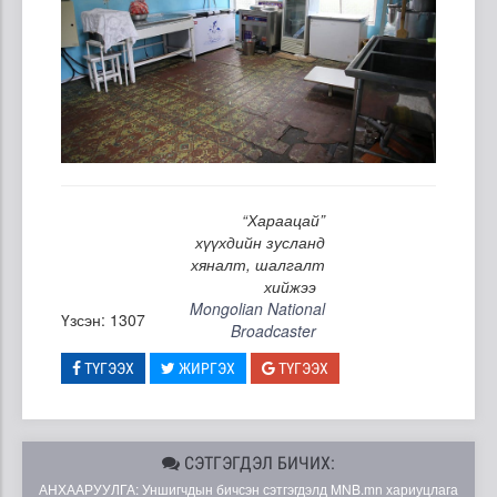
“Хараацай”
хүүхдийн зусланд
хяналт, шалгалт
хийжээ
Mongolian National
Үзсэн: 1307
Broadcaster
ТҮГЭЭХ
ЖИРГЭХ
ТҮГЭЭХ
СЭТГЭГДЭЛ БИЧИХ:
АНХААРУУЛГА: Уншигчдын бичсэн сэтгэгдэлд MNB.mn хариуцлага