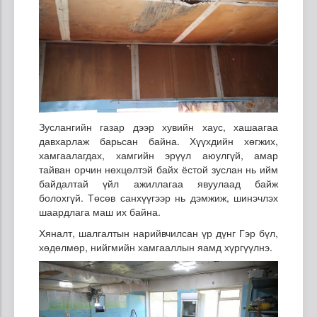
Зуслангийн газар дээр хувийн хаус, хашаагаа
давхарлаж барьсан байна. Хүүхдийн хөгжих,
хамгаалагдах, хамгийн эрүүл аюулгүй, амар
тайван орчин нөхцөлтэй байх ёстой зуслан нь ийм
байдалтай үйл ажиллагаа явуулаад байж
болохгүй. Төсөв санхүүгээр нь дэмжиж, шинэчлэх
шаардлага маш их байна.
Хяналт, шалгалтын нарийвчилсан үр дүнг Гэр бүл,
хөдөлмөр, нийгмийн хамгааллын яамд хүргүүлнэ.