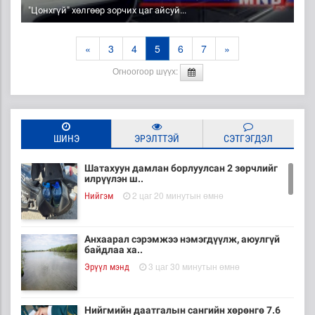
"Цонхгүй" хөлгөөр зорчих цаг айсуй...
«
3
4
5
6
7
»
Огноогоор шүүх:
ШИНЭ
ЭРЭЛТТЭЙ
СЭТГЭГДЭЛ
Шатахуун дамлан борлуулсан 2 зөрчлийг
илрүүлэн ш..
2 цаг 20 минутын өмнө
Нийгэм
Анхаарал сэрэмжээ нэмэгдүүлж, аюулгүй
байдлаа ха..
3 цаг 30 минутын өмнө
Эрүүл мэнд
Нийгмийн даатгалын сангийн хөрөнгө 7.6