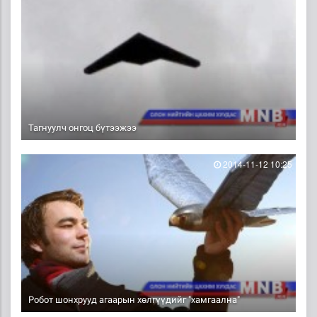
Тагнуулч онгоц бүтээжээ
2014-11-12 10:25
Pобот шонхрууд агаарын хөлгүүдийг "хамгаална"