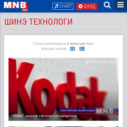
CHART
ШУУД
ШИНЭ ТЕХНОЛОГИ
Сүүлд шинэчлэгдсэн
4 минутын
өмнө
Жагсаах хэлбэр:
2015-01-05 15:41
“Kodak” ухаалаг гар утас үйлдвэрлэнэ