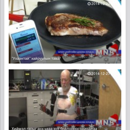
2014-12-23 15:18
"Ухаантай" хайруулын таваг
2014-12-23 15:03
Хиймэл гарыг анх удаа хүн бодлоороо удирдлаа