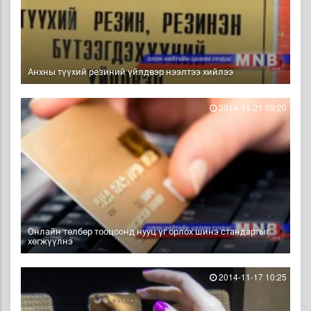
Анхны түүхий резиний үйлдвэр нээлтээ хийлээ
2014-11-21 09:20
Онлайн төлбөр тооцоонд нууц үг орлох шинэ стандартыг
хөгжүүлнэ
2014-11-17 10:25