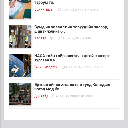
тэрбум тө..
3 цаг 52 минутын өмнө
Эдийн засаг
Сумдын халаалтын төвүүдийн засвар,
шинэчлэлийг б..
3 цаг 15 минутын өмнө
Улс төр
НАСА-гийн хоёр нисгэгч задгай сансарт
зургаан ца..
4 цаг 30 минутын өмнө
Танин мэдэхүй
Эртний ойг хамгаалахын тулд Канадын
иргэд мод бэ..
4 цаг 36 минутын өмнө
Дэлхийд
ЦАГ АГААР: Улаанбаатарт шөнөдөө 18 хэм
дулаан
4 цаг 56 минутын өмнө
Байгаль орчин