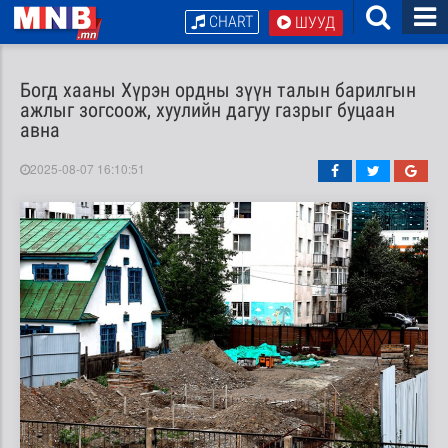
CHART
ШУУД
Богд хааны Хүрэн ордны зүүн талын барилгын
ажлыг зогсоож, хуулийн дагуу газрыг буцаан
авна
2025-08-07 16:10:51