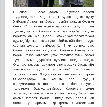
Нийслэлийн Засаг даргын нэгдүгээр орлогч
Т.Даваадалай “Богд хааны Хүрэн ордон буюу
Хайстан Лаврин нь Соёлын өвийн нэгдсэн бүртгэл
болон Соёлын үл хөдлөх дурсгалын дэд системд
түүхэн дурсгалт байшин төрөл зүйлээр бүртгэгдсэн
барилга юм. Мөн Соёлын өвийг хамгаалах тухай
хуульд “Дурсгалт газар дахь байгалийн болон түүх,
соёлын дурсгалт зүйлээс 0.1-3 км орчимд сүр,
бараа, үзэмжийг нь дарах барилга байгууламж
барих, газар хагалах, ухах, тэсэлгээ хийх болон
түүх соёлын дурсгалт зүйлийг хөндөх, эвдэх,
буулгах, тэдгээрт хохирол учруулахуйц бусад үйл
ажиллагаа явуулахыг хориглоно” гэх заалтыг
зөрчсөн байна. Хэдийгээр газрын өмчлөгч иргэн
О.Баасандорж нь амины орон сууцны
зориулалтаар зөвшөөрөл авсан боловч зураг,
төлөвлөлт батлуулалгүйгээр барилгын ажил
эхлүүлж, зөрчил үүсгэсэн учраас энэхүү барилгын
ажлыг зогсоож байна. Тиймд түүх, соёлын өв
болсон тус барилгын ойр орчмыг хамгаалахаас