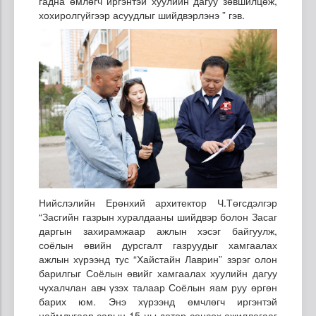
гадна өмлөгч иргэнтэй хуулийн дагуу зөвшилцөж,
хохиролгүйгээр асуудлыг шийдвэрлэнэ ” гэв.
Нийслэлийн Ерөнхий архитектор Ч.Төгсдэлгэр
“Засгийн газрын хуралдааны шийдвэр болон Засаг
даргын захирамжаар ажлын хэсэг байгуулж,
соёлын өвийн дурсгалт газруудыг хамгаалах
ажлын хүрээнд тус “Хайстайн Лаврин” зэрэг олон
барилгыг Соёлын өвийг хамгаалах хуулийн дагуу
чухалчлан авч үзэх талаар Соёлын яам руу өргөн
барих юм. Энэ хүрээнд өмчлөгч иргэнтэй
наймдугаар сарын 15-ны дотор сонсох ажиллагааг