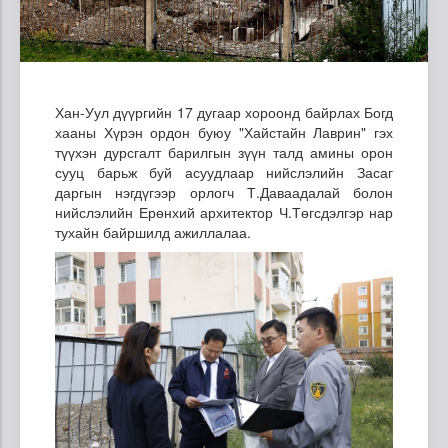
Хан-Уул дүүргийн 17 дугаар хороонд байрлах Богд
хааны Хүрэн ордон буюу "Хайстайн Лаврин" гэх
түүхэн дурсгалт барилгын зүүн талд амины орон
сууц барьж буй асуудлаар нийслэлийн Засаг
даргын нэгдүгээр орлогч Т.Даваадалай болон
нийслэлийн Ерөнхий архитектор Ч.Төгсдэлгэр нар
тухайн байршилд ажиллалаа.