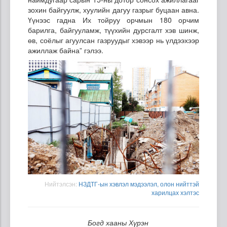
зохин байгуулж, хуулийн дагуу газрыг буцаан авна.
Үүнээс гадна Их тойруу орчмын 180 орчим
барилга, байгууламж, түүхийн дурсгалт хэв шинж,
өв, соёлыг агуулсан газруудыг хэвээр нь үлдээхээр
ажиллаж байна” гэлээ.
Нийтэлсэн:
НЗДТГ-ын хэвлэл мэдээлэл, олон нийттэй
харилцах хэлтэс
Богд хааны Хүрэн