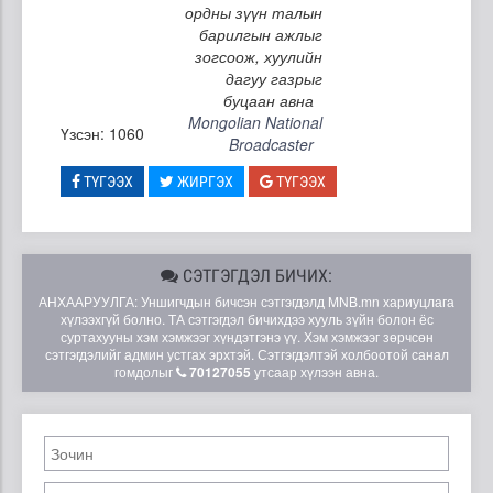
ордны зүүн талын
барилгын ажлыг
зогсоож, хуулийн
дагуу газрыг
буцаан авна
Mongolian National
Үзсэн: 1060
Broadcaster
ТҮГЭЭХ
ЖИРГЭХ
ТҮГЭЭХ
СЭТГЭГДЭЛ БИЧИХ:
АНХААРУУЛГА: Уншигчдын бичсэн сэтгэгдэлд MNB.mn хариуцлага
хүлээхгүй болно. ТА сэтгэгдэл бичихдээ хууль зүйн болон ёс
суртахууны хэм хэмжээг хүндэтгэнэ үү. Хэм хэмжээг зөрчсөн
сэтгэгдэлийг админ устгах эрхтэй. Сэтгэгдэлтэй холбоотой санал
гомдолыг
70127055
утсаар хүлээн авна.