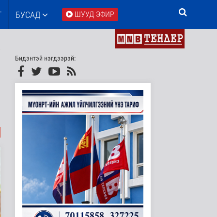
Т
БУСАД
ШУУД ЭФИР
Бидэнтэй нэгдээрэй: