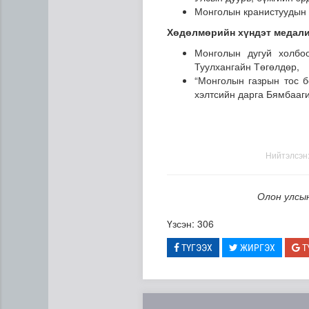
Монголын кранистуудын 
Хөдөлмөрийн хүндэт медал
Монголын дугуй холбо
Туулхангайн Төгөлдөр,
“Монголын газрын тос б
хэлтсийн дарга Бямбааг
Нийтэлсэн
Олон улсы
Үзсэн: 306
ТҮГЭЭХ
ЖИРГЭХ
Т