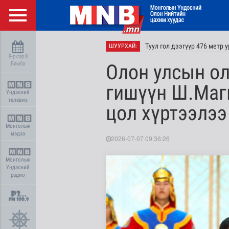
Туул гол дээгүүр 476 метр у
ШУУРХАЙ:
8-р сар 8
Бямба
Олон улсын о
гишүүн Ш.Маг
Үндэсний
телевиз
цол хүртээлээ
Монголын
мэдээ
2026-07-07 09:36:26
Монголын
Үндэсний
радио