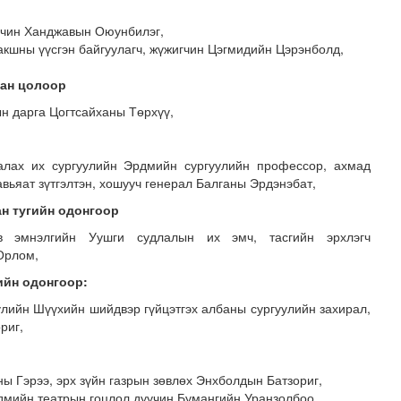
уучин Ханджавын Оюунбилэг,
акшны үүсгэн байгуулагч, жүжигчин Цэгмидийн Цэрэнболд,
тан цолоор
ын дарга Цогтсайханы Төрхүү,
алах их сургуулийн Эрдмийн сургуулийн профессор, ахмад
вьяат зүтгэлтэн, хошууч генерал Балганы Эрдэнэбат,
н тугийн одонгоор
в эмнэлгийн Уушги судлалын их эмч, тасгийн эрхлэгч
Орлом,
ийн одонгоор:
улийн Шүүхийн шийдвэр гүйцэтгэх албаны сургуулийн захирал,
риг,
 Гэрээ, эрх зүйн газрын зөвлөх Энхболдын Батзориг,
рдмийн театрын гоцлол дуучин Бумангийн Уранзолбоо,