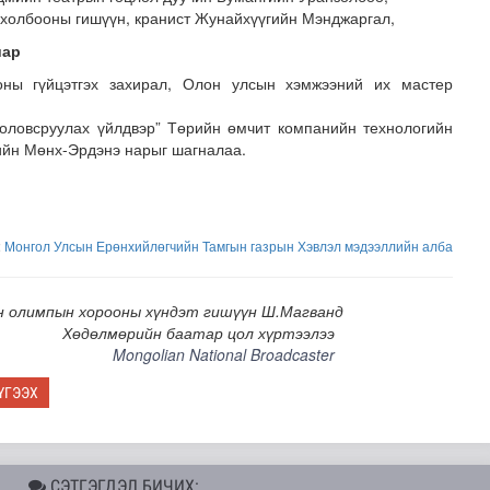
холбооны гишүүн, кранист Жунайхүүгийн Мэнджаргал,
иар
оны гүйцэтгэх захирал, Олон улсын хэмжээний их мастер
оловсруулах үйлдвэр” Төрийн өмчит компанийн технологийн
ийн Мөнх-Эрдэнэ нарыг шагналаа.
:
Монгол Улсын Ерөнхийлөгчийн Тамгын газрын Хэвлэл мэдээллийн алба
н олимпын хорооны хүндэт гишүүн Ш.Магванд
Хөдөлмөрийн баатар цол хүртээлээ
Mongolian National Broadcaster
ҮГЭЭХ
СЭТГЭГДЭЛ БИЧИХ: