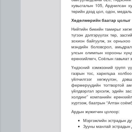
хувьсгалын 105, Ардчилсан х
төрийн дээд цол, одон, медаль
Хөдөлмөрийн баатар цолыг
Нийтийн биеийн тамирыг хөгж
түгээн дэлгэрүүлэх төр, засг
зохион байгуулж, эх орныхоо
мэндийн боловсрол, амьдрал
улсын олимпын хорооны хүнд
Ерөнхий сайд БНХАУ-аас сар
ерөнхийлөгч, Соёлын гавьяат 
Үндэсний хэмжээний групп үү
газрын тос, харилцаа холбоо
үйлчилгээг хөгжүүлэн, дэв
фермерүүдийн тогтвортой ам
үйлдвэрлэл эрхэлж, эдийн за
холдинг” компанийн ерөнхийл
хүртээж, баатрын “Алтан соём
Ардын жүжигчин цолоор:
Мэргэжлийн эстрадын ду
Зууны манлай эстрадын 