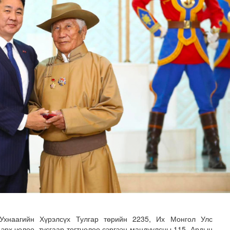
ааш үргэлжлэх хэсгүүдэд төмөр замын дээд бүтцийн ажил..
Ухнаагийн Хүрэлсүх Тулгар төрийн 2235, Их Монгол Улс
 эрх чөлөө, тусгаар тогтнолоо сэргээн мандуулсны 115, Ардын