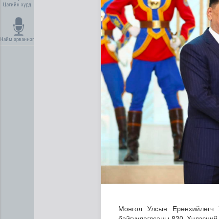
Цагийн хүрд
Найм арваннэг
Төслийн эхний 87 км-ээс ц
Монгол Улсын Ерөнхийлөгч 
байгуулагдсаны 820, Үндэсний