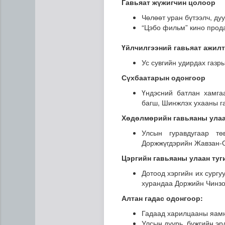
Гавьяат жүжигчин цолоор
Чөлөөт уран бүтээлч, д
“Цэбо фильм” кино прод
Үйлчилгээний гавьяат ажил
Ус сувгийн удирдах газр
Сүхбаатарын одонгоор
Үндэсний батлан хамга
багш, Шинжлэх ухааны га
Хөдөлмөрийн гавьяаны улаа
Улсын гуравдугаар тө
Доржжүгдэрийн Жавзан-
Цэргийн гавьяаны улаан туг
Дотоод хэргийн их сургу
хурандаа Доржийн Чинзо
Алтан гадас одонгоор:
Гадаад харилцааны яамны
Улсын дуурь, бүжгийн э