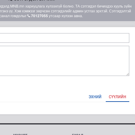
элд MNB.mn хариуцлага хүлээхгүй болно. ТА сэтгэгдэл бичихдээ хууль зүйн
гэнэ үү. Хэм хэмжээг зөрчсөн сэтгэгдэлийг админ устгах эрхтэй. Сэтгэгдэлтэй
санал гомдолыг
70127055
утсаар хүлээн авна.
ЭХНИЙ
СҮҮЛИЙН