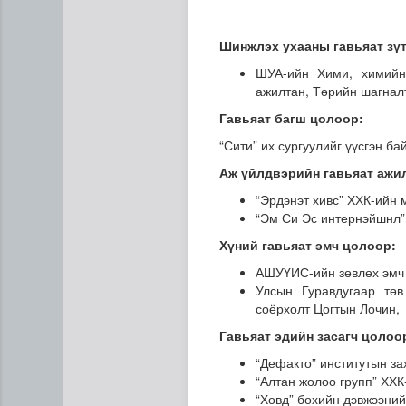
Шинжлэх ухааны гавьяат зү
ШУА-ийн Хими, химийн 
ажилтан, Төрийн шагнал
Гавьяат багш цолоор:
“Сити” их сургуулийг үүсгэн б
Аж үйлдвэрийн гавьяат ажи
“Эрдэнэт хивс” ХХК-ийн
“Эм Си Эс интернэйшнл” 
Газар чөлөөлөлт, нөхөн ол
Хүний гавьяат эмч цолоор:
АШУҮИС-ийн зөвлөх эмч 
Улсын Гуравдугаар төв
соёрхолт Цогтын Лочин,
Гавьяат эдийн засагч цолоо
“Дефакто” институтын з
“Алтан жолоо групп” ХХК
“Ховд” бөхийн дэвжээний