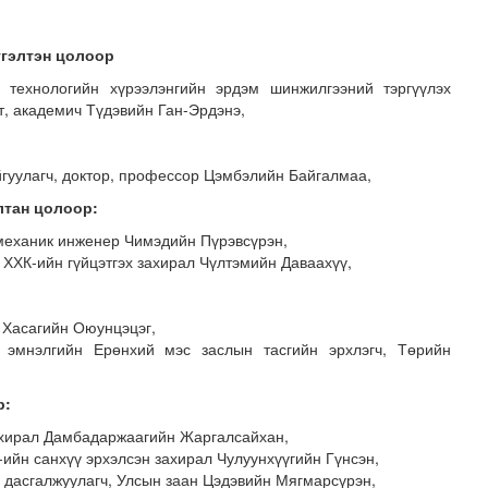
тгэлтэн цолоор
технологийн хүрээлэнгийн эрдэм шинжилгээний тэргүүлэх
т, академич Түдэвийн Ган-Эрдэнэ,
айгуулагч, доктор, профессор Цэмбэлийн Байгалмаа,
лтан цолоор:
 механик инженер Чимэдийн Пүрэвсүрэн,
ХХК-ийн гүйцэтгэх захирал Чүлтэмийн Даваахүү,
говрын асуудлыг хуулийн хүрээнд шийднэ
Хасагийн Оюунцэцэг,
 эмнэлгийн Ерөнхий мэс заслын тасгийн эрхлэгч, Төрийн
р:
ахирал Дамбадаржаагийн Жаргалсайхан,
-ийн санхүү эрхэлсэн захирал Чулуунхүүгийн Гүнсэн,
 дасгалжуулагч, Улсын заан Цэдэвийн Мягмарсүрэн,