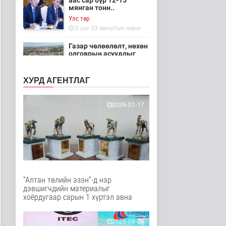
аас сар бүр 12-15
мянган тонн..
Улс төр
2 цаг 33 минутын өмнө
Газар чөлөөлөлт, нөхөн
олговрын асуудлыг
хуулийн..
Нийгэм
ХУРД АГЕНТЛАГ
2 цаг 36 минутын өмнө
Бамбай хоншоорт
2026-01-17
могойд хатгуулахаас
сэрэмжлээрэй
Эрүүл мэнд
4 цаг 43 минутын өмнө
Ц.Идэрбат: Мал
эмнэлгийн салбарын
өрсөлдөх чадва..
“Алтан төлийн эзэн”-д нэр
Нийгэм
дэвшигчдийн материалыг
4 цаг 52 минутын өмнө
хоёрдугаар сарын 1 хүртэл авна
Геологи, хайгуулын
салбарт “Oxus Metals
2025-09-26
AI” комп..