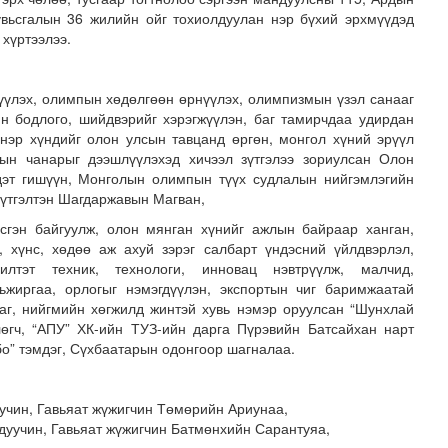
увьсгалын 36 жилийн ойг тохиолдуулан нэр бүхий эрхмүүдэд
 хүртээлээ.
үүлэх, олимпын хөдөлгөөн өрнүүлэх, олимпизмын үзэл санааг
ийн бодлого, шийдвэрийг хэрэгжүүлэн, баг тамирчдаа удирдан
 нэр хүндийг олон улсын тавцанд өргөн, монгол хүний эрүүл
ын чанарыг дээшлүүлэхэд хичээл зүтгэлээ зориулсан Олон
эт гишүүн, Монголын олимпын түүх судлалын нийгэмлэгийн
 бүр 12-15 мянган тонн АИ-92 автобензин тогтмол нийл..
зүтгэлтэн Шагдаржавын Магван,
сгэн байгуулж, олон мянган хүнийг ажлын байраар ханган,
, хүнс, хөдөө аж ахуй зэрэг салбарт үндэсний үйлдвэрлэл,
шилтэт техник, технологи, инновац нэвтрүүлж, малчид,
ьжиргаа, орлогыг нэмэгдүүлэн, экспортын чиг баримжаатай
саг, нийгмийн хөгжилд жинтэй хувь нэмэр оруулсан “Шунхлай
өгч, “АПУ” ХК-ийн ТУЗ-ийн дарга Пүрэвийн Батсайхан нарт
бо” тэмдэг, Сүхбаатарын одонгоор шагналаа.
учин, Гавьяат жүжигчин Төмөрийн Ариунаа,
дуучин, Гавьяат жүжигчин Батмөнхийн Сарантуяа,