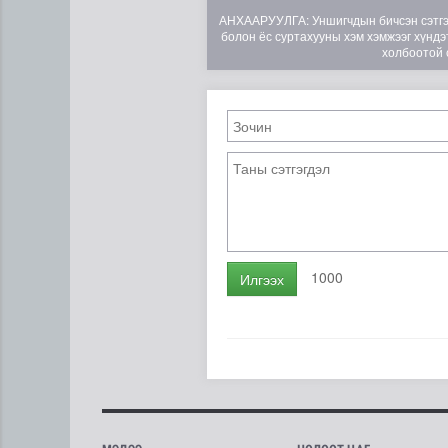
АНХААРУУЛГА: Уншигчдын бичсэн сэтгэгд
болон ёс суртахууны хэм хэмжээг хүндэт
холбоотой 
1000
Илгээх