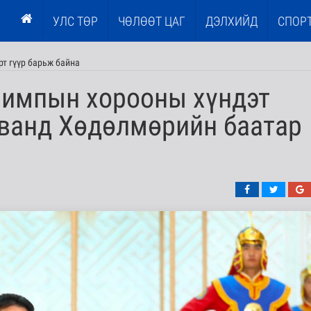
УЛС ТӨР
ЧӨЛӨӨТ ЦАГ
ДЭЛХИЙД
СПОР
рт гүүр барьж байна
лимпын хорооны хүндэт
ванд Хөдөлмөрийн баатар