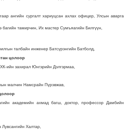
гаар ангийн сургалт хариуцсан ахлах офицер, Улсын аварга
 багийн тамирчин, Их мастер Сумъяагийн Билгүүн,
:
рилгын талбайн инженер Батсүрэнгийн Батболд,
лтан цолоор
ХХК-ийн захирал Юнгэрийн Дэлгэрмаа,
мын малчин Намсрайн Пүрэвжав,
 цолоор
агийн академийн ахмад багш, доктор, профессор Дамбийн
 Лувсангийн Халтар,