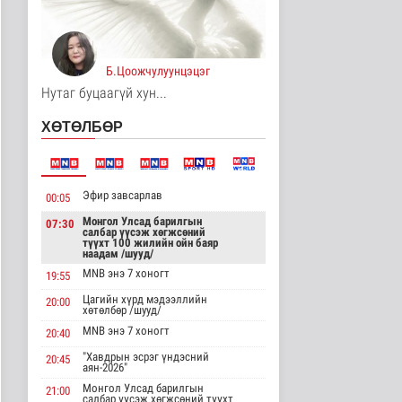
"ДЦС-3” ТӨХК-ийн нэн
шаардлагатай
“Турбингенерат..
Улс төр
Б.Цоожчулуунцэцэг
5 цаг 20 минутын өмнө
Нутаг буцаагүй хун...
“Цааснаас чөлөөлье”
ХӨТӨЛБӨР
зөвлөлдөх хэлэлцүүлэг
боллоо
Улс төр
5 цаг 22 минутын өмнө
Эфир завсарлав
00:05
“Нүүрс-пиролизын
үйлдвэр” төслийн
Монгол Улсад барилгын
07:30
салбар үүсэж хөгжсөний
чиглэл, хамтын..
түүхт 100 жилийн ойн баяр
Нийгэм
наадам /шууд/
5 цаг 25 минутын өмнө
MNB энэ 7 хоногт
19:55
Цагийн хүрд мэдээллийн
ЦАГ АГААР:
20:00
хөтөлбөр /шууд/
Улаанбаатарт өдөртөө
32 хэм дулаан
MNB энэ 7 хоногт
20:40
Байгаль орчин
"Хавдрын эсрэг үндэсний
20:45
6 цаг 30 минутын өмнө
аян-2026"
Монгол Улсад барилгын
21:00
"Цагийн хүрд"
салбар үүсэж хөгжсөний түүхт