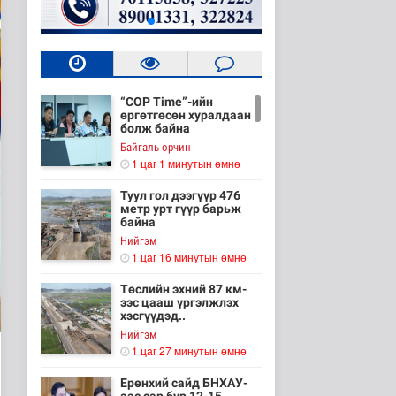
“COP Time”-ийн
өргөтгөсөн хуралдаан
болж байна
Байгаль орчин
1 цаг 1 минутын өмнө
Туул гол дээгүүр 476
метр урт гүүр барьж
байна
Нийгэм
1 цаг 16 минутын өмнө
Төслийн эхний 87 км-
ээс цааш үргэлжлэх
хэсгүүдэд..
Нийгэм
1 цаг 27 минутын өмнө
Ерөнхий сайд БНХАУ-