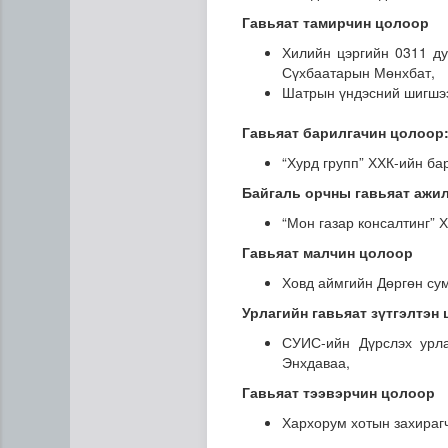
Гавьяат тамирчин цолоор
Хилийн цэргийн 0311 ду
Сүхбаатарын Мөнхбат,
Шатрын үндэсний шигшээ
Гавьяат барилгачин цолоор
“Хурд групп” ХХК-ийн ба
Байгаль орчны гавьяат ажи
“Мон газар консалтинг” 
Гавьяат малчин цолоор
Ховд аймгийн Дөргөн су
Урлагийн гавьяат зүтгэлтэн
СУИС-ийн Дүрслэх урл
Энхдаваа,
Гавьяат тээвэрчин цолоор
Хархорум хотын захирагч