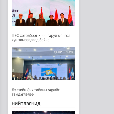
Улс төр
4 цаг 6 минутын өмнө
COP17 хурлын үеэр
"Нарантуул",
"Дүнжингарав" худ..
Нийгэм
4 цаг 14 минутын өмнө
ITEC хөтөлбөрт 3500 гаруй монгол
хүн хамрагдаад байна
Европ дахь "Монгол гэр"
зусланд 8 улсаас 35
хүүх..
2025-09-23
Энтертайнмент
4 цаг 23 минутын өмнө
Унгар Улс эрчим хүчээ
хэмнэх зорилгоор
хязгаарла..
Дэлхийд
5 цаг 37 минутын өмнө
Дэлхийн Энх тайвны өдрийг
тэмдэглэлээ
Явуулын төрийн
үйлчилгээгээр иргэд
НИЙТЛЭЛЧИД
жолооны болон..
Нийгэм