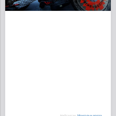
Нийтэлсэн:
Moнголын мэдээ