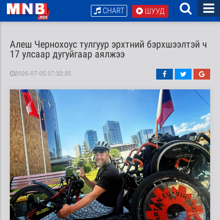
CHART
ШУУД
Алеш Чернохоус тулгуур эрхтний бэрхшээлтэй ч
17 улсаар дугуйгаар аялжээ
2026-07-05 07:32:35