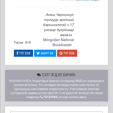
Алеш Чернохоус
тулгуур эрхтний
бэрхшээлтэй ч 17
улсаар дугуйгаар
аялжээ
Mongolian National
Үзсэн: 410
Broadcaster
ТҮГЭЭХ
ЖИРГЭХ
ТҮГЭЭХ
СЭТГЭГДЭЛ БИЧИХ:
АНХААРУУЛГА: Уншигчдын бичсэн сэтгэгдэлд MNB.mn хариуцлага
хүлээхгүй болно. ТА сэтгэгдэл бичихдээ хууль зүйн болон ёс
суртахууны хэм хэмжээг хүндэтгэнэ үү. Хэм хэмжээг зөрчсөн
сэтгэгдэлийг админ устгах эрхтэй. Сэтгэгдэлтэй холбоотой санал
гомдолыг
70127055
утсаар хүлээн авна.