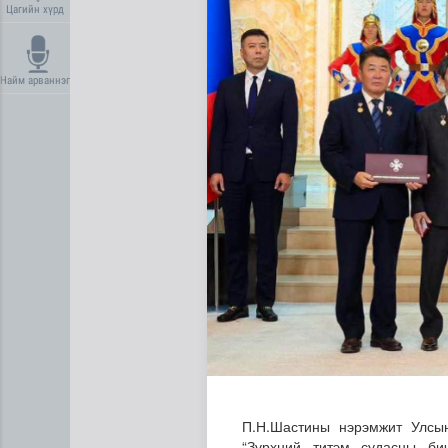
Цагийн хүрд
Найм арваннэг
Үерийн аюулаас сэрэмжтэй
П.Н.Шастины нэрэмжит Улсын
“Зүрхний титэм судасны би