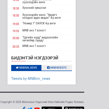
хүүхэлдэйн кино
Нийслэлийн ИТХ-ын
Хүнсний хувьсгал
Ээлжит VIII хуралдаан
18:30
өнөөдөр ..
Хүүхэлдэйн кино: “Аврагч
18:50
Нийгэм
нохдын адал явдал” 4-р анги
4 цаг 47 минутын өмнө
“Номер 1” ОАУСК 4-р анги
19:05
MNB энэ 7 хоногт
Европын холбоо хилийн
19:55
аюулгүй байдлаа
“Цагийн хүрд” мэдээллийн
бэхжүүлэх ..
20:00
хөтөлбөр /шууд/
Дэлхийд
MNB энэ 7 хоногт
20:35
4 цаг 48 минутын өмнө
Монгол 99 “Би монгол хүн”
20:40
Дорноговь аймгаас /шууд/
БНСУ-ын "АСАН"
БИДЭНТЭЙ НЭГДЭЭРЭЙ
эмнэлгийн хамт олон
“Эргүүлэг” ОАУСК 4-р анги
22:10
"Энэрэл" төви..
/MNBMN_NEWS
/MNBWEBSITE
“Гэрэлтэй цонх” үдшийн
Нийгэм
23:25
хөтөлбөр
4 цаг 54 минутын өмнө
Tweets by MNBmn_news
Боловсролын
салбарын 2027 оны
нэгдсэн төсөв 8.25..
4 цагийн өмнө
Нийгэм
Copyright © 2026 Монголын Үндэсний Олон Нийтийн Радио Телевиз.
“Сэлбэ хот” төслийн