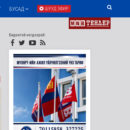
Т
БУСАД
ШУУД ЭФИР
Бидэнтэй нэгдээрэй: