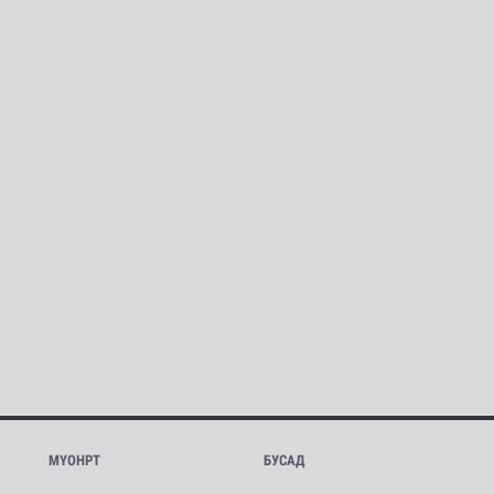
МҮОНРТ
БУСАД