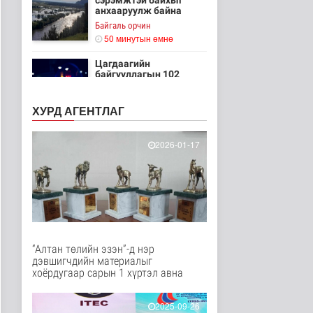
сэрэмжтэй байхыг
анхааруулж байна
Байгаль орчин
50 минутын өмнө
Цагдаагийн
байгууллагын 102
тусгай дугаарт гэмт ..
1 цагийн өмнө
Нийгэм
ХУРД АГЕНТЛАГ
Үндэсний спортын
2026-01-17
зуны VIII наадам
амжилттай зохи..
Cпорт
1 цаг 24 минутын өмнө
ОХУ-аас шатахууны
импорт тасралтгүй
хийгдэж байна
Нийгэм
“Алтан төлийн эзэн”-д нэр
2 цаг 33 минутын өмнө
дэвшигчдийн материалыг
хоёрдугаар сарын 1 хүртэл авна
АНУ импортлогчдод
100 тэрбум
ам.долларын
2025-09-26