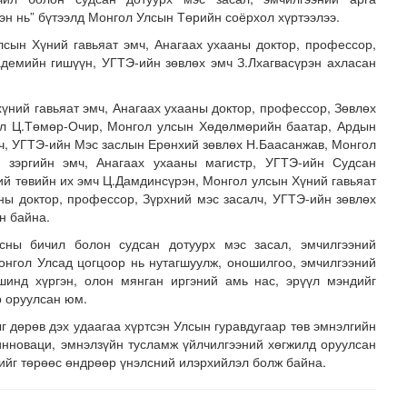
эн нь” бүтээлд Монгол Улсын Төрийн соёрхол хүртээлээ.
лсын Хүний гавьяат эмч, Анагаах ухааны доктор, профессор,
демийн гишүүн, УГТЭ-ийн зөвлөх эмч З.Лхагвасүрэн ахласан
хүний гавьяат эмч, Анагаах ухааны доктор, профессор, Зөвлөх
ал Ц.Төмөр-Очир, Монгол улсын Хөдөлмөрийн баатар, Ардын
ч, УГТЭ-ийн Мэс заслын Ерөнхий зөвлөх Н.Баасанжав, Монгол
 зэргийн эмч, Анагаах ухааны магистр, УГТЭ-ийн Судсан
2 тусгай дугаарт гэмт хэргийн шинжтэй 121 дуудлага, ..
ий төвийн их эмч Ц.Дамдинсүрэн, Монгол улсын Хүний гавьяат
ны доктор, профессор, Зүрхний мэс засалч, УГТЭ-ийн зөвлөх
н байна.
асны бичил болон судсан дотуурх мэс засал, эмчилгээний
онгол Улсад цогцоор нь нутагшуулж, оношилгоо, эмчилгээний
шинд хүргэн, олон мянган иргэний амь нас, эрүүл мэндийг
р оруулсан юм.
 дөрөв дэх удаагаа хүртсэн Улсын гуравдугаар төв эмнэлгийн
инноваци, эмнэлзүйн тусламж үйлчилгээний хөгжилд оруулсан
рийг төрөөс өндрөөр үнэлсний илэрхийлэл болж байна.