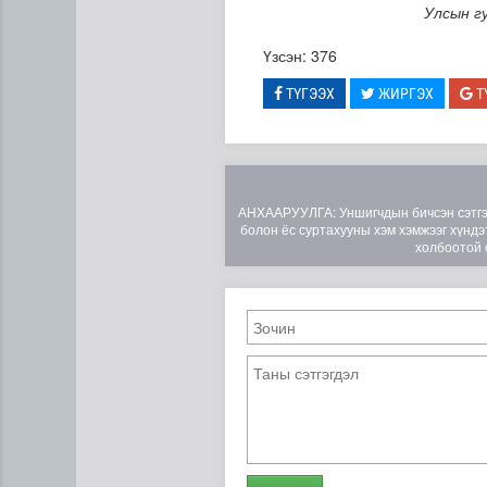
Улсын г
Үзсэн: 376
ТҮГЭЭХ
ЖИРГЭХ
Т
АНХААРУУЛГА: Уншигчдын бичсэн сэтгэгд
болон ёс суртахууны хэм хэмжээг хүндэт
холбоотой 
Үндэсний спортын зуны VII