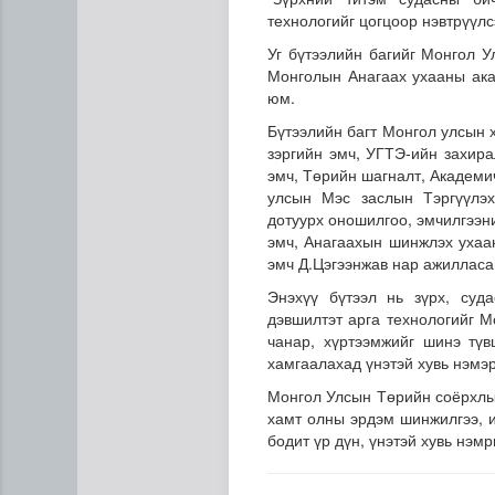
технологийг цогцоор нэвтрүүлс
Уг бүтээлийн багийг Монгол У
Монголын Анагаах ухааны ака
юм.
Бүтээлийн багт Монгол улсын 
зэргийн эмч, УГТЭ-ийн захир
эмч, Төрийн шагналт, Академи
улсын Мэс заслын Тэргүүлэх
Цагдаагийн байгууллагын 10
дотуурх оношилгоо, эмчилгээн
эмч, Анагаахын шинжлэх ухаа
эмч Д.Цэгээнжав нар ажилласа
Энэхүү бүтээл нь зүрх, суд
дэвшилтэт арга технологийг М
чанар, хүртээмжийг шинэ түв
хамгаалахад үнэтэй хувь нэмэ
Монгол Улсын Төрийн соёрхлыг
хамт олны эрдэм шинжилгээ, 
бодит үр дүн, үнэтэй хувь нэм