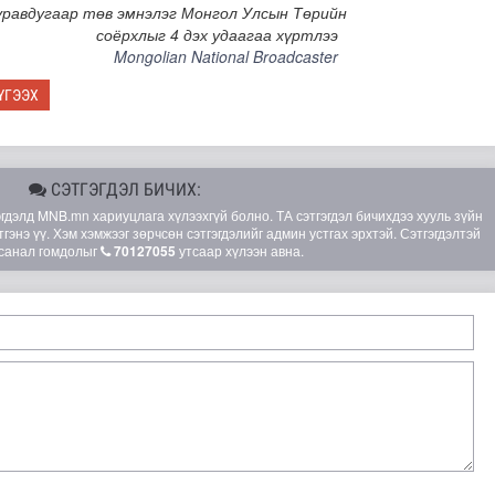
уравдугаар төв эмнэлэг Монгол Улсын Төрийн
соёрхлыг 4 дэх удаагаа хүртлээ
Mongolian National Broadcaster
ҮГЭЭХ
СЭТГЭГДЭЛ БИЧИХ:
элд MNB.mn хариуцлага хүлээхгүй болно. ТА сэтгэгдэл бичихдээ хууль зүйн
гэнэ үү. Хэм хэмжээг зөрчсөн сэтгэгдэлийг админ устгах эрхтэй. Сэтгэгдэлтэй
санал гомдолыг
70127055
утсаар хүлээн авна.
I наадам амжилттай зохион байгуулагдлаа