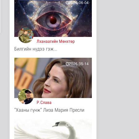
2026-06-04
3 цаг 4 минутын өмнө
Нэгдүгээр хорооллын
арын замыг
наймдугаар сарын ..
Нийгэм
3 цаг 11 минутын өмнө
Лханаагийн Мөнхтөр
Билгийн нүдээ гэж...
ФРАНЦ: Иргэд рүү
зөвшөөрөлгүй
сурталчилгааны дуу..
2026-05-14
Дэлхийд
3 цаг 15 минутын өмнө
Олон Улсын таеквон-
догийн Ази тивийн
аварга шалг..
Cпорт
Р.Слава
3 цаг 26 минутын өмнө
"Хааны гүнж” Лиза Мария Пресли
Монгол Улсын эрэгтэй
шигшээ баг Япон Улсыг
зорилоо
2026-05-14
Cпорт
3 цаг 29 минутын өмнө