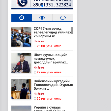
COP17-ын зочид,
төлөөлөгчдөд үйлчлэх
250 орчим ж..
Нийгэм
25 минутын өмнө
Шатахууны нөөцийг
нэмэгдүүлэх,
доголдлыг арилгах..
Нийгэм
29 минутын өмнө
Нийслэлийн иргэдийн
Төлөөлөгчдийн Хурлын
Ээлжит ..
Нийгэм
36 минутын өмнө
Үерийн аюулаас