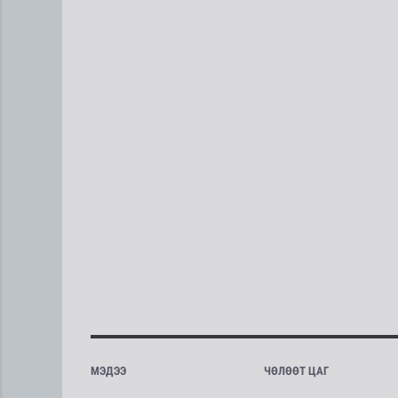
МЭДЭЭ
ЧӨЛӨӨТ ЦАГ