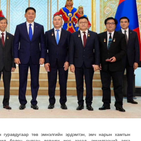
 байхыг анхааруулж байна
 гуравдугаар төв эмнэлгийн эрдэмтэн, эмч нарын хамтын
чил болон судсан дотуурх мэс засал, эмчилгээний арга