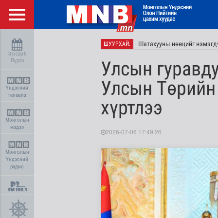
Шатахууны нөөцийг нэмэгдү
ШУУРХАЙ:
8-р сар 6
Пүрэв
Улсын гуравду
Улсын Төрийн 
Үндэсний
телевиз
хүртлээ
Монголын
мэдээ
2026-07-06 17:49:26
Монголын
Үндэсний
радио