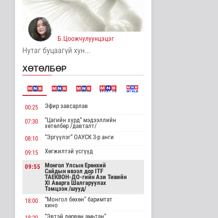
Reuters: АНУ БНХАУ-ын
дата төвийн шинэ
төхөөрөмж..
Б.Цоожчулуунцэцэг
Дэлхийд
4 цаг 31 минутын өмнө
Нутаг буцаагүй хун...
Ормузын хоолойг
ХӨТӨЛБӨР
дахин нээх хэлэлцээ
эцсийн шатан..
Дэлхийд
4 цаг 33 минутын өмнө
Эфир завсарлав
00:25
Нисэх буудлын 800
“Цагийн хүрд” мэдээллийн
07:30
ажилтан хүний
хөтөлбөр /давталт/
наймаанаас урьдч..
“Эргүүлэг” ОАУСК 3-р анги
08:10
Нийгэм
4 цаг 39 минутын өмнө
Хөгжилтэй үсгүүд
09:15
Монгол Улсын Ерөнхий
09:55
Зүүн Азийн
Сайдын ивээл дор ITF
эрэгтэйчүүдийн
ТАЕКВОН-ДО-гийн Ази Тивийн
XI Аварга Шалгаруулах
волейболын аварга
Тэмцээн /шууд/
шалг..
“Монгол бөхөн” баримтат
18:00
Cпорт
кино
4 цаг 44 минутын өмнө
“Эвтэй дөрвөн амьтан”
18:20