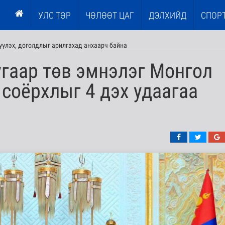
УЛС ТӨР
ЧӨЛӨӨТ ЦАГ
ДЭЛХИЙД
СПОР
үлэх, доголдлыг арилгахад анхаарч байна
гаар төв эмнэлэг Монгол
соёрхлыг 4 дэх удаагаа