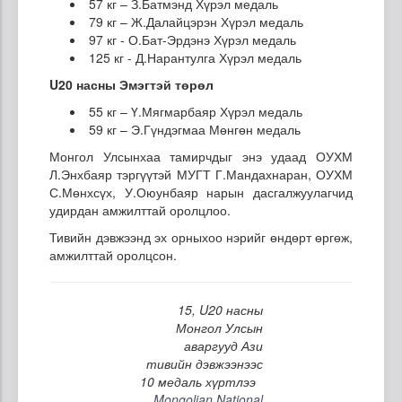
57 кг – З.Батмэнд Хүрэл медаль
79 кг – Ж.Далайцэрэн Хүрэл медаль
97 кг - О.Бат-Эрдэнэ Хүрэл медаль
125 кг - Д.Нарантулга Хүрэл медаль
U20 насны Эмэгтэй төрөл
55 кг – Ү.Мягмарбаяр Хүрэл медаль
59 кг – Э.Гүндэгмаа Мөнгөн медаль
Монгол Улсынхаа тамирчдыг энэ удаад ОУХМ
Л.Энхбаяр тэргүүтэй МУГТ Г.Мандахнаран, ОУХМ
С.Мөнхсүх, У.Оюунбаяр нарын дасгалжуулагчид
удирдан амжилттай оролцлоо.
Тивийн дэвжээнд эх орныхоо нэрийг өндөрт өргөж,
амжилттай оролцсон.
15, U20 насны
Монгол Улсын
аваргууд Ази
тивийн дэвжээнээс
10 медаль хүртлээ
Mongolian National