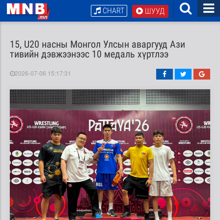
CHART
ШУУД
15, U20 насны Монгол Улсын аваргууд Ази
тивийн дэвжээнээс 10 медаль хүртлээ
2026-07-06 15:17:31