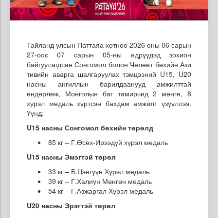
Тайланд улсын Паттаяа хотноо 2026 оны 06 сарын
27-оос 07 сарын 05-ны өдрүүдэд зохион
байгуулагдсан Сонгомол болон Чөлөөт бөхийн Ази
тивийн аварга шалгаруулах тэмцээний U15, U20
насны ангиллын барилдаанууд амжилттай
өндөрлөж, Монголын баг тамирчид 2 мөнгө, 8
хүрэл медаль хүртсэн бахдам амжилт үзүүллээ.
Үүнд:
U15 насны Сонгомол бөхийн төрөлд
85 кг – Г.Өсөх-Ирээдүй хүрэл медаль
U15 насны Эмэгтэй төрөл
33 кг – Б.Цэнгүүн Хүрэл медаль
39 кг – Г.Халиун Мөнгөн медаль
54 кг – Г.Азжаргал Хүрэл медаль
U20 насны Эрэгтэй төрөл