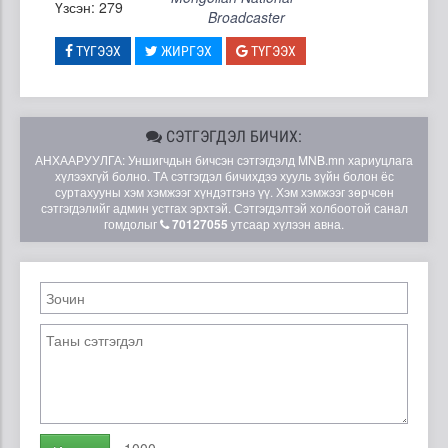
Үзсэн: 279
Broadcaster
ТҮГЭЭХ
ЖИРГЭХ
ТҮГЭЭХ
СЭТГЭГДЭЛ БИЧИХ:
АНХААРУУЛГА: Уншигчдын бичсэн сэтгэгдэлд MNB.mn хариуцлага
хүлээхгүй болно. ТА сэтгэгдэл бичихдээ хууль зүйн болон ёс
суртахууны хэм хэмжээг хүндэтгэнэ үү. Хэм хэмжээг зөрчсөн
сэтгэгдэлийг админ устгах эрхтэй. Сэтгэгдэлтэй холбоотой санал
гомдолыг
70127055
утсаар хүлээн авна.