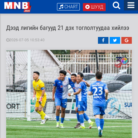
CHART
ШУУД
Дээд лигийн багууд 21 дэх тоглолтуудаа хийлээ
2026-07-05 10:53:40