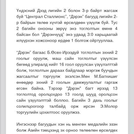
Үндэсний Дээд лигийн 2 болон 3-р байрт жагсаж
буй “Централ Сталлионс”, “Дэрэн” багууд лигийн 2-
р байрын төлөө хүчтэй өрсөлдөөн үзүүлж буй. Тус
2 багийн онооны зөрүү энэ тоглолтын өмнө 4
байсан бол “Дэрэнчүүд” энэ удаад 3:0 харьцаатай
илүүрхэн хожсоноор ердөө 1 болгож ойртууллаа.
“Дэрэн” багаас Б.Өсөх-Ирээдүй тоглолтын эхний 2
гоолыг оруулж, маш сайн тоглолтыг үзүүлсэн
бөгөөд улиралд нийт 16 гоол оруулсан үзүүлэлттэй
болж, тоглолтын дараах байдлаар мэргэж буучдын
жагсаалтыг тэргүүлж эхэлсэн.Мөн М.Батхишиг
өнөөдөр эхний 2 гоолын дамжуулалтыг гаргаж
өгсөн байна. Тэрээр "Дэрэн" багт ирээд 13
тоглолтод оролцохдоо 13 гоолд шууд оролцсон
сайн үзүүлэлттэй боллоо. Багийн 3 дахь гоолыг
солилцоогоор талбайд орж ирсэн Э.Молор
торгуулийн цохилтоос оруулжээ.
Ингэснээр багуудын хэн нь мөнгөн медалийн эзэн
болж Азийн тэмцээнд эх орноо төлөөлөн өрсөлдөх