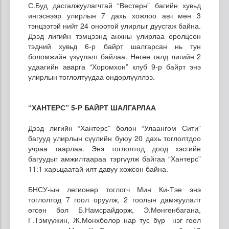
С.Буд дасгалжуулагчтай “Вестерн” багийн хувьд
ингэснээр улирлын 7 дахь хожлоо авч мөн 3
тэнцээтэй нийт 24 оноотой улирлыг дуусгаж байна.
Дээд лигийн тэмцээнд анхны улирлаа оролцсон
тэдний хувьд 6-р байрт шалгарсан нь тун
боломжийн үзүүлэлт байлаа. Нөгөө талд лигийн 2
удаагийн аварга “Хоромхон” клуб 9-р байрт энэ
улирлын тоглолтуудаа өндөрлүүллээ.
“ХАНТЕРС” 5-Р БАЙРТ ШАЛГАРЛАА
Дээд лигийн “Хантерс” болон “Улаангом Сити”
багууд улирлын сүүлийн буюу 20 дахь тоглолтдоо
учраа таарлаа. Энэ тоглолтод доод хэсгийн
багуудыг амжилтаараа тэргүүлж байгаа “Хантерс”
11:1 харьцаатай илт давуу хожсон байна.
БНСУ-ын легионер тоглогч Мин Ки-Тэе энэ
тоглолтод 7 гоол оруулж, 2 гоолын дамжуулалт
өгсөн бол Б.Намсрайдорж, Э.Мөнгөнбагана,
Г.Тэмүүжин, Ж.Мөнхболор нар тус бүр нэг гоол