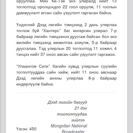
орууллаа. Мин Ки-Тэе энэ улиралд нийт 13
тоглолтод оролцохдоо 22 гоол оруулж, 11 гоолын
дамжуулалт өгсөн сайн үзүүлэлт гаргасан байна.
Үндэсний Дээд лигийн тэмцээнд 2 дахь улирлаа
тоглож буй “Хантерс” баг өнгөрсөн улирал 7-р
байраар лигийн тэмцээнээ дуусгаж байсан бол энэ
жилийн тэмцээнд амжилтаа ахиулж, 5-р байраар
дуусгалаа. Тэд улирлын 20 тоглолтод 11 хожил, 4
тэнцээ нийт 37 оноо авсан сайн үзүүлэлт гаргажээ.
“Улаангом Сити” багийн хувьд улирлын сүүлийн
тоглолтууддаа сайн хийж, нийт 11 оноо авснаар
Дээд лигийн анхны улирлаа 8-р байраар
өндөрлүүлж байна.
Дээд лигийн багууд
21 дэх
тоглолтуудаа
хийлээ
Mongolian National
Үзсэн: 450
Broadcaster