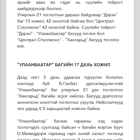
эрхийг авах вэ гэдэг нь сүүлийн тойрогт
шийдэгдэхээр боллоо.
Улирлын 21 тоглолтын дараах байдлаар “Дэрэн”
баг 13 хожил, 42 оноотой байгаа бол “Централ
Сталлионс” 43 оноотой байна. Сүүлийн тойрогт
"Дэрэн" - "Улаанбаатар" багууд тоглох бол
“Централ Сталлионс” - "Хангарьд" багууд тогллох
юм.
"УЛААНБААТАР" БАГИЙН 17 ДАХЬ ХОЖИЛ
Дээд лигт 3 дахь удаагаа түрүүлэх болзлоо
хангаад буй Б.Ганбат дасгалжуулагчтай
“Улаанбаатар” баг улирлын 21 дэх тоглолтоо
“Хангарьд” багийн эсрэг хийлээ. Багууд довтолгоо
зонхилсон нээлттэй тоглолтыг үзүүлж, Нийслэлчүүд
энэ удаад 4:3 харьцаатай хожсон байна.
“Улаанбаатар” багаас гарааны хэд хэдэн
тоглогчдоо суулгаад байсан ч багийн мэргэн бууч
О.Мижиддорж гараанд гарч эхний хагаст тоглоод
суусан юм. Ингэхдээ тэрээр 2 гоолыг оруулж нийт