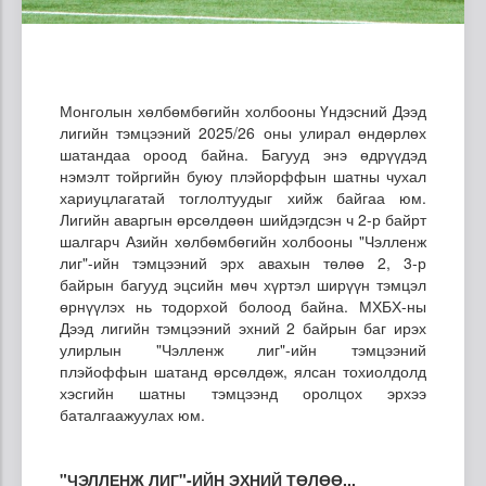
Монголын хөлбөмбөгийн холбооны Үндэсний Дээд
лигийн тэмцээний 2025/26 оны улирал өндөрлөх
шатандаа ороод байна. Багууд энэ өдрүүдэд
нэмэлт тойргийн буюу плэйорффын шатны чухал
хариуцлагатай тоглолтуудыг хийж байгаа юм.
Лигийн аваргын өрсөлдөөн шийдэгдсэн ч 2-р байрт
шалгарч Азийн хөлбөмбөгийн холбооны "Чэлленж
лиг"-ийн тэмцээний эрх авахын төлөө 2, 3-р
байрын багууд эцсийн мөч хүртэл ширүүн тэмцэл
өрнүүлэх нь тодорхой болоод байна. МХБХ-ны
Дээд лигийн тэмцээний эхний 2 байрын баг ирэх
улирлын "Чэлленж лиг"-ийн тэмцээний
плэйоффын шатанд өрсөлдөж, ялсан тохиолдолд
хэсгийн шатны тэмцээнд оролцох эрхээ
баталгаажуулах юм.
"ЧЭЛЛЕНЖ ЛИГ"-ИЙН ЭХНИЙ ТӨЛӨӨ...