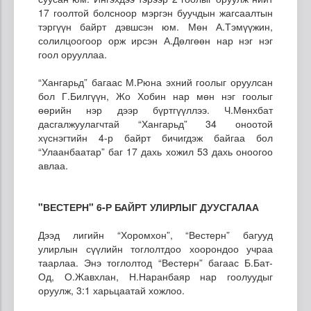
17 гоолтой болсноор мэргэн буучдын жагсаалтын
тэргүүн байрт дэвшсэн юм. Мөн А.Тэмүүжин,
солилцоогоор орж ирсэн А.Дөлгөөн нар нэг нэг
гоол орууллаа.
“Хангарьд” багаас М.Рюна эхний гоолыг оруулсан
бол Г.Билгүүн, Жо Хобин нар мөн нэг гоолыг
өөрийн нэр дээр бүртгүүллээ. Ч.Мөнхбат
дасгалжуулагчтай “Хангарьд” 34 оноотой
хүснэгтийн 4-р байрт бичигдэж байгаа бол
“Улаанбаатар” баг 17 дахь хожил 53 дахь оноогоо
авлаа.
"ВЕСТЕРН" 6-Р БАЙРТ УЛИРЛЫГ ДУУСГАЛАА
Дээд лигийн “Хоромхон”, “Вестерн” багууд
улирлын сүүлийн тоглолтдоо хоорондоо учраа
таарлаа. Энэ тоглолтод “Вестерн” багаас Б.Бат-
Од, О.Жавхлан, Н.Наранбаяр нар гоолуудыг
оруулж, 3:1 харьцаатай хожлоо.