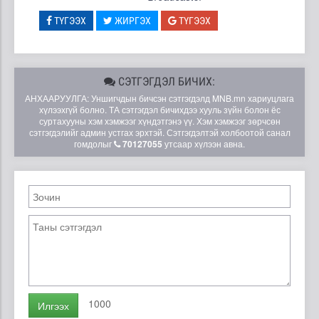
ТҮГЭЭХ
ЖИРГЭХ
ТҮГЭЭХ
СЭТГЭГДЭЛ БИЧИХ:
АНХААРУУЛГА: Уншигчдын бичсэн сэтгэгдэлд MNB.mn хариуцлага
хүлээхгүй болно. ТА сэтгэгдэл бичихдээ хууль зүйн болон ёс
суртахууны хэм хэмжээг хүндэтгэнэ үү. Хэм хэмжээг зөрчсөн
сэтгэгдэлийг админ устгах эрхтэй. Сэтгэгдэлтэй холбоотой санал
гомдолыг
70127055
утсаар хүлээн авна.
1000
Илгээх