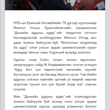
НҮБ-ын Ерөнхий Ассамблейн 79 дүгээр чуулганаар
Монгол Улсын Ерөнхийлөгчийн санаачилсан
“Дэлхийн адууны өдөр”-ийг тэмдэглэх тогтоол
батлагдсантай холбогдуулан Монгол Улсад анх
удаа зохион байгуулж буй “Монголын нүүдэлчид
ба адуу” олон улсын эрдэм шинжилгээний хурал
өнөөдөр Чингис хаан Үндэсний музейд эхэллээ.
Хурлыг нээж Соёл, спорт, аялал жуулчлал,
залуучуудын сайд Ж.Алдаржавхлан хэлсэн үгэндээ
“Адуу бол хүн төрөлхтний хөгжлийн түүхийг
бүтээлцсэн үнэт өв бөгөөд Монгол нутаг Төв Азийн
адууны соёлын хамгийн эртний ул мөрийг өөртөө
агуулсан түүхэн үнэ цэн бүхий газар юм” хэмээн
онцлов.
Мөн “Дэлхийн адууны өдөр”-ийг тохиолдуулан
зохион байгуулж буй энэхүү олон улсын эрдэм
шинжилгээний хурлыг цаашид уламжлал болгон