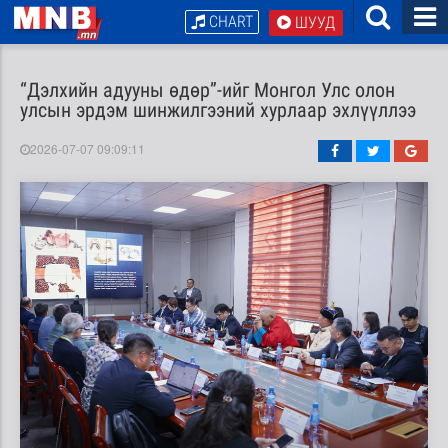
CHART
ШУУД
“Дэлхийн адууны өдөр”-ийг Монгол Улс олон
улсын эрдэм шинжилгээний хурлаар эхлүүллээ
2026-07-07 09:09:11