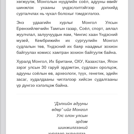
хөгжүүлж, Монголын нүүдлийн соёл, адууны өвийг
шинжлэх ухааны үндэслэлтэйгээр дэлхийд
сурталчлах нь чухал болохыг тэмдэглэлээ.
Энэ удаагийн хурлыг Монгол Улсын
Ерөнхийлөгчийн Тамгын газар, Соёл, спорт, аялал
жуулчлал, залуучуудын яам, Чингис хаан Үндэсний
музей, Кембрижийн их сургуулийн Монгол
судлалын төв, Үндэсний их баяр наадмыг зохион
байгуулах комисс хамтран зохион байгуулж байна.
Хуралд Монгол, Их Британи, ОХУ, Казахстан, Япон
зэрэг улсын 30 гаруй эрдэмтэн, судлаач оролцож,
адууны соёлын өв, археологи, түүх, генетик, эдийн
засаг, худалдааны чиглэлээр хийсэн судалгааны
үр дүнгээ хэлэлцэж байна.
“Дэлхийн адууны
өдөр”-ийг Монгол
Улс олон улсын
эрдэм
шинжилгээний
хурлаар эхлүүллээ