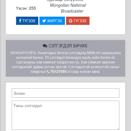
Mongolian National
Үзсэн: 255
Broadcaster
ТҮГЭЭХ
ЖИРГЭХ
ТҮГЭЭХ
СЭТГЭГДЭЛ БИЧИХ:
АНХААРУУЛГА: Уншигчдын бичсэн сэтгэгдэлд MNB.mn хариуцлага
хүлээхгүй болно. ТА сэтгэгдэл бичихдээ хууль зүйн болон ёс
суртахууны хэм хэмжээг хүндэтгэнэ үү. Хэм хэмжээг зөрчсөн
сэтгэгдэлийг админ устгах эрхтэй. Сэтгэгдэлтэй холбоотой санал
гомдолыг
70127055
утсаар хүлээн авна.