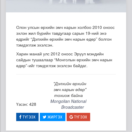
Олон улсын өрхийн эмч нарын холбоо 2010 оноос
эхлэн жил бүрийн тавдугаар сарын 19-ний энэ
өдрийг “Дэлхийн өрхийн эмч нарын өдөр” болгон
тэмдэглэж эхэлсэн.
Харин манай улс 2012 оноос Эрүүл мэндийн
сайдын тушаалаар “Монголын өрхийн эмч нарын
өдөр”-ийг тэмдэглэж эхэлсэн байдаг.
"Дэлхийн өрхийн
эмч нарын өдөр"
тохиож байна
Mongolian National
Үзсэн: 428
Broadcaster
ТҮГЭЭХ
ЖИРГЭХ
ТҮГЭЭХ