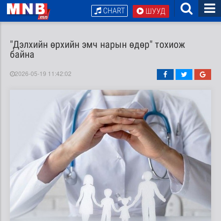
CHART
ШУУД
"Дэлхийн өрхийн эмч нарын өдөр" тохиож
байна
2026-05-19 11:42:02