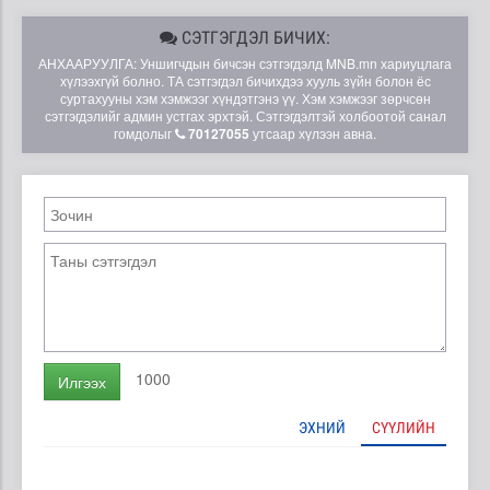
СЭТГЭГДЭЛ БИЧИХ:
АНХААРУУЛГА: Уншигчдын бичсэн сэтгэгдэлд MNB.mn хариуцлага
хүлээхгүй болно. ТА сэтгэгдэл бичихдээ хууль зүйн болон ёс
суртахууны хэм хэмжээг хүндэтгэнэ үү. Хэм хэмжээг зөрчсөн
сэтгэгдэлийг админ устгах эрхтэй. Сэтгэгдэлтэй холбоотой санал
гомдолыг
70127055
утсаар хүлээн авна.
1000
Илгээх
ЭХНИЙ
СҮҮЛИЙН