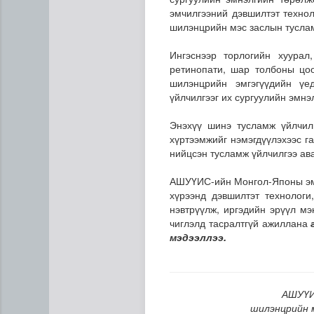
эмчилгээний дэвшилтэт технол
шилэнцрийн мэс заслын туслам
Ингэснээр торлогийн хуурал
ретинопати, шар толбоны цоо
шилэнцрийн эмгэгүүдийн үе
үйлчилгээг их сургуулийн эмнэ
Энэхүү шинэ тусламж үйлчил
Татварын өртэй шатахуун и
хүртээмжийг нэмэгдүүлэхээс г
нийцсэн тусламж үйлчилгээ ав
АШУҮИС-ийн Монгол-Японы эмн
хүрээнд дэвшилтэт технологи
нэвтрүүлж, иргэдийн эрүүл м
чиглэлд тасралтгүй ажиллана
мэдээллээ.
АШУҮИ
шилэнцрийн 