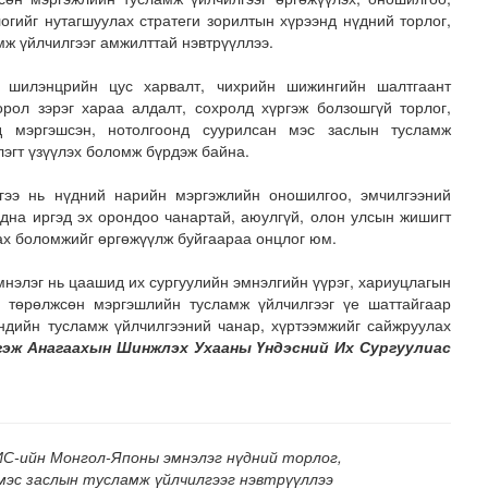
огийг нутагшуулах стратеги зорилтын хүрээнд нүдний торлог,
ж үйлчилгээг амжилттай нэвтрүүллээ.
, шилэнцрийн цус харвалт, чихрийн шижингийн шалтгаант
рол зэрэг хараа алдалт, сохролд хүргэж болзошгүй торлог,
д мэргэшсэн, нотолгоонд суурилсан мэс заслын тусламж
лэгт үзүүлэх боломж бүрдэж байна.
гээ нь нүдний нарийн мэргэжлийн оношилгоо, эмчилгээний
мпортлогч аан-үүдийн дансыг битүүмжлэхгүй
адна иргэд эх орондоо чанартай, аюулгүй, олон улсын жишигт
ах боломжийг өргөжүүлж буйгаараа онцлог юм.
элэг нь цаашид их сургуулийн эмнэлгийн үүрэг, хариуцлагын
, төрөлжсөн мэргэшлийн тусламж үйлчилгээг үе шаттайгаар
эндийн тусламж үйлчилгээний чанар, хүртээмжийг сайжруулах
гэж Анагаахын Шинжлэх Ухааны Үндэсний Их Сургуулиас
С-ийн Монгол-Японы эмнэлэг нүдний торлог,
мэс заслын тусламж үйлчилгээг нэвтрүүллээ