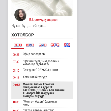
Өвөлжилтийн бэлтгэл
ажил, тулгамдаж
байгаа асууд..
Нийгэм
17 цаг 35 минутын өмнө
Б.Цоожчулуунцэцэг
Нутаг буцаагүй хун...
НИТХ-ын төлөөлөгчид
COP17 бага хурлын
ХӨТӨЛБӨР
бэлтгэл аж..
Нийгэм
17 цаг 41 минутын өмнө
”Хаадын бичээс" уран
Эфир завсарлав
00:25
бичлэгийн хээрийн
үзэсгэлэн..
“Цагийн хүрд” мэдээллийн
07:30
хөтөлбөр /давталт/
Энтертайнмент
“Эргүүлэг” ОАУСК 3-р анги
18 цаг 33 минутын өмнө
08:10
Хөгжилтэй үсгүүд
09:15
НҮБ-ын Хөгжлийн
хөтөлбөрийн Суурин
Монгол Улсын Ерөнхий
09:55
төлөөлөгч Итг..
Сайдын ивээл дор ITF
ТАЕКВОН-ДО-гийн Ази Тивийн
Улс төр
XI Аварга Шалгаруулах
Тэмцээн /шууд/
18 цаг 45 минутын өмнө
“Монгол бөхөн” баримтат
18:00
кино
“Шатах тослох
материал” нийлүүлэх
“Эвтэй дөрвөн амьтан”
18:20