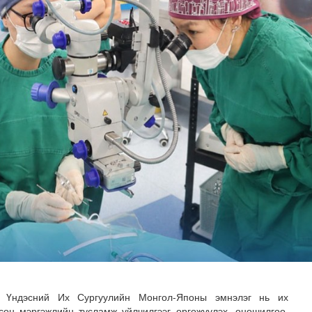
үйцэтгэл 37 орчим хувьтай үргэлжилж байна
 Үндэсний Их Сургуулийн Монгол-Японы эмнэлэг нь их
сөн мэргэжлийн тусламж үйлчилгээг өргөжүүлэх, оношилгоо,