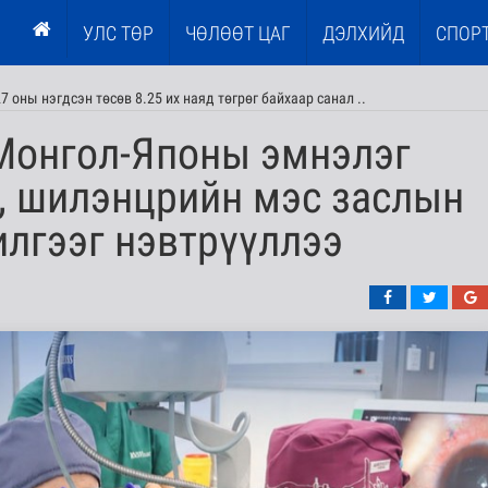
УЛС ТӨР
ЧӨЛӨӨТ ЦАГ
ДЭЛХИЙД
СПОР
оны нэгдсэн төсөв 8.25 их наяд төгрөг байхаар санал ..
онгол-Японы эмнэлэг
, шилэнцрийн мэс заслын
лгээг нэвтрүүллээ