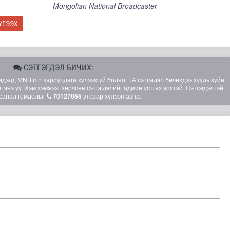
Mongolian National Broadcaster
ҮГЭЭХ
СЭТГЭГДЭЛ БИЧИХ:
элд MNB.mn хариуцлага хүлээхгүй болно. ТА сэтгэгдэл бичихдээ хууль зүйн
гэнэ үү. Хэм хэмжээг зөрчсөн сэтгэгдэлийг админ устгах эрхтэй. Сэтгэгдэлтэй
санал гомдолыг
70127055
утсаар хүлээн авна.
н хүрээнд Шадар сайд Н.Номтойбаяр Дорноговь аймагт ажи..