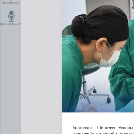
Цагийн хүрд
Найм арваннэг
“Сэлбэ хот” төслийн нийт г
Анагаахын Шинжлэх Ухааны
сургуулийн эмнэлгийн төрөлж