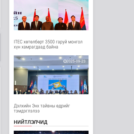
Нийгэм
48 минутын өмнө
Эрсдэл мэдэгдэх цэсэд
хүүхдэд аюул учруулж
болзо..
Нийгэм
50 минутын өмнө
ITEC хөтөлбөрт 3500 гаруй монгол
хүн хамрагдаад байна
НИТХ дахь МАН-ын
бүлэг хуралджээ
2025-09-23
Нийгэм
56 минутын өмнө
Монголын авто замын
талаас илүү хувь нь 13-
аас д..
Нийгэм
56 минутын өмнө
Дэлхийн Энх тайвны өдрийг
тэмдэглэлээ
Автомашины улсын
дугаар тэгш тоогоор
НИЙТЛЭЛЧИД
төгссөн бол..
Нийгэм
2 цаг 3 минутын өмнө