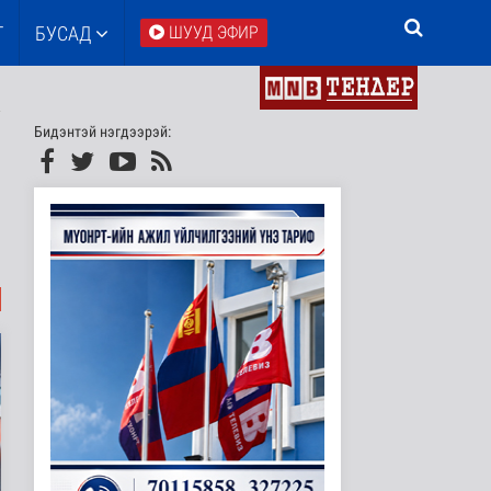
Т
БУСАД
ШУУД ЭФИР
Бидэнтэй нэгдээрэй: