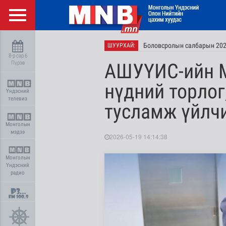
Боловсролын салбарын 2027 
ШУУРХАЙ:
8-р сар 6
Пүрэв
АШУҮИС-ийн М
нүдний торлог
Үндэсний
телевиз
тусламж үйлчи
Монголын
мэдээ
2026-05-19 14:14:38
Монголын
Үндэсний
радио