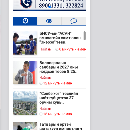
БНСУ-ын "АСАН"
эмнэлгийн хамт олон
"Энэрэл" төви..
6 минутын өмнө
Нийгэм
Боловсролын
салбарын 2027 оны
нэгдсэн төсөв 8.25..
Нийгэм
12 минутын өмнө
“Сэлбэ хот” төслийн
нийт гүйцэтгэл 37
орчим хувь..
Нийгэм
18 минутын өмнө
Татварын өртэй
шатахуун импортлогч