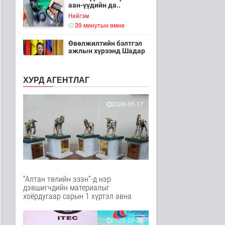
аан-үүдийн да..
Нийгэм
39 минутын өмнө
Өвөлжилтийн бэлтгэл
ажлын хүрээнд Шадар
сайд Н.Н..
Улс төр
ХУРД АГЕНТЛАГ
40 минутын өмнө
Нийслэлийн 5
2026-01-17
байршилд авто зам
болон гудамж шинэ..
Нийгэм
42 минутын өмнө
Шүүхээр хянан
шийдвэрлэгдсэн
хэргийн тоо сүүлийн..
Нийгэм
“Алтан төлийн эзэн”-д нэр
47 минутын өмнө
дэвшигчдийн материалыг
хоёрдугаар сарын 1 хүртэл авна
Өвлийн халаалтын
улиралд 80 мянган
тонн нүүрс нө..
2025-09-26