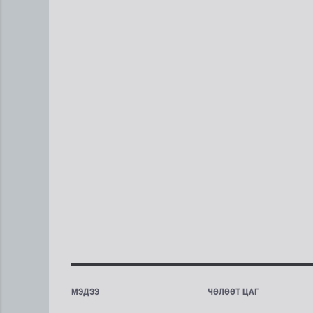
МЭДЭЭ
ЧӨЛӨӨТ ЦАГ