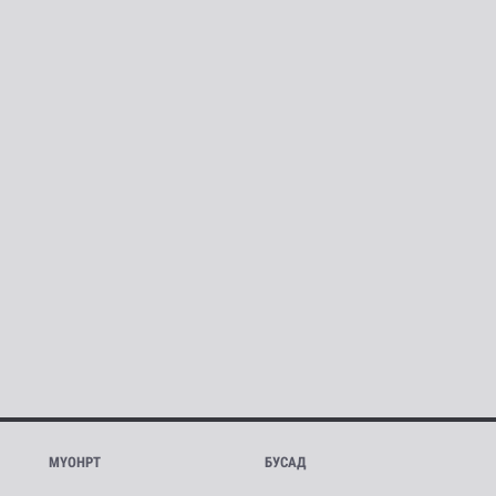
МҮОНРТ
БУСАД