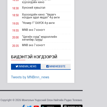
хүүхэлдэйн кино
нийлүүлэгчийг ..
Нийгэм
Хүнсний хувьсгал
18:30
18 цаг 13 минутын өмнө
Хүүхэлдэйн кино: “Аврагч
18:50
нохдын адал явдал” 4-р анги
“Улаанбаатар трам”
“Номер 1” ОАУСК 4-р анги
19:05
төслийг бүрэн
хэрэгжүүлснээр ..
MNB энэ 7 хоногт
19:55
Нийгэм
“Цагийн хүрд” мэдээллийн
18 цаг 24 минутын өмнө
20:00
хөтөлбөр /шууд/
MNB энэ 7 хоногт
ЦАГ АГААР:
20:35
Улаанбаатарт шөнөдөө
Монгол 99 “Би монгол хүн”
20:40
16 хэм дулаан
Дорноговь аймгаас /шууд/
БИДЭНТЭЙ НЭГДЭЭРЭЙ
Байгаль орчин
“Эргүүлэг” ОАУСК 4-р анги
22:10
19 цаг 47 минутын өмнө
/MNBMN_NEWS
/MNBWEBSITE
“Гэрэлтэй цонх” үдшийн
23:25
хөтөлбөр
ЗГ: 16 төрлийн эмийг
нэг эх үүсвэрээс
Tweets by MNBmn_news
худалдан а..
Улс төр
19 цаг 53 минутын өмнө
ЗГ: Монгол Улс
“COP17”-д “Тал хээрийн
Copyright © 2026 Монголын Үндэсний Олон Нийтийн Радио Телевиз.
төлөвлөгөө..