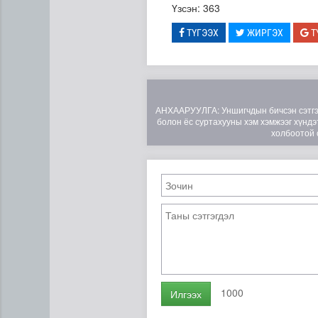
Үзсэн: 363
ТҮГЭЭХ
ЖИРГЭХ
Т
АНХААРУУЛГА: Уншигчдын бичсэн сэтгэгд
болон ёс суртахууны хэм хэмжээг хүндэт
холбоотой 
Өвөлжилтийн бэлтгэл ажлы
1000
Илгээх