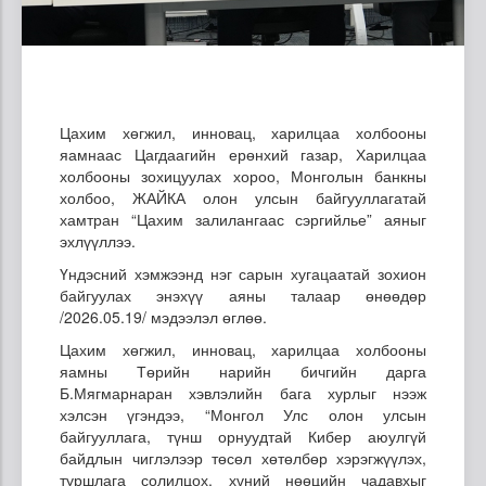
Цахим хөгжил, инновац, харилцаа холбооны
яамнаас Цагдаагийн ерөнхий газар, Харилцаа
холбооны зохицуулах хороо, Монголын банкны
холбоо, ЖАЙКА олон улсын байгууллагатай
хамтран “Цахим залилангаас сэргийлье” аяныг
эхлүүллээ.
Үндэсний хэмжээнд нэг сарын хугацаатай зохион
байгуулах энэхүү аяны талаар өнөөдөр
/2026.05.19/ мэдээлэл өглөө.
Цахим хөгжил, инновац, харилцаа холбооны
яамны Төрийн нарийн бичгийн дарга
Б.Мягмарнаран хэвлэлийн бага хурлыг нээж
хэлсэн үгэндээ, “Монгол Улс олон улсын
байгууллага, түнш орнуудтай Кибер аюулгүй
байдлын чиглэлээр төсөл хөтөлбөр хэрэгжүүлэх,
туршлага солилцох, хүний нөөцийн чадавхыг