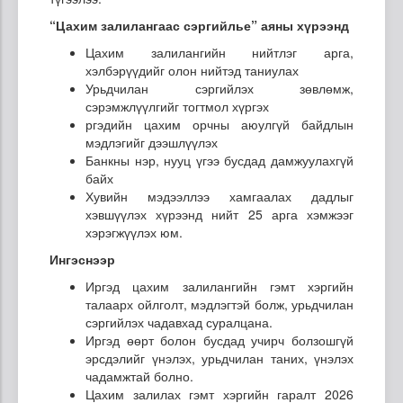
“Цахим залилангаас сэргийлье” аяны хүрээнд
Цахим залилангийн нийтлэг арга,
хэлбэрүүдийг олон нийтэд таниулах
Урьдчилан сэргийлэх зөвлөмж,
сэрэмжлүүлгийг тогтмол хүргэх
ргэдийн цахим орчны аюулгүй байдлын
мэдлэгийг дээшлүүлэх
Банкны нэр, нууц үгээ бусдад дамжуулахгүй
байх
Хувийн мэдээллээ хамгаалах дадлыг
хэвшүүлэх хүрээнд нийт 25 арга хэмжээг
хэрэгжүүлэх юм.
Ингэснээр
Иргэд цахим залилангийн гэмт хэргийн
талаарх ойлголт, мэдлэгтэй болж, урьдчилан
сэргийлэх чадавхад суралцана.
Иргэд өөрт болон бусдад учирч болзошгүй
эрсдэлийг үнэлэх, урьдчилан таних, үнэлэх
чадамжтай болно.
Цахим залилах гэмт хэргийн гаралт 2026