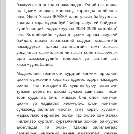
бэхжүүлэхэд анхаарч ажилладаг. Үүний нэг илрэл
нь Цахим хөгжил, инновац, харилцаа холбооны
яам, Япон Улсын ЖАЙКА олон улсын байгууллага
хамтран хэрэгжүүлж буй “Кибер аюулгүй байдлын
хүний нөөцийг чадавхжуулах 2024-2026 хөтөлбөр”
юм. Хөтөлбөрийн хүрээнд цахим орчны аюулгүй
байдал, цахим хэрэглээний мэдлэг, мэдээллийг
нэмэгдүүлэх, цахим залилангийн гэмт хэргээс
урьдчилан сэргийлэхэд чиглэсэн соён гэгээрүүлэх
арга хэмжээнүүдийг тодорхой үе шаттай авч
хэрэгжүүлж байна.
Мэдээллийн технологи хурдтай хөгжиж, иргэдийн
цахим сүлжээний хэрэглээ өдрөөс өдөрт нэмэгдэж
байна. Нийт иргэдийн 83 хувь нь буюу таван хүн
тутмын дөрөв нь цахим сүлжээ ашигладаг гэсэн
тоон судалгаа бий. Тиймээс бид олон нийтийн
цахим ур чадварыг хөгжүүлэх, олон нийтийн
сүлжээнд залилан мэхлэх гэмт хэрэг, хуурамч
мэдээллээс өөрийгөө болон гэр бүлээ хамгаалах
чиглэлээр сургалт, сурталчилгаа зохион байгуулж
ажилладаг. Та бүхэн “Цахим залилангаас
сэргийлье” үндэсний аяныг дэмжээрэй” хэмээн