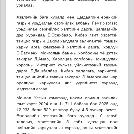
уриалав.
Хэвлэлийн бага хуралд мөн Цагдаагийн ерөнхий
газрын урьдчилан сэргийлэх албаны Гэмт хэргээс
урьдчилан сэргийлэх хэлтсийн дарга, цагдаагийн
дэд хурандаа Б.Өсөхбаяр, Кибер гэмт хэрэгтэй
тэмцэх газрын Цахим халдлага залилантай тэмцэх
хариу арга хэмжээний хэлтсийн дарга, хошууч
Э.Батмөнх, Монголын банкны холбооны гүйцэтгэх
захирал Л.Амар, Харилцаа холбооны зохицуулах
хорооны Интернет сүлжээ үйлчилгээний газрын
дарга Б.Дашбалбар, Кибер халдлага, зөрчилтэй
тэмцэх нийтийн төвийн захирал Э.Амарсанаа нар
оролцож, хариуцсан чиг үүргийнхээ хүрээнд
мэдээлэл өглөө.
Монгол Улсын хэмжээнд цахим орчинд залилах
гэмт хэрэг 2024 онд 11,711 байсан бол 2025 онд
12,233 болж 522 нэгжээр буюу 4.5 хувиар өсчээ.
Өнөөдрийн хэвлэлийн бага хуралд 10 гаруй
телевиз, мэдээллийн 5 сайт хүрэлцэн ирж
нийгмийн хариуцлагын хүрээнд аяны мэдээллийг
түгээлээ.