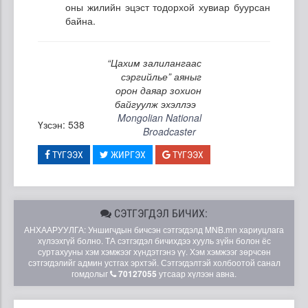
оны жилийн эцэст тодорхой хувиар буурсан
байна.
“Цахим залилангаас
сэргийлье” аяныг
орон даяар зохион
байгуулж эхэллээ
Mongolian National
Үзсэн: 538
Broadcaster
ТҮГЭЭХ
ЖИРГЭХ
ТҮГЭЭХ
СЭТГЭГДЭЛ БИЧИХ:
АНХААРУУЛГА: Уншигчдын бичсэн сэтгэгдэлд MNB.mn хариуцлага
хүлээхгүй болно. ТА сэтгэгдэл бичихдээ хууль зүйн болон ёс
суртахууны хэм хэмжээг хүндэтгэнэ үү. Хэм хэмжээг зөрчсөн
сэтгэгдэлийг админ устгах эрхтэй. Сэтгэгдэлтэй холбоотой санал
гомдолыг
70127055
утсаар хүлээн авна.