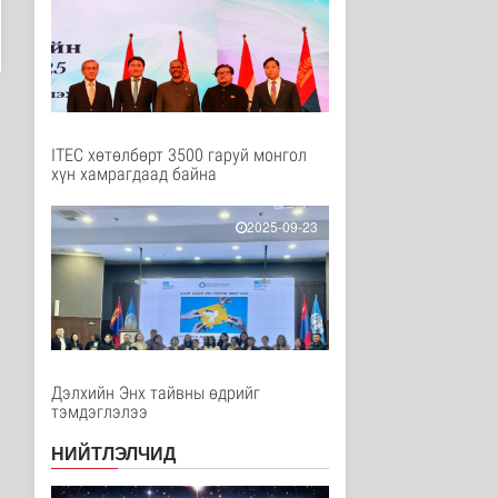
Нийгэм
4 цаг 12 минутын өмнө
Геологи, хайгуулын
салбарт “Oxus Metals
AI” комп..
Улс төр
4 цаг 27 минутын өмнө
ITEC хөтөлбөрт 3500 гаруй монгол
хүн хамрагдаад байна
COP17 хурлын үеэр
"Нарантуул",
"Дүнжингарав" худ..
2025-09-23
Нийгэм
5 цаг 34 минутын өмнө
Европ дахь "Монгол гэр"
зусланд 8 улсаас 35
хүүх..
Энтертайнмент
5 цаг 43 минутын өмнө
Дэлхийн Энх тайвны өдрийг
тэмдэглэлээ
Унгар Улс эрчим хүчээ
хэмнэх зорилгоор
НИЙТЛЭЛЧИД
хязгаарла..
Дэлхийд