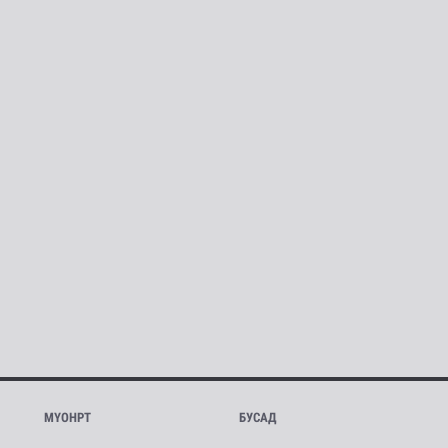
МҮОНРТ
БУСАД