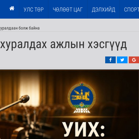
УЛС ТӨР
ЧӨЛӨӨТ ЦАГ
ДЭЛХИЙД
СПОР
 хуралдаан болж байна
 хуралдах ажлын хэсгүүд