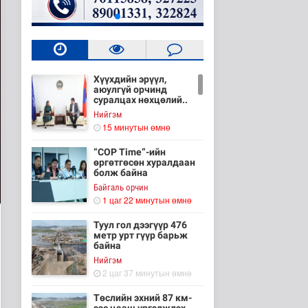
Хүүхдийн эрүүл,
аюулгүй орчинд
суралцах нөхцөлий..
Нийгэм
15 минутын өмнө
“COP Time”-ийн
өргөтгөсөн хуралдаан
болж байна
Байгаль орчин
1 цаг 22 минутын өмнө
Туул гол дээгүүр 476
метр урт гүүр барьж
байна
Нийгэм
2 цаг 37 минутын өмнө
Төслийн эхний 87 км-