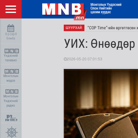
“COP Time”-ийн өргөтгөсөн
ШУУРХАЙ:
8-р сар 8
Бямба
УИХ: Өнөөдөр
Үндэсний
2026-05-20 07:01:53
телевиз
Монголын
мэдээ
Монголын
Үндэсний
радио