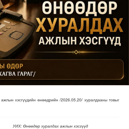
рт гүүр барьж байна
ажлын хэсгүүдийн өнөөдрийн /2026.05.20/ хуралдааны товыг
УИХ: Өнөөдөр хуралдах ажлын хэсгүүд