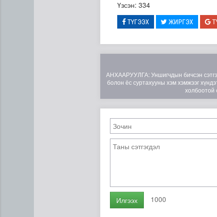
Үзсэн: 334
ТҮГЭЭХ
ЖИРГЭХ
Т
АНХААРУУЛГА: Уншигчдын бичсэн сэтгэгд
болон ёс суртахууны хэм хэмжээг хүндэт
холбоотой 
Төслийн эхний 87 км-ээс ц
1000
Илгээх