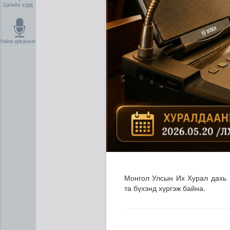
Цагийн хүрд
Найм арваннэг
Туул гол дээгүүр 476 метр у
Монгол Улсын Их Хурал дахь 
та бүхэнд хүргэж байна.