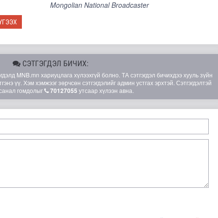
Mongolian National Broadcaster
ҮГЭЭХ
СЭТГЭГДЭЛ БИЧИХ:
элд MNB.mn хариуцлага хүлээхгүй болно. ТА сэтгэгдэл бичихдээ хууль зүйн
гэнэ үү. Хэм хэмжээг зөрчсөн сэтгэгдэлийг админ устгах эрхтэй. Сэтгэгдэлтэй
санал гомдолыг
70127055
утсаар хүлээн авна.
ааш үргэлжлэх хэсгүүдэд төмөр замын дээд бүтцийн ажил..