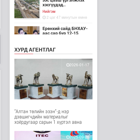
ээс цааш үргэлжлэх
хэсгүүдэд..
Нийгэм
2 цаг 47 минутын өмнө
Ерөнхий сайд БНХАУ-
аас сар бүр 12-15
мянган тонн..
Улс төр
ХУРД АГЕНТЛАГ
2 цаг 53 минутын өмнө
Газар чөлөөлөлт, нөхөн
2026-01-17
олговрын асуудлыг
хуулийн..
Нийгэм
2 цаг 56 минутын өмнө
Бамбай хоншоорт
могойд хатгуулахаас
сэрэмжлээрэй
“Алтан төлийн эзэн”-д нэр
Эрүүл мэнд
дэвшигчдийн материалыг
4 цаг 3 минутын өмнө
хоёрдугаар сарын 1 хүртэл авна
Ц.Идэрбат: Мал
эмнэлгийн салбарын
2025-09-26
өрсөлдөх чадва..