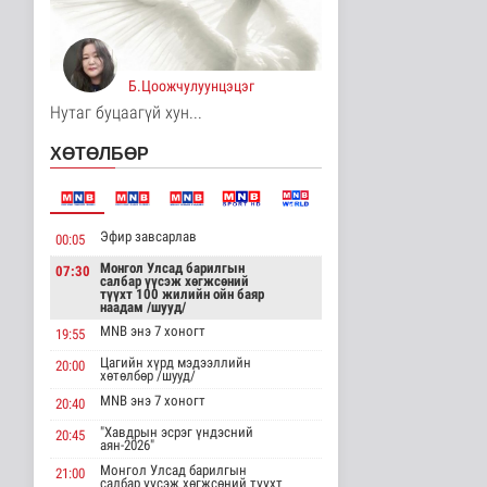
Торгоны замын цуваа
6000 гаруй километр
зам туул..
Байгаль орчин
Б.Цоожчулуунцэцэг
5 цаг 26 минутын өмнө
Нутаг буцаагүй хун...
"ДЦС-3” ТӨХК-ийн нэн
ХӨТӨЛБӨР
шаардлагатай
“Турбингенерат..
Улс төр
6 цаг 40 минутын өмнө
Эфир завсарлав
00:05
“Цааснаас чөлөөлье”
зөвлөлдөх хэлэлцүүлэг
Монгол Улсад барилгын
07:30
салбар үүсэж хөгжсөний
боллоо
түүхт 100 жилийн ойн баяр
Улс төр
наадам /шууд/
6 цаг 42 минутын өмнө
MNB энэ 7 хоногт
19:55
Цагийн хүрд мэдээллийн
“Нүүрс-пиролизын
20:00
хөтөлбөр /шууд/
үйлдвэр” төслийн
чиглэл, хамтын..
MNB энэ 7 хоногт
20:40
Нийгэм
"Хавдрын эсрэг үндэсний
20:45
6 цаг 45 минутын өмнө
аян-2026"
Монгол Улсад барилгын
21:00
ЦАГ АГААР:
салбар үүсэж хөгжсөний түүхт