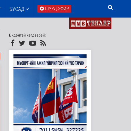
Т
БУСАД
ШУУД ЭФИР
Бидэнтэй нэгдээрэй: