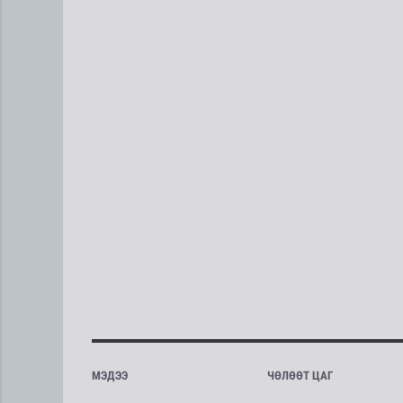
МЭДЭЭ
ЧӨЛӨӨТ ЦАГ