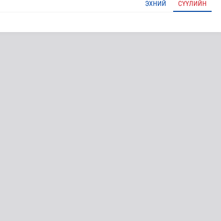
ЭХНИЙ
СҮҮЛИЙН
 бүр 12-15 мянган тонн АИ-92 автобензин тогтмол нийл..