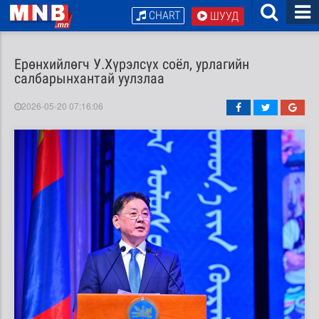
CHART
ШУУД
Ерөнхийлөгч У.Хүрэлсүх соёл, урлагийн
салбарынхантай уулзлаа
2026-05-20 07:16:06