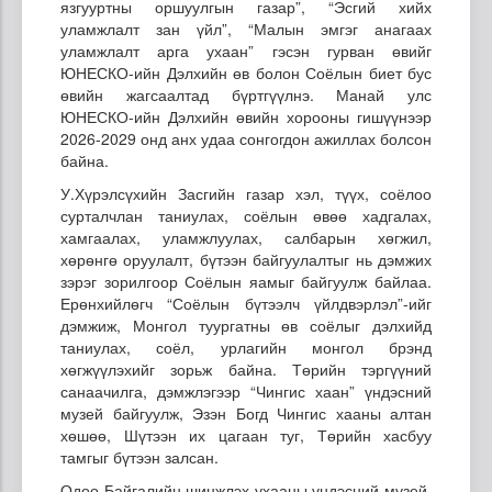
язгууртны оршуулгын газар”, “Эсгий хийх
уламжлалт зан үйл”, “Малын эмгэг анагаах
уламжлалт арга ухаан” гэсэн гурван өвийг
ЮНЕСКО-ийн Дэлхийн өв болон Соёлын биет бус
өвийн жагсаалтад бүртгүүлнэ. Манай улс
ЮНЕСКО-ийн Дэлхийн өвийн хорооны гишүүнээр
2026-2029 онд анх удаа сонгогдон ажиллах болсон
байна.
У.Хүрэлсүхийн Засгийн газар хэл, түүх, соёлоо
сурталчлан таниулах, соёлын өвөө хадгалах,
хамгаалах, уламжлуулах, салбарын хөгжил,
хөрөнгө оруулалт, бүтээн байгуулалтыг нь дэмжих
зэрэг зорилгоор Соёлын яамыг байгуулж байлаа.
Ерөнхийлөгч “Соёлын бүтээлч үйлдвэрлэл”-ийг
дэмжиж, Монгол туургатны өв соёлыг дэлхийд
таниулах, соёл, урлагийн монгол брэнд
хөгжүүлэхийг зорьж байна. Төрийн тэргүүний
санаачилга, дэмжлэгээр “Чингис хаан” үндэсний
музей байгуулж, Эзэн Богд Чингис хааны алтан
хөшөө, Шүтээн их цагаан туг, Төрийн хасбуу
тамгыг бүтээн залсан.
Одоо Байгалийн шинжлэх ухааны үндэсний музей,