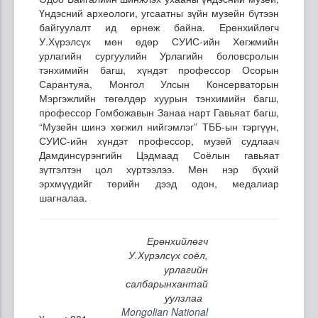
Үндэсний археологи, угсаатны зүйн музейн бүтээн
байгуулалт ид өрнөж байна. Ерөнхийлөгч
У.Хүрэлсүх мөн өдөр СУИС-ийн Хөгжмийн
урлагийн сургуулийн Урлагийн боловсролын
тэнхимийн багш, хүндэт профессор Осорын
Сарантуяа, Монгол Улсын Консерваторын
Мэргэжлийн төгөлдөр хуурын тэнхимийн багш,
профессор Гомбожавын Занаа нарт Гавьяат багш,
“Музейн шинэ хөгжил нийгэмлэг” ТББ-ын тэргүүн,
СУИС-ийн хүндэт профессор, музей судлаач
Дамдинсүрэнгийн Цэдмаад Соёлын гавьяат
зүтгэлтэн цол хүртээлээ. Мөн нэр бүхий
эрхмүүдийг төрийн дээд одон, медалиар
шагналаа.
Ерөнхийлөгч
У.Хүрэлсүх соёл,
урлагийн
салбарынхантай
уулзлаа
Mongolian National