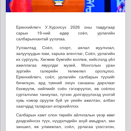
Ерөнхийлөгч У.Хүрэлсүх 2026 оны тавдугаар
сарын 19-ний өдөр соёл, урлагийн
салбарынхантай уулзлаа.
Уулзалтад Соёл, спорт, аялал жуулчлал,
залуучуудын яам, харьяа агентлаг, Соёл, урлагийн
их сургууль, Хөгжим бүжгийн коллеж, нийслэлд үйл
ажиллагаа явуулдаг музей, Монголын уран
зургийн галерейн төлөөлөл оролцлоо.
Ерөнхийлөгч, соёл, урлагийн салбарын түүхийг
бичилцэн, ард түмний оюун санааны дархлааг
бэхжүүлж, нийгмийг соён гэгээрүүлэх, өв соёлоо
сурталчлан таниулах, түгээн дэлгэрүүлэхэд үнэтэй
хувь нэмэр оруулж буй үе үеийн ажилтан, албан
хаагчдад талархал илэрхийллээ.
Салбарын хамт олон төрийн айлчлалын үеэр өвөг
дээдсийнхээ түүх, нүүдэлчдийн ахуй амьдрал, зан
заншил, өв уламжлал, соёл, урлагаа үзэсгэлэн,