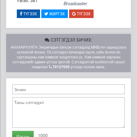
Үзсэн: 381
Broadcaster
ТҮГЭЭХ
ЖИРГЭХ
ТҮГЭЭХ
СЭТГЭГДЭЛ БИЧИХ:
АНХААРУУЛГА: Уншигчдын бичсэн сэтгэгдэлд MNB.mn хариуцлага
хүлээхгүй болно. ТА сэтгэгдэл бичихдээ хууль зүйн болон ёс
суртахууны хэм хэмжээг хүндэтгэнэ үү. Хэм хэмжээг зөрчсөн
сэтгэгдэлийг админ устгах эрхтэй. Сэтгэгдэлтэй холбоотой санал
гомдолыг
70127055
утсаар хүлээн авна.
1000
Илгээх