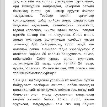
хүндэтгэлийн тоглолтоор дамжуулан сурталчилж,
ард түмнүүдийн найрамдал, нөхөрлөл батжин
бэхжихэд үнэтэй хувь нэмэр оруулж байгааг
тэмдэглэлээ. Тэрбээр төрийн тэргүүнээр
сонгогдсоноос хойш хийсэн ажил, санаачилсан
үндэсний хөдөлгөөн, хөтөлбөрийн хэрэгжилт,
гадаад харилцаа, нийгэм, эдийн засгийн байдал
зэргийн талаар товч танилцууллаа. Соёл, спорт,
аялал жуулчлал, залуучуудын салбарт улсын
хэмжээнд 486 байгууллагад 7,000 гаруй хүн
ажиллаж байна. Яамнаас гадна хэрэгжүүлэгч 2
агентлаг, харьяа 26 соёлын байгууллага, аймаг,
нийслэлийн Соёл урлаг, аялал жуулчлал,
залуучуудын 22 газар, орон нутгийн 24 театр,
чуулга, 23 музей, 24 номын сан, 333 соёлын төв
төрийн үйлчилгээг хүргэдэг.
Яам цаашид Үндэсний урлагийн их театрын бүтээн
байгуулалт, салбарын ажилтан, албан хаагчдын
цалин хөлсийг нэмэгдүүлэх, соёлын зөөлөн хүчний
бодлогыг олон улсад сурталчлан таниулахад
онцгой анхаарч байна. Соёл, спорт, аялал
жуулчлал, залуучуудын яам энэ онд “Хүннү