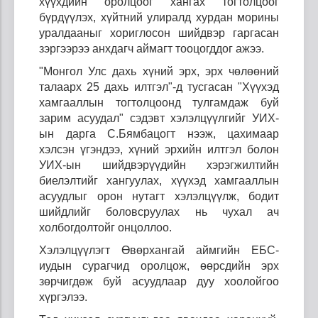
хүүхдийн оролцоог хангах тогтолцоог
бүрдүүлэх, хүйтний улиралд хурдан морины
уралдааныг хориглосон шийдвэр гаргасан
зэргээрээ анхдагч аймагт тооцогддог ажээ.
"Монгол Улс дахь хүний эрх, эрх чөлөөний
талаарх 25 дахь илтгэл"-д тусгасан "Хүүхэд
хамгааллын тогтолцоонд тулгамдаж буй
зарим асуудал"
сэдэвт
х
элэлцүүлгийг УИХ-
ын дарга С.Бямбацогт нээж, цахимаар
хэлсэн үгэндээ, хүний эрхийн илтгэл болон
УИХ-ын шийдвэрүүдийн хэрэгжилтийн
биелэлтийг хангуулах, хүүхэд хамгааллын
асуудлыг орон нутагт хэлэлцүүлж, бодит
шийдлийг боловсруулах нь чухал ач
холбогдолтойг онцоллоо.
Хэлэлцүүлэгт Өвөрхангай аймгийн ЕБС-
иудын сурагчид оролцож, өөрсдийн эрх
зөрчигдөж буй асуудлаар дуу хоолойгоо
хүргэлээ.