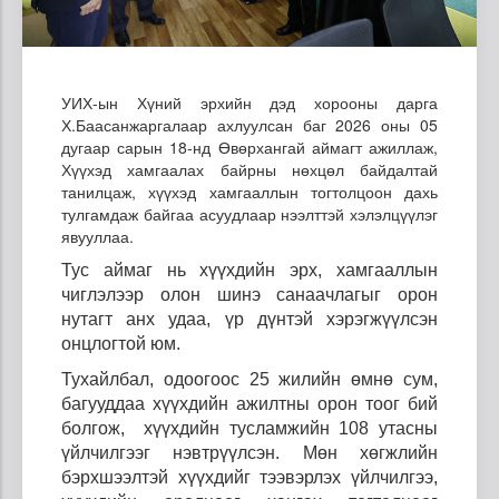
УИХ-ын Хүний эрхийн дэд хорооны дарга
Х.Баасанжаргалаар ахлуулсан баг 2026 оны 05
дугаар сарын 18-нд Өвөрхангай аймагт ажиллаж,
Хүүхэд хамгаалах байрны нөхцөл байдалтай
танилцаж, хүүхэд хамгааллын тогтолцоон дахь
тулгамдаж байгаа асуудлаар нээлттэй хэлэлцүүлэг
явууллаа.
Тус аймаг нь хүүхдийн эрх, хамгааллын
чиглэлээр олон шинэ санаачлагыг орон
нутагт анх удаа, үр дүнтэй хэрэгжүүлсэн
онцлогтой юм.
Тухайлбал, одоогоос 25 жилийн өмнө сум,
багууддаа хүүхдийн ажилтны орон тоог бий
болгож, хүүхдийн тусламжийн 108 утасны
үйлчилгээг нэвтрүүлсэн. Мөн хөгжлийн
бэрхшээлтэй хүүхдийг тээвэрлэх үйлчилгээ,