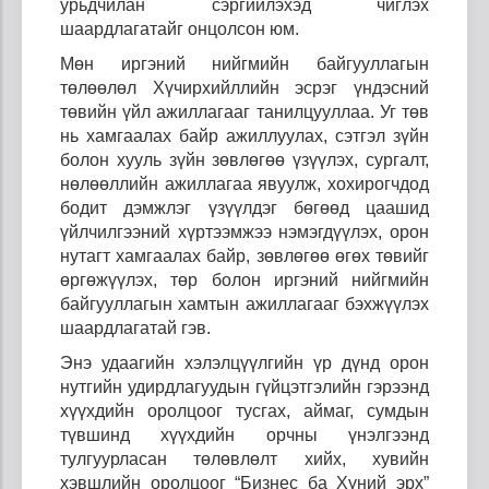
урьдчилан сэргийлэхэд чиглэх
шаардлагатайг онцолсон юм.
Мөн иргэний нийгмийн байгууллагын
төлөөлөл Хүчирхийллийн эсрэг үндэсний
төвийн үйл ажиллагааг танилцууллаа. Уг төв
нь хамгаалах байр ажиллуулах, сэтгэл зүйн
болон хууль зүйн зөвлөгөө үзүүлэх, сургалт,
нөлөөллийн ажиллагаа явуулж, хохирогчдод
бодит дэмжлэг үзүүлдэг бөгөөд цаашид
үйлчилгээний хүртээмжээ нэмэгдүүлэх, орон
нутагт хамгаалах байр, зөвлөгөө өгөх төвийг
өргөжүүлэх, төр болон иргэний нийгмийн
байгууллагын хамтын ажиллагааг бэхжүүлэх
шаардлагатай гэв.
Энэ удаагийн
хэлэлцүүлгийн үр дүнд орон
нутгийн удирдлагуудын гүйцэтгэлийн гэрээнд
хүүхдийн оролцоог тусгах, аймаг, сумдын
түвшинд хүүхдийн орчны үнэлгээнд
тулгуурласан төлөвлөлт хийх, хувийн
хэвшлийн оролцоог “Бизнес ба Хүний эрх”