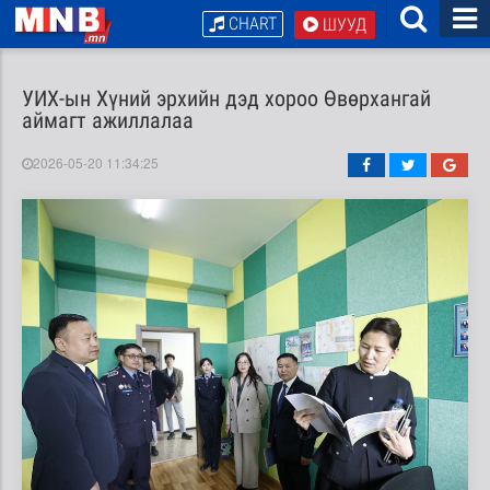
CHART
ШУУД
УИХ-ын Хүний эрхийн дэд хороо Өвөрхангай
аймагт ажиллалаа
2026-05-20 11:34:25