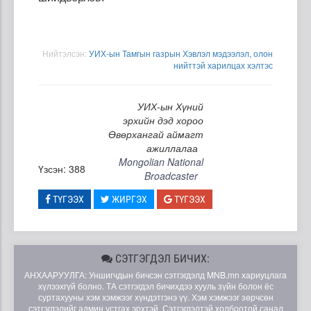
Нийтэлсэн:
УИХ-ын Тамгын газрын Хэвлэл мэдээлэл, олон
нийттэй харилцах хэлтэс
УИХ-ын Хүний
эрхийн дэд хороо
Өвөрхангай аймагт
ажиллалаа
Mongolian National
Үзсэн: 388
Broadcaster
ТҮГЭЭХ
ЖИРГЭХ
ТҮГЭЭХ
СЭТГЭГДЭЛ БИЧИХ:
АНХААРУУЛГА: Уншигчдын бичсэн сэтгэгдэлд MNB.mn хариуцлага
хүлээхгүй болно. ТА сэтгэгдэл бичихдээ хууль зүйн болон ёс
суртахууны хэм хэмжээг хүндэтгэнэ үү. Хэм хэмжээг зөрчсөн
сэтгэгдэлийг админ устгах эрхтэй. Сэтгэгдэлтэй холбоотой санал