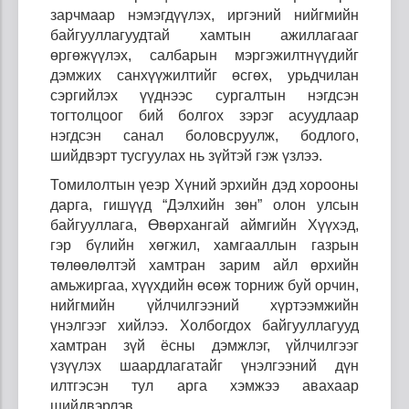
зарчмаар нэмэгдүүлэх, иргэний нийгмийн
байгууллагуудтай хамтын ажиллагааг
өргөжүүлэх, салбарын мэргэжилтнүүдийг
дэмжих санхүүжилтийг өсгөх, урьдчилан
сэргийлэх үүднээс сургалтын нэгдсэн
тогтолцоог бий болгох зэрэг асуудлаар
нэгдсэн санал боловсруулж, бодлого,
шийдвэрт тусгуулах нь зүйтэй гэж үзлээ.
Томилолтын үеэр Хүний эрхийн дэд хорооны
дарга, гишүүд
“
Дэлхийн зөн” олон улсын
байгууллага, Өвөрхангай аймгийн Хүүхэд,
гэр бүлийн хөгжил, хамгааллын газрын
төлөөлөлтэй хамтран зарим айл өрхийн
амьжиргаа, хүүхдийн өсөж торниж буй орчин,
нийгмийн үйлчилгээний хүртээмжийн
үнэлгээг хийлээ. Холбогдох байгууллагууд
хамтран зүй ёсны дэмжлэг, үйлчилгээг
үзүүлэх шаардлагатайг үнэлгээний дүн
илтгэсэн тул арга хэмжээ авахаар
шийдвэрлэв.