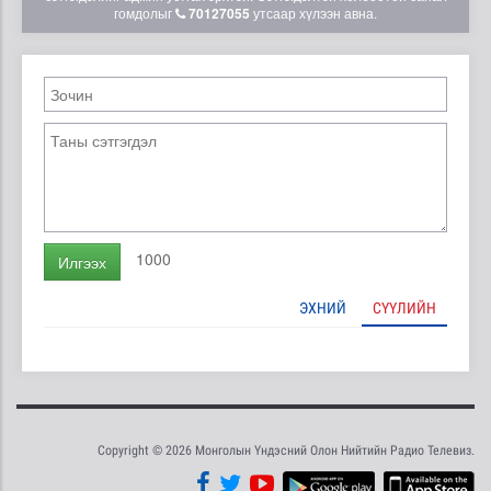
гомдолыг
70127055
утсаар хүлээн авна.
1000
Илгээх
ЭХНИЙ
СҮҮЛИЙН
Copyright © 2026 Монголын Үндэсний Олон Нийтийн Радио Телевиз.