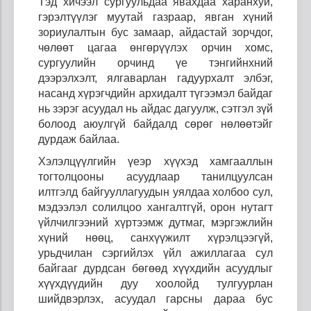
Тэд хичээл сургуульдаа явахдаа харанхуй,
гэрэлтүүлэг муутай газраар, явган хүний
зориулалтын бус замаар, айдастай зорчдог,
чөлөөт цагаа өнгөрүүлэх орчин хомс,
сургуулийн орчинд үе тэнгийнхний
дээрэлхэлт, ялгаварлан гадуурхалт элбэг,
насанд хүрэгчдийн архидалт түгээмэл байдаг
нь зэрэг асуудал нь айдас дагуулж, сэтгэл зүй
болоод аюулгүй байдалд сөрөг нөлөөтэйг
дурдаж байлаа.
Хэлэлцүүлгийн үеэр хүүхэд хамгааллын
тогтолцооны асуудлаар танилцуулсан
илтгэлд байгууллагуудын уялдаа холбоо сул,
мэдээлэл солилцоо хангалтгүй, орон нутагт
үйлчилгээний хүртээмж дутмаг, мэргэжлийн
хүний нөөц, санхүүжилт хүрэлцээгүй,
урьдчилан сэргийлэх үйл ажиллагаа сул
байгааг дурдсан бөгөөд хүүхдийн асуудлыг
хүүхдүүдийн дуу хоолойд тулгуурлан
шийдвэрлэх, асуудал гарсны дараа бус