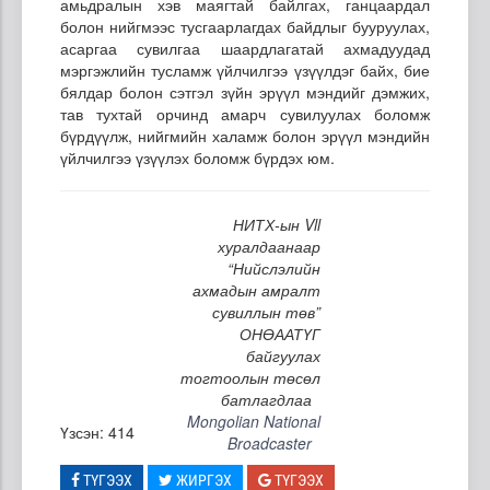
амьдралын хэв маягтай байлгах, ганцаардал
болон нийгмээс тусгаарлагдах байдлыг бууруулах,
асаргаа сувилгаа шаардлагатай ахмадуудад
мэргэжлийн тусламж үйлчилгээ үзүүлдэг байх, бие
бялдар болон сэтгэл зүйн эрүүл мэндийг дэмжих,
тав тухтай орчинд амарч сувилуулах боломж
бүрдүүлж, нийгмийн халамж болон эрүүл мэндийн
үйлчилгээ үзүүлэх боломж бүрдэх юм.
НИТХ-ын Vll
хуралдаанаар
“Нийслэлийн
ахмадын амралт
сувиллын төв”
ОНӨААТҮГ
байгуулах
тогтоолын төсөл
батлагдлаа
Mongolian National
Үзсэн: 414
Broadcaster
ТҮГЭЭХ
ЖИРГЭХ
ТҮГЭЭХ