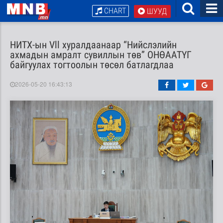
CHART
ШУУД
НИТХ-ын Vll хуралдаанаар “Нийслэлийн
ахмадын амралт сувиллын төв” ОНӨААТҮГ
байгуулах тогтоолын төсөл батлагдлаа
2026-05-20 16:43:13