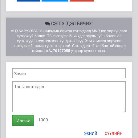
СЭТГЭГДЭЛ БИЧИХ:
АНХААРУУЛГА: Уншигчдын бичсэн сэтгэгдэлд MNB.mn хариуцлага
хүлээхгүй болно. ТА сэтгэгдэл бичихдээ хууль зүйн болон ёс
суртахууны хэм хэмжээг хүндэтгэнэ үү. Хэм хэмжээг зөрчсөн
сэтгэгдэлийг админ устгах эрхтэй. Сэтгэгдэлтэй холбоотой санал
гомдолыг
70127055
утсаар хүлээн авна.
1000
Илгээх
ЭХНИЙ
СҮҮЛИЙН