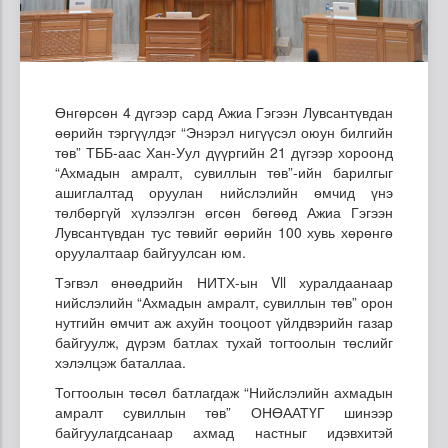
Өнгөрсөн 4 дүгээр сард Ажиа Гэгээн Лувсантүвдан
өөрийн тэргүүлдэг “Энэрэл нигүүсэл оюун билгийн
төв” ТББ-аас Хан-Уул дүүргийн 21 дүгээр хороонд
“Ахмадын амралт, сувиллын төв”-ийн барилгыг
ашиглалтад оруулан нийслэлийн өмчид үнэ
төлбөргүй хүлээлгэн өгсөн бөгөөд Ажиа Гэгээн
Лувсантүвдан тус төвийг өөрийн 100 хувь хөрөнгө
оруулалтаар байгуулсан юм.
Тэгвэл өнөөдрийн НИТХ-ын Vll хуралдаанаар
нийслэлийн “Ахмадын амралт, сувиллын төв” орон
нутгийн өмчит аж ахуйн тооцоот үйлдвэрийн газар
байгуулж, дүрэм батлах тухай тогтоолын төслийг
хэлэлцэж баталлаа.
Тогтоолын төсөл батлагдаж “Нийслэлийн ахмадын
амралт сувиллын төв” ОНӨААТҮГ шинээр
байгуулагдсанаар ахмад настныг идэвхитэй