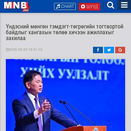
CHART
ШУУД
Үндэсний мөнгөн тэмдэгт-төгрөгийн тогтвортой
байдлыг хангахын төлөө хичээн ажиллахыг
захилаа
2026-05-20 16:51:16