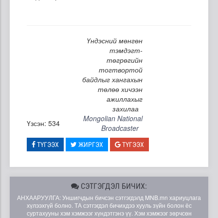
Үндэсний мөнгөн
тэмдэгт-
төгрөгийн
тогтвортой
байдлыг хангахын
төлөө хичээн
ажиллахыг
захилаа
Mongolian National
Үзсэн: 534
Broadcaster
ТҮГЭЭХ
ЖИРГЭХ
ТҮГЭЭХ
СЭТГЭГДЭЛ БИЧИХ:
АНХААРУУЛГА: Уншигчдын бичсэн сэтгэгдэлд MNB.mn хариуцлага
хүлээхгүй болно. ТА сэтгэгдэл бичихдээ хууль зүйн болон ёс
суртахууны хэм хэмжээг хүндэтгэнэ үү. Хэм хэмжээг зөрчсөн