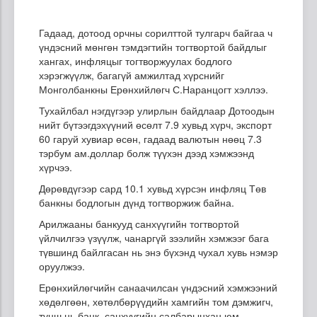
Гадаад, дотоод орчны сорилттой тулгарч байгаа ч
үндэсний мөнгөн тэмдэгтийн тогтвортой байдлыг
хангах, инфляцыг тогтворжуулах бодлого
хэрэгжүүлж, багагүй амжилтад хүрснийг
Монголбанкны Ерөнхийлөгч С.Наранцогт хэллээ.
Тухайлбал нэгдүгээр улирлын байдлаар Дотоодын
нийт бүтээгдэхүүний өсөлт 7.9 хувьд хүрч, экспорт
60 гаруй хувиар өсөн, гадаад валютын нөөц 7.3
тэрбум ам.доллар болж түүхэн дээд хэмжээнд
хүрчээ.
Дөрөвдүгээр сард 10.1 хувьд хүрсэн инфляц Төв
банкны бодлогын дүнд тогтворжиж байна.
Арилжааны банкууд санхүүгийн тогтвортой
үйлчилгээ үзүүлж, чанаргүй зээлийн хэмжээг бага
түвшинд байлгасан нь энэ бүхэнд чухал хувь нэмэр
оруулжээ.
Ерөнхийлөгчийн санаачилсан үндэсний хэмжээний
хөдөлгөөн, хөтөлбөрүүдийн хамгийн том дэмжигч,
түнш нь банк, санхүүгийн салбарынхан юм.