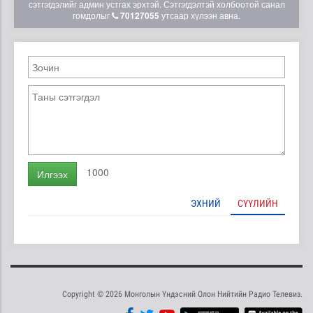
сэтгэгдэлийг админ устгах эрхтэй. Сэтгэгдэлтэй холбоотой санал
гомдолыг
70127055
утсаар хүлээн авна.
1000
Илгээх
ЭХНИЙ
СҮҮЛИЙН
Copyright © 2026 Монголын Үндэсний Олон Нийтийн Радио Телевиз.