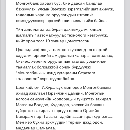
Монголбанк хараат бус, бие даасан байдлаа
бэхжүүлэх, улсын Зээлжих зэрэглэлийг шат ахиулж,
гадаадын хөрөнгө оруулагчдын итгэлийг
нэмэгдүүлэхээр эрх зүйн шинэчлэл хийж байна.
Үйл ажиллагаагаа бүрэн цахимжуулж, хяналт
шалгалтыг автоматжуулах технологи нэвтрүүлж,
нийт орон тоог 19 хувиар цомхотгосон.
Цаашид инфляцыг нам дор түвшинд тогтвортой
хадгалж, иргэдийн амьдралын чанарыг хамгаалах,
бизнес, хөрөнгө оруулалтын таатай, урьдчилан
таамаглах боломжтой орчин бүрдүүлэх
“Монголбанкны дунд хугацааны Стратеги
төлөвлөгөө” хэрэгжүүлж байна.
Ерөнхийлөгч У.Хүрэлсүх мөн өдөр Монголбанкны
ахмад ажилтан Пэрэнлэйн Дамдин, Монголын
ногоон санхүүгийн корпорацын гүйцэтгэх захирал
Магваны Болдоо, Худалдаа, хөгжлийн банкны
гүйцэтгэх захирлын тэргүүн орлогч Оригийн
Банзрагч нарт Гавьяат эдийн засагч цол хүртээлээ.
Мөн нэр бүхий эрхмүүдийг төрийн дээд одон,
медалиар шагналаа.