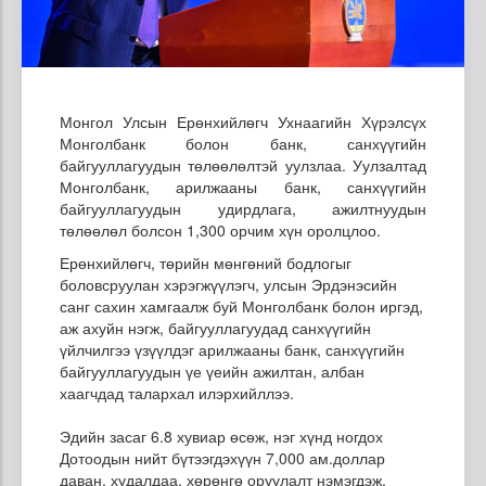
Монгол Улсын Ерөнхийлөгч Ухнаагийн Хүрэлсүх
Монголбанк болон банк, санхүүгийн
байгууллагуудын төлөөлөлтэй уулзлаа. Уулзалтад
Монголбанк, арилжааны банк, санхүүгийн
байгууллагуудын удирдлага, ажилтнуудын
төлөөлөл болсон 1,300 орчим хүн оролцлоо.
Ерөнхийлөгч, төрийн мөнгөний бодлогыг
боловсруулан хэрэгжүүлэгч, улсын Эрдэнэсийн
санг сахин хамгаалж буй Монголбанк болон иргэд,
аж ахуйн нэгж, байгууллагуудад санхүүгийн
үйлчилгээ үзүүлдэг арилжааны банк, санхүүгийн
байгууллагуудын үе үеийн ажилтан, албан
хаагчдад талархал илэрхийллээ.
Эдийн засаг 6.8 хувиар өсөж, нэг хүнд ногдох
Дотоодын нийт бүтээгдэхүүн 7,000 ам.доллар
даван, худалдаа, хөрөнгө оруулалт нэмэгдэж,