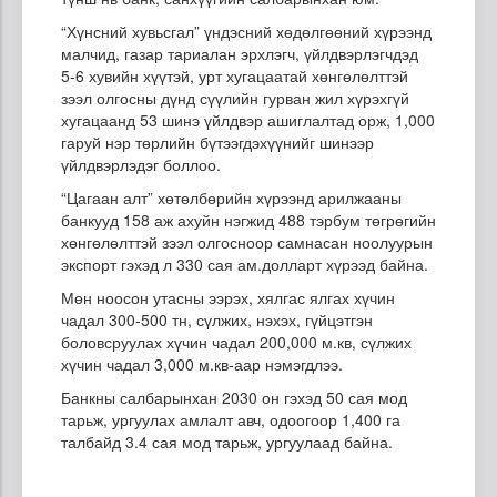
“Хүнсний хувьсгал” үндэсний хөдөлгөөний хүрээнд
малчид, газар тариалан эрхлэгч, үйлдвэрлэгчдэд
5-6 хувийн хүүтэй, урт хугацаатай хөнгөлөлттэй
зээл олгосны дүнд сүүлийн гурван жил хүрэхгүй
хугацаанд 53 шинэ үйлдвэр ашиглалтад орж, 1,000
гаруй нэр төрлийн бүтээгдэхүүнийг шинээр
үйлдвэрлэдэг боллоо.
“Цагаан алт” хөтөлбөрийн хүрээнд арилжааны
банкууд 158 аж ахуйн нэгжид 488 тэрбум төгрөгийн
хөнгөлөлттэй зээл олгосноор самнасан ноолуурын
экспорт гэхэд л 330 сая ам.долларт хүрээд байна.
Мөн ноосон утасны ээрэх, хялгас ялгах хүчин
чадал 300-500 тн, сүлжих, нэхэх, гүйцэтгэн
боловсруулах хүчин чадал 200,000 м.кв, сүлжих
хүчин чадал 3,000 м.кв-аар нэмэгдлээ.
Банкны салбарынхан 2030 он гэхэд 50 сая мод
тарьж, ургуулах амлалт авч, одоогоор 1,400 га
талбайд 3.4 сая мод тарьж, ургуулаад байна.