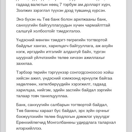
гадаад валютын нөөц 7 тэрбум ам.долларт хүрч,
Зээлжих зэрэглэл түүхэн дээд түвшинд хүрсэн.
Энэ бүхэн нь Төв банк болон арилжааны банк,
санхүүгийн байгууллагуудын хүчин чармайлттай
салшгүй холбоотойг тэмдэглэлээ.
Үндэсний мөнгөн тэмдэгт-төгрөгийн тогтвортой
байдлыг хангах, харилцагч байгууллага, аж ахуйн
нэгж, иргэдийн итгэлийг алдахгүй байх, түргэн
шуурхай үйлчлэхийн төлөө хичээн ажиллахыг
захилаа.
Тэрбээр төрийн тэргүүнээр сонгогдсоноосоо хойш
хийсэн ажил, үндэсний хэмжээнд өрнүүлж байгаа
хөдөлгөөн, хөтөлбөрүүдийн хэрэгжилт, гадаад
харилцаа, нийгэм, эдийн засгийн байдал зэргийн
талаар товч танилцууллаа.
Банк, санхүүгийн салбарын тогтвортой байдал,
Төв банкны хараат бус байдал, эрх зүйн орчныг
бэхжүүлэхийн төлөө бодлогын дэмжлэг үзүүлдэг
Ерөнхийлөгчид Монголбанкны удирдлага талархал
илэрхийллээ.