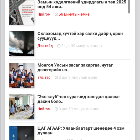
Замын хөдөлгөөний удирдлагын төв 2025
онд 54 ажи..
56 минутын өмнө
Нийгэм
Оклахомад хүчтэй хар салхи дайрч, орон
сууцнууд ..
2 цаг 39 минутын өмнө
Дэлхийд
Монгол Улсын засаг захиргаа, нутаг
дэвсгэрийн нэ..
2 цаг 9 минутын өмнө
Улс төр
"Эко клуб"-ын сурагчид хаягдал цаасыг
дахин боло..
3 цаг 50 минутын өмнө
Нийгэм
ЦАГ АГААР: Улаанбаатарт шөнөдөө 4 хэм
дулаан