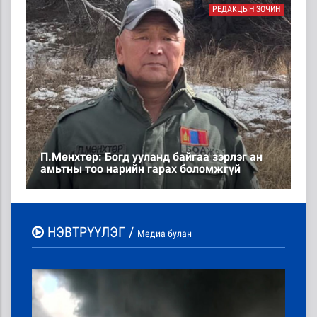
РЕДАКЦЫН ЗОЧИН
П.Мөнхтөр: Богд ууланд байгаа зэрлэг ан
амьтны тоо нарийн гарах боломжгүй
НЭВТРҮҮЛЭГ /
Медиа булан