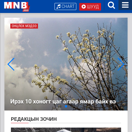
CHART
ШУУД
ОНЦЛОХ МЭДЭЭ
ОНЦЛОХ МЭДЭЭ
ЦАГ АГААР: Улаанбаатарт шөнөдөө 4
хэм дулаан
Ирэх 10 хоногт цаг агаар ямар байх вэ
РЕДАКЦЫН ЗОЧИН