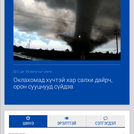
2 цаг 39 минутын өмнө
Оклахомад хүчтэй хар салхи дайрч,
орон сууцнууд сүйдэв
ШИНЭ
ЭРЭЛТТЭЙ
СЭТГЭГДЭЛ