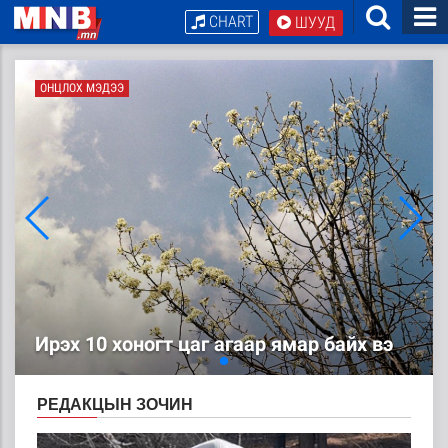
CHART
ШУУД
ОНЦЛОХ МЭДЭЭ
ОНЦЛОХ МЭДЭЭ
ЦАГ АГААР: Улаанбаатарт шөнөдөө 4
хэм дулаан
Ирэх 10 хоногт цаг агаар ямар байх вэ
РЕДАКЦЫН ЗОЧИН