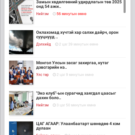
Замын хөдөлгөөний удирдлагын төв 2025
онд 54 ажи..
56 минутын өмнө
Нийгэм
Оклахомад хүчтэй хар салхи дайрч, орон
сууцнууд ..
2 цаг 39 минутын өмнө
Дэлхийд
Монгол Улсын засаг захиргаа, нутаг
дэвсгэрийн нэ..
2 цаг 9 минутын өмнө
Улс төр
"Эко клуб"-ын сурагчид хаягдал цаасыг
дахин боло..
3 цаг 50 минутын өмнө
Нийгэм
ЦАГ АГААР: Улаанбаатарт шөнөдөө 4 хэм
дулаан