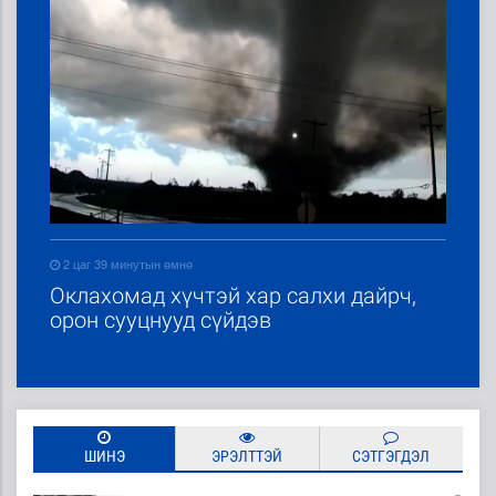
2 цаг 39 минутын өмнө
Оклахомад хүчтэй хар салхи дайрч,
орон сууцнууд сүйдэв
ШИНЭ
ЭРЭЛТТЭЙ
СЭТГЭГДЭЛ