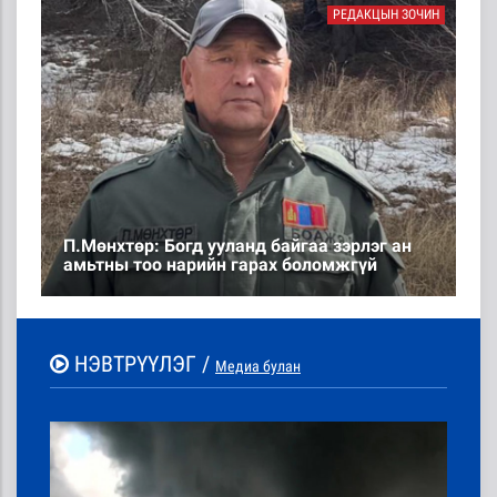
РЕДАКЦЫН ЗОЧИН
П.Мөнхтөр: Богд ууланд байгаа зэрлэг ан
амьтны тоо нарийн гарах боломжгүй
НЭВТРҮҮЛЭГ /
Медиа булан