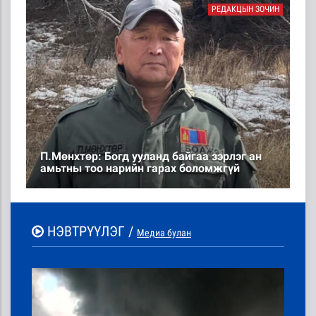
РЕДАКЦЫН ЗОЧИН
П.Мөнхтөр: Богд ууланд байгаа зэрлэг ан
амьтны тоо нарийн гарах боломжгүй
НЭВТРҮҮЛЭГ /
Медиа булан