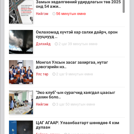
Замын хөдөлгөөний удирдлагын төв 2025
онд 54 ажи..
56 минутын өмнө
Нийгэм
Оклахомад хүчтэй хар салхи дайрч, орон
сууцнууд ..
2 цаг 39 минутын өмнө
Дэлхийд
Монгол Улсын засаг захиргаа, нутаг
дэвсгэрийн нэ..
2 цаг 9 минутын өмнө
Улс төр
"Эко клуб"-ын сурагчид хаягдал цаасыг
дахин боло..
3 цаг 50 минутын өмнө
Нийгэм
ЦАГ АГААР: Улаанбаатарт шөнөдөө 4 хэм
дулаан