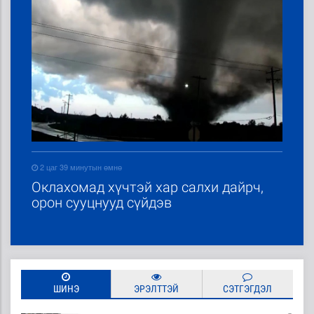
2 цаг 39 минутын өмнө
Оклахомад хүчтэй хар салхи дайрч,
орон сууцнууд сүйдэв
ШИНЭ
ЭРЭЛТТЭЙ
СЭТГЭГДЭЛ