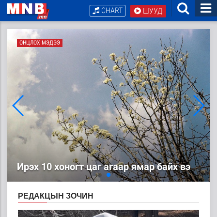
CHART
ШУУД
ОНЦЛОХ МЭДЭЭ
ОНЦЛОХ МЭДЭЭ
ЦАГ АГААР: Улаанбаатарт шөнөдөө 4
хэм дулаан
Ирэх 10 хоногт цаг агаар ямар байх вэ
РЕДАКЦЫН ЗОЧИН