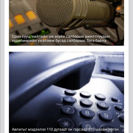
Орон сууц, нийтийн аж ахуйн салбарын ажилтнуудын
хөдөлмөрийн үнэлэмж бусад салбараас бага байна
2025-03-19 10:28
Авлигыг мэдээлэх 110 дугаарт он гарсаар 510 шахам иргэн