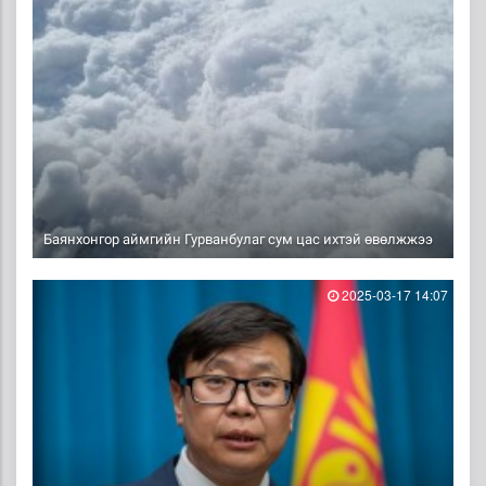
Баянхонгор аймгийн Гурванбулаг сум цас ихтэй өвөлжжээ
2025-03-17 14:07