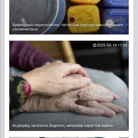
Хуванцрын хэрэглээнээс татгалзах зэргээр шинэлэг ажил
санаачилжээ
2025-03-19 11:43
Асрахуйд чиглэсэн бодлого, хөтөлбөр хэрэгтэй байна