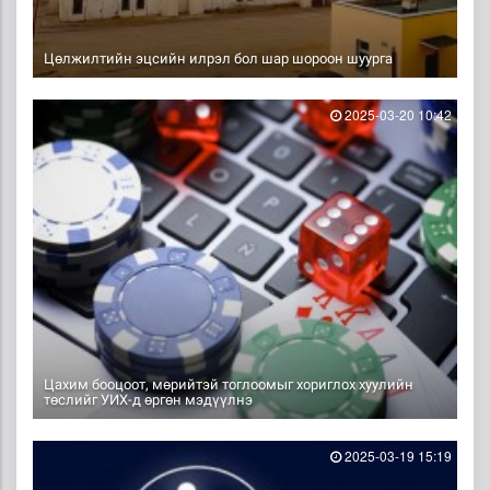
Цөлжилтийн эцсийн илрэл бол шар шороон шуурга
2025-03-20 10:42
Цахим бооцоот, мөрийтэй тоглоомыг хориглох хуулийн
төслийг УИХ-д өргөн мэдүүлнэ
2025-03-19 15:19