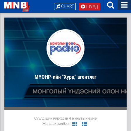
CHART
ШУУД
МҮОНР-ийн "Хурд" агентлаг
...
Сүүлд шинэчлэгдсэн
4 минутын
өмнө
Жагсаах хэлбэр: