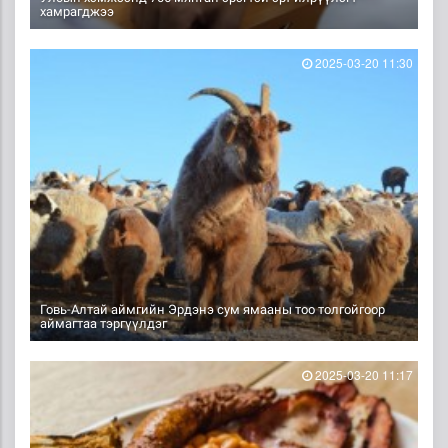
хамрагджээ
2025-03-20 11:30
Говь-Алтай аймгийн Эрдэнэ сум ямааны тоо толгойгоор
аймагтаа тэргүүлдэг
2025-03-20 11:17