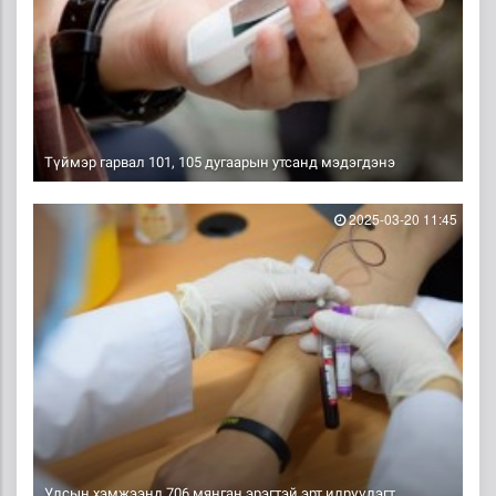
Түймэр гарвал 101, 105 дугаарын утсанд мэдэгдэнэ
2025-03-20 11:45
Улсын хэмжээнд 706 мянган эрэгтэй эрт илрүүлэгт