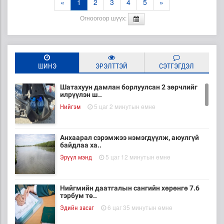
«
1
2
3
4
5
»
Огноогоор шүүх:
ШИНЭ
ЭРЭЛТТЭЙ
СЭТГЭГДЭЛ
Шатахуун дамлан борлуулсан 2 зөрчлийг
илрүүлэн ш..
5 цаг 2 минутын өмнө
Нийгэм
Анхаарал сэрэмжээ нэмэгдүүлж, аюулгүй
байдлаа ха..
5 цаг 12 минутын өмнө
Эрүүл мэнд
Нийгмийн даатгалын сангийн хөрөнгө 7.6
тэрбум тө..
6 цаг 35 минутын өмнө
Эдийн засаг