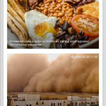
Өглөөний цайнд шарсан болон их тостой хоол идэхээс
татгалзахыг зөвлөлөө
2025-03-20 11:02