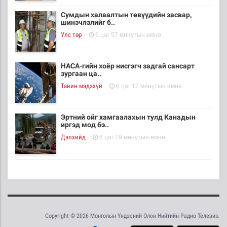
Сумдын халаалтын төвүүдийн засвар,
шинэчлэлийг б..
6 цаг 57 минутын өмнө
Улс төр
НАСА-гийн хоёр нисгэгч задгай сансарт
зургаан ца..
6 цаг 12 минутын өмнө
Танин мэдэхүй
Эртний ойг хамгаалахын тулд Канадын
иргэд мод бэ..
6 цаг 19 минутын өмнө
Дэлхийд
ЦАГ АГААР: Улаанбаатарт шөнөдөө 18 хэм
дулаан
7 цаг 39 минутын өмнө
Байгаль орчин
Copyright © 2026 Монголын Үндэсний Олон Нийтийн Радио Телевиз.
Кибер халдлага, зөрчлийг E-Mongolia