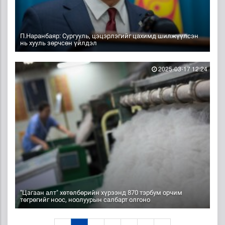
П.Наранбаяр: Сургууль, цэцэрлэгийг цахимд шилжүүлсэн
нь хууль зөрчсөн үйлдэл
2025-03-17 12:24
"Цагаан алт" хөтөлбөрийн хүрээнд 870 тэрбум орчим
төгрөгийг ноос, ноолуурын салбарт олгоно