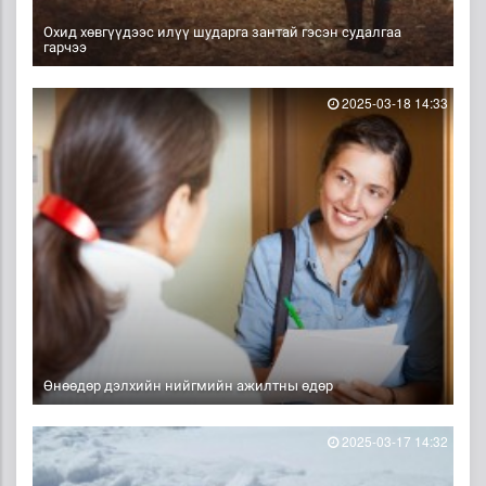
Охид хөвгүүдээс илүү шударга зантай гэсэн судалгаа
гарчээ
2025-03-18 14:33
Өнөөдөр дэлхийн нийгмийн ажилтны өдөр
2025-03-17 14:32