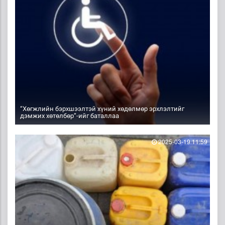
“Хөгжлийн бэрхшээлтэй хүний хөдөлмөр эрхлэлтийг
дэмжих хөтөлбөр”-ийг баталлаа
2025-03-19 11:59