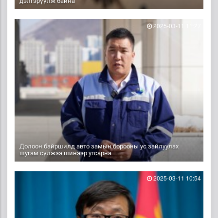
дэлгэрүүлж байна
2025-03-11 11:27
Долоон байршилд авто замын борооны ус зайлуулах
шугам сүлжээ шинээр угсарна
2025-03-11 10:54