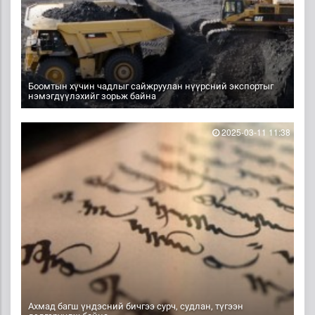
Боомтын хүчин чадлыг сайжруулан нүүрсний экспортыг
нэмэгдүүлэхийг зорьж байна
2025-03-11 11:38
Ахмад багш үндэсний бичгээ сурч, судлан, түгээн