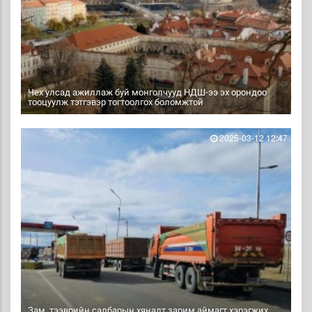
Чех улсад ажиллаж буй монголчууд НДШ-ээ эх орондоо
тооцуулж тэтгэвэр тогтоолгох боломжтой
2025-03-12 12:47
Зам, тээврийн салбарын хяналт зарим аймагт хэрэгжих