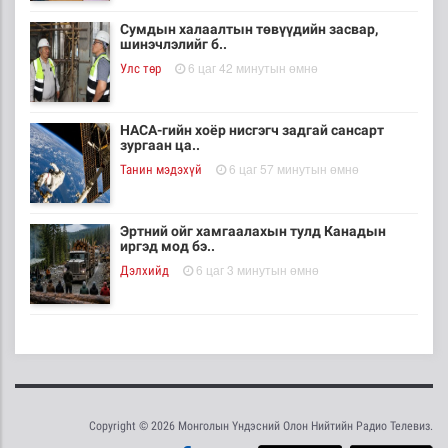
Сумдын халаалтын төвүүдийн засвар,
шинэчлэлийг б..
6 цаг 42 минутын өмнө
Улс төр
НАСА-гийн хоёр нисгэгч задгай сансарт
зургаан ца..
6 цаг 57 минутын өмнө
Танин мэдэхүй
Эртний ойг хамгаалахын тулд Канадын
иргэд мод бэ..
6 цаг 3 минутын өмнө
Дэлхийд
ЦАГ АГААР: Улаанбаатарт шөнөдөө 18 хэм
дулаан
6 цаг 24 минутын өмнө
Байгаль орчин
Copyright © 2026 Монголын Үндэсний Олон Нийтийн Радио Телевиз.
Кибер халдлага, зөрчлийг E-Mongolia