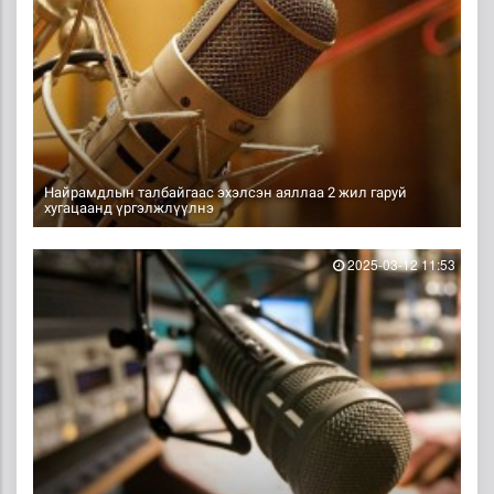
Найрамдлын талбайгаас эхэлсэн аяллаа 2 жил гаруй
хугацаанд үргэлжлүүлнэ
2025-03-12 11:53