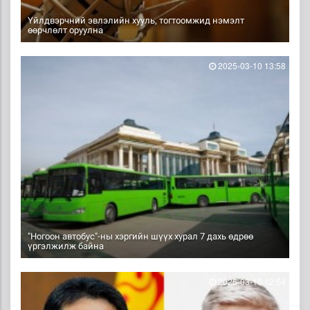
Үйлдвэрчний эвлэлийн хууль, тогтоомжид нэмэлт
өөрчлөлт оруулна
2025-03-10 13:58
"Ногоон автобус"-ны хэргийн шүүх хурал 7 дахь өдрөө
үргэлжилж байна
2025-03-10 12:54