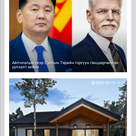
Айлчлалын үеэр 2 улсын Төрийн тэргүүн ганцаарчилсан
уулзалт хийнэ
2025-03-10 12:13