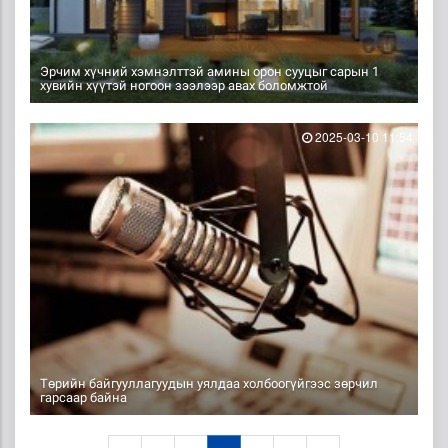
Эрчим хүчний хэмнэлттэй амины орон сууцыг сарын 1
хувийн хүүтэй ногоон зээлээр авах боломжтой
2025-03-10 11:54
Төрийн байгууллагуудын уялдаа холбоогүйгээс зөрчил
гарсаар байна