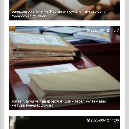
Баянхонгор аймгийн Жаргалант сумын 1 дүгээр баг 7
хоршоо байгуулжээ
2025-03-12 11:47
Жижиг, дунд үйлдвэр эрхлэгчдийн төсөл хүлээн авах
хугацаа өнөөдөр дуусна
2025-03-12 11:36