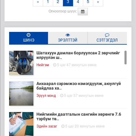
«
1
2
3
4
5
»
Огноогоор шүүх:
ШИНЭ
ЭРЭЛТТЭЙ
СЭТГЭГДЭЛ
Шатахуун дамлан борлуулсан 2 зөрчлийг
илрүүлэн ш..
5 цаг 47 минутын өмнө
Нийгэм
Анхаарал сэрэмжээ нэмэгдүүлж, аюулгүй
байдлаа ха..
5 цаг 57 минутын өмнө
Эрүүл мэнд
Нийгмийн даатгалын сангийн хөрөнгө 7.6
тэрбум тө..
5 цаг 20 минутын өмнө
Эдийн засаг