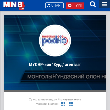
CHART
ШУУД
МҮОНР-ийн "Хурд" агентлаг
...
Сүүлд шинэчлэгдсэн
4 минутын
өмнө
Жагсаах хэлбэр: