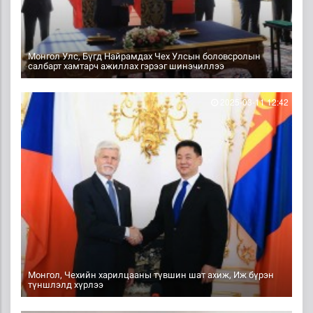
Монгол Улс, Бүгд Найрамдах Чех Улсын боловсролын
салбарт хамтарч ажиллах гэрээг шинэчиллээ
2025-03-11 12:42
Монгол, Чехийн харилцааны түвшин шат ахиж, Иж бүрэн
түншлэлд хүрлээ